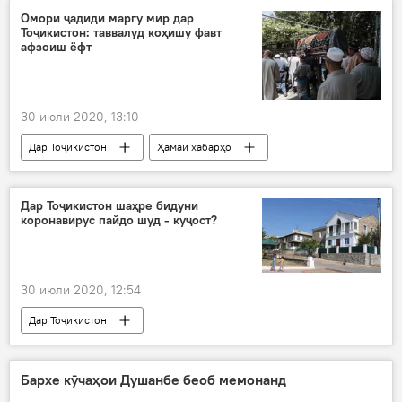
Омори ҷадиди маргу мир дар
Тоҷикистон: таввалуд коҳишу фавт
афзоиш ёфт
30 июли 2020, 13:10
Дар Тоҷикистон
Ҳамаи хабарҳо
таваллуд
коҳиш
даргузашт
Дар Тоҷикистон шаҳре бидуни
коронавирус пайдо шуд - куҷост?
30 июли 2020, 12:54
Дар Тоҷикистон
Бархе кӯчаҳои Душанбе беоб мемонанд