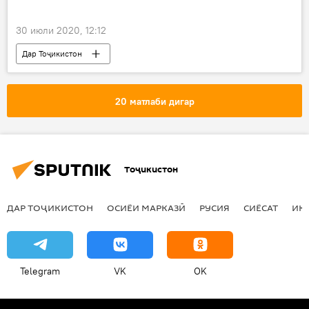
30 июли 2020, 12:12
Дар Тоҷикистон
20 матлаби дигар
Тоҷикистон
ДАР ТОҶИКИСТОН
ОСИЁИ МАРКАЗӢ
РУСИЯ
СИЁСАТ
ИҚ
Telegram
VK
OK