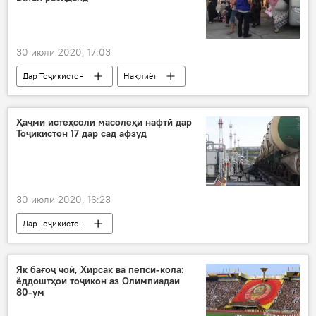
30 июли 2020, 17:03
Дар Тоҷикистон
Нақлиёт
Ҳамаи хабарҳо
шаҳрвандони Тоҷикистон
дармонданд
Қирғизистон
Ҳаҷми истеҳсоли масолеҳи нафтӣ дар
Тоҷикистон 17 дар сад афзуд
Қазоқистон
30 июли 2020, 16:23
Дар Тоҷикистон
Як бағоҷ чой, Хирсак ва пепси-кола:
ёддоштҳои тоҷикон аз Олимпиадаи
80-ум