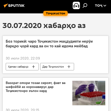
ТОҶ
Тоҷикистон
30.07.2020 хабарҳо аз
Боз торикӣ: чаро Тоҷикистон маҳдудияти нерӯи
барқро ҷорӣ кард ва он то кай идома меёбад
30 июли 2020, 22:09
Ҳамаи хабарҳо
Дар Тоҷикистон
Энергетика
барқ
мушкилот
гармшавии иқлим
буҳрон
энержӣ
Вазорат омори тозаи сироят, фавт ва
шифоёбӣ аз коронавирус дар
Тоҷикистонро эълон кард
30 июли 2020, 20:15