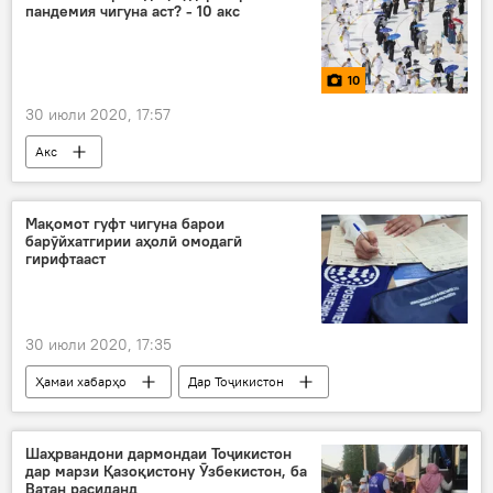
пандемия чигуна аст? - 10 акс
10
30 июли 2020, 17:57
Акс
Мақомот гуфт чигуна барои
барӯйхатгирии аҳолӣ омодагӣ
гирифтааст
30 июли 2020, 17:35
Ҳамаи хабарҳо
Дар Тоҷикистон
рӯйхат
баланд
маърака
аҳолӣ
Шаҳрвандони дармондаи Тоҷикистон
дар марзи Қазоқистону Ӯзбекистон, ба
Ватан расиданд