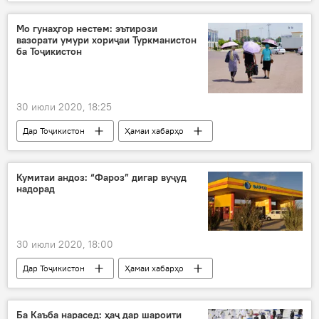
Дар Тоҷикистон
Эмомалӣ Раҳмон
президент
Иди Қурбон
мард
Мо гунаҳгор нестем: эътирози
вазорати умури хориҷаи Туркманистон
ба Тоҷикистон
30 июли 2020, 18:25
Дар Тоҷикистон
Ҳамаи хабарҳо
эътироз
телевизион
Туркманистон
Вазорати умури хориҷии Тоҷикистон
Кумитаи андоз: “Фароз” дигар вуҷуд
надорад
30 июли 2020, 18:00
Дар Тоҷикистон
Ҳамаи хабарҳо
андоз
Фароз
фаъолият
қатъ
Ба Каъба нарасед: ҳаҷ дар шароити