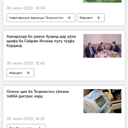
30 июли 2020, 16:04
Навигариҳои варзиши Тоҷикистон
Фарҳанг
Ҳамаи хабарҳо
Осиёи Марказӣ
Маскав
меҳмонон
саргузашт
Аҳмадзода бо раиси Хуҷанд дар рӯзи
арафа ба Сайрам Исоева пулу тӯҳфа
Бозиҳои олимпии Пекин
бурданд
30 июли 2020, 15:40
Фарҳанг
Олмон ҳам ба Тоҷикистон кӯмаки
тиббӣ дастрас кард
30 июли 2020, 14:33