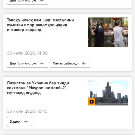
Дар Тоҷикистон
Талоқу никоҳ кам шуд: масъулини
кумитаи омор рақамҳои ҷадид
интишор карданд
30 июли 2020, 14:00
Дар Тоҷикистон
Ҳамаи хабарҳо
талоқ
никоҳ
мақомот
рақам
Лаҳистон ва Украина бар зидди
сохтмони “Маҷрои шимолӣ-2”
муттаҳид шуданд
30 июли 2020, 13:45
Видео