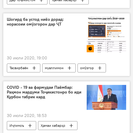
Сиёсат
занон
мақом
хизматчиёни давлатӣ
Шогирд ба устод ниёз дорад:
норасоии омӯзгорон дар ҶТ
30 июли 2020, 19:00
Тасвирбаён
муаллимон
омӯзгор
Маориф
Дар Тоҷикистон
COVID - 19 ва фармудаи Паёмбар:
Раҳмон мардуми Тоҷикистонро бо иди
Қурбон табрик кард
30 июли 2020, 18:53
Иҷтимоъ
Ҳамаи хабарҳо