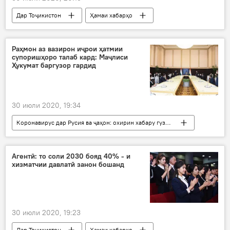
Дар Тоҷикистон
Ҳамаи хабарҳо
Вазорати тандурустӣ
вируси нав
Раҳмон аз вазирон иҷрои ҳатмии
супоришҳоро талаб кард: Маҷлиси
Ҳукумат баргузор гардид
30 июли 2020, 19:34
Коронавирус дар Русия ва ҷаҳон: охирин хабару гузоришҳо
Дар Тоҷикистон
Сиёсат
Ҳамаи хабарҳо
Ҳукумат
Агентӣ: то соли 2030 бояд 40% - и
хизматчии давлатӣ занон бошанд
дастуру супоришҳо
талабот
вируси нав
30 июли 2020, 19:23
Дар Тоҷикистон
Ҳамаи хабарҳо