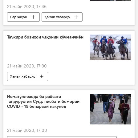
21 майи 2020, 17:46
Дар ҷаҳон
Ҳамаи хабарҳо
Муҳоҷират
Владимир Жириновский
пешниҳод
манъи вуруд
Дар Русия
Таъхири бозиҳои ҷаҳонии кӯчманчиён
21 майи 2020, 17:30
Ҳамаи хабарҳо
Навигариҳои варзиши Тоҷикистон
Исматуллозода ба раёсати
тандурустии Суғд: нисбати бемории
COVID - 19 бепарвоӣ накунед
21 майи 2020, 17:00