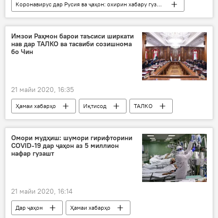
Коронавирус дар Русия ва ҷаҳон: охирин хабару гузоришҳо
Дар Тоҷикистон
Ҳамаи хабарҳо
Тандурустӣ
Суғд
пешгирӣ
Имзои Раҳмон барои таъсиси ширкати
нав дар ТАЛКО ва тасвиби созишнома
маризӣ
бо Чин
21 майи 2020, 16:35
Ҳамаи хабарҳо
Иқтисод
ТАЛКО
Чин
Дар Тоҷикистон
Омори мудҳиш: шумори гирифторини
COVID-19 дар ҷаҳон аз 5 миллион
нафар гузашт
21 майи 2020, 16:14
Дар ҷаҳон
Ҳамаи хабарҳо