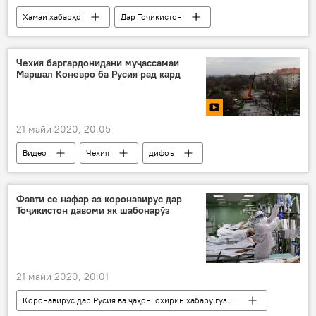
Ҳамаи хабарҳо
Дар Тоҷикистон
Коронавирус дар Русия ва ҷаҳон: охирин хабару гузоришҳо
Чехия баргардонидани муҷассамаи
Маршал Коневро ба Русия рад кард
21 майи 2020, 20:05
Видео
Чехия
дифоъ
Дар Русия
Фавти се нафар аз коронавирус дар
Тоҷикистон давоми як шабонарӯз
21 майи 2020, 20:01
Коронавирус дар Русия ва ҷаҳон: охирин хабару гузоришҳо