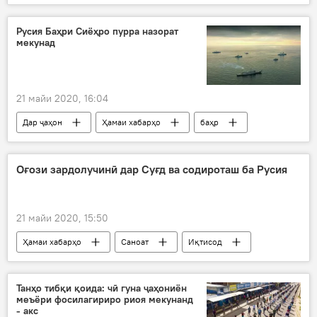
Рӯйдод, ҷиноят ва ҳолатҳои фавқулода
гирифторон
Русия Баҳри Сиёҳро пурра назорат
мекунад
21 майи 2020, 16:04
Дар ҷаҳон
Ҳамаи хабарҳо
баҳр
НАТО
Дар Русия
ИМА
Оғози зардолучинӣ дар Суғд ва содироташ ба Русия
21 майи 2020, 15:50
Ҳамаи хабарҳо
Саноат
Иқтисод
мева
зардолу
мавсими ҷамъоварӣ
содирот
Дар Русия
Танҳо тибқи қоида: чӣ гуна ҷаҳониён
меъёри фосилагириро риоя мекунанд
- акс