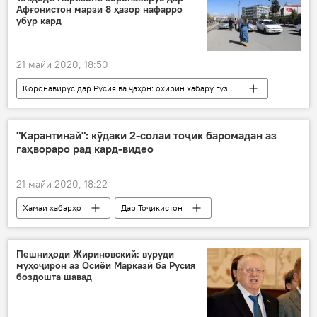
Афғонистон марзи 8 ҳазор нафарро
убур кард
21 майи 2020, 18:50
Коронавирус дар Русия ва ҷаҳон: охирин хабару гузоришҳо
Дар ҷаҳон
Ҳамаи хабарҳо
Тандурустӣ
Афғонистон
маризӣ
"Карантинай": кӯдаки 2-cолаи тоҷик баромадан аз
гаҳвораро рад кард-видео
21 майи 2020, 18:22
Ҳамаи хабарҳо
Дар Тоҷикистон
Пешниҳоди Жириновский: вуруди
муҳоҷирон аз Осиёи Марказӣ ба Русия
боздошта шавад