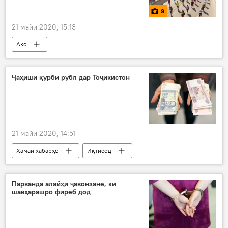
9
21 майи 2020, 15:13
Акс
Ҷаҳиши қурби рубл дар Тоҷикистон
21 майи 2020, 14:51
Ҳамаи хабарҳо
Иқтисод
Парванда алайҳи ҷавонзане, ки
шавҳарашро фиреб дод