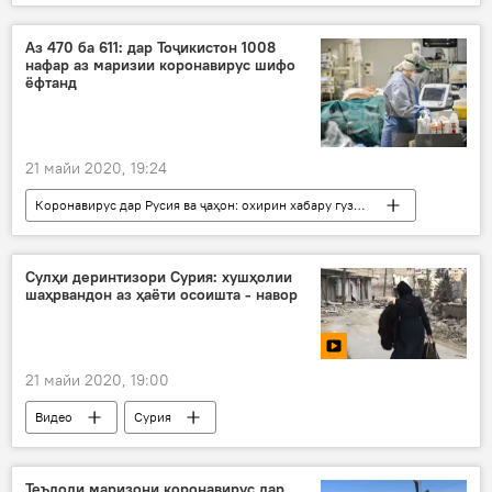
Дар Тоҷикистон
Ҳамаи хабарҳо
Тандурустӣ
маризӣ
даргузашт
Аз 470 ба 611: дар Тоҷикистон 1008
нафар аз маризии коронавирус шифо
ёфтанд
21 майи 2020, 19:24
Коронавирус дар Русия ва ҷаҳон: охирин хабару гузоришҳо
Дар Тоҷикистон
Ҳамаи хабарҳо
Тандурустӣ
маризӣ
сиҳатӣ
Сулҳи деринтизори Сурия: хушҳолии
шаҳрвандон аз ҳаёти осоишта - навор
21 майи 2020, 19:00
Видео
Сурия
Теъдоди маризони коронавирус дар