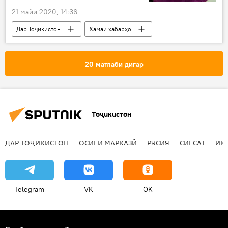
21 майи 2020, 14:36
Дар Тоҷикистон
Ҳамаи хабарҳо
Рӯйдод, ҷиноят ва ҳолатҳои фавқулода
ВКДҶТ
дуздӣ
боздошт
20 матлаби дигар
Душанбе
Тоҷикистон
ДАР ТОҶИКИСТОН
ОСИЁИ МАРКАЗӢ
РУСИЯ
СИЁСАТ
ИҚ
Telegram
VK
OK