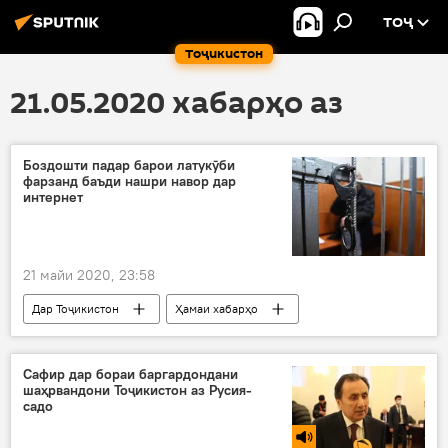
ТОҶ
Тоҷикистон
21.05.2020 хабарҳо аз
Боздошти падар барои латукӯби
фарзанд баъди нашри навор дар
интернет
21 майи 2020, 23:58
Дар Тоҷикистон
Ҳамаи хабарҳо
Рӯйдод, ҷиноят ва ҳолатҳои фавқулода
Суғд
боздошт
ВКД
Сафир дар бораи баргардондани
шаҳрвандони Тоҷикистон аз Русия-
садо