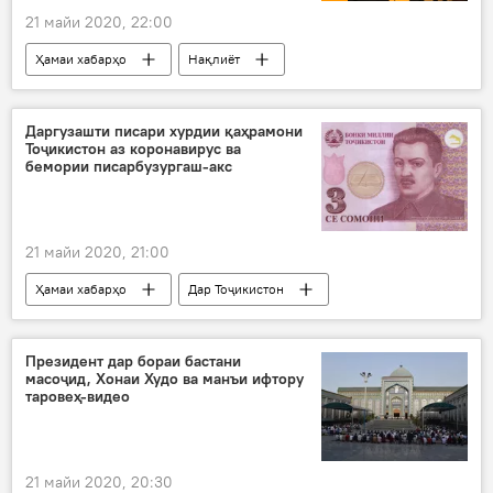
21 майи 2020, 22:00
Ҳамаи хабарҳо
Нақлиёт
Коронавирус дар Русия ва ҷаҳон: охирин хабару гузоришҳо
Даргузашти писари хурдии қаҳрамони
Тоҷикистон аз коронавирус ва
бемории писарбузургаш-акс
21 майи 2020, 21:00
Ҳамаи хабарҳо
Дар Тоҷикистон
Шириншоҳ Шотемур
даргузашт
Коронавирус дар Русия ва ҷаҳон: охирин хабару гузоришҳо
Президент дар бораи бастани
масоҷид, Хонаи Худо ва манъи ифтору
Дар Русия
таровеҳ-видео
21 майи 2020, 20:30