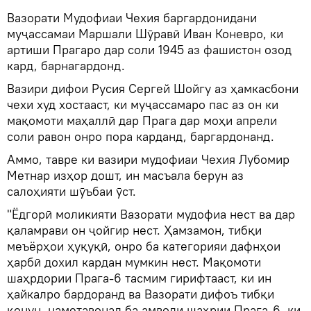
Вазорати Мудофиаи Чехия баргардонидани
муҷассамаи Маршали Шӯравӣ Иван Коневро, ки
артиши Прагаро дар соли 1945 аз фашистон озод
кард, барнагардонд.
Вазири дифои Русия Сергей Шойгу аз ҳамкасбони
чехи худ хостааст, ки муҷассамаро пас аз он ки
мақомоти маҳаллӣ дар Прага дар моҳи апрели
соли равон онро пора карданд, баргардонанд.
Аммо, тавре ки вазири мудофиаи Чехия Лубомир
Метнар изҳор дошт, ин масъала берун аз
салоҳияти шӯъбаи ӯст.
"Ёдгорӣ моликияти Вазорати мудофиа нест ва дар
қаламрави он ҷойгир нест. Ҳамзамон, тибқи
меъёрҳои ҳуқуқӣ, онро ба категорияи дафнҳои
ҳарбӣ дохил кардан мумкин нест. Мақомоти
шаҳрдории Прага-6 тасмим гирифтааст, ки ин
ҳайкалро бардоранд ва Вазорати дифоъ тибқи
қонун, наметавонад ба амволи шаҳрии Прага-6, ки