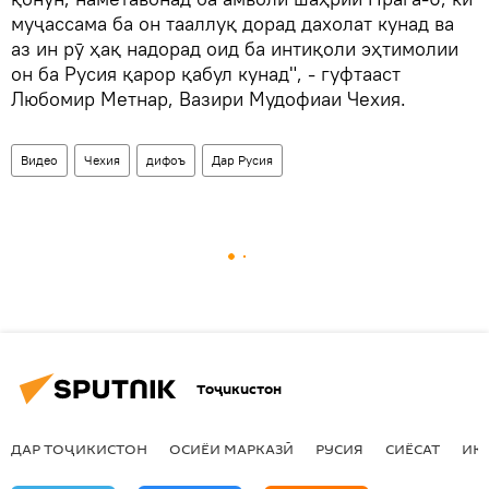
муҷассама ба он тааллуқ дорад дахолат кунад ва
аз ин рӯ ҳақ надорад оид ба интиқоли эҳтимолии
он ба Русия қарор қабул кунад", - гуфтааст
Любомир Метнар, Вазири Мудофиаи Чехия.
Видео
Чехия
дифоъ
Дар Русия
Тоҷикистон
ДАР ТОҶИКИСТОН
ОСИЁИ МАРКАЗӢ
РУСИЯ
СИЁСАТ
ИҚ