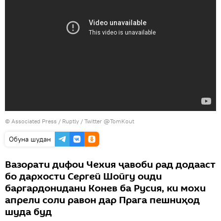
© Associated Press / Ruptly / Twitter @TomKout
Обуна шудан
Вазорати дифои Чехия ҷавоби рад додааст
бо дархости Сергей Шойгу оиди
баргардонидани Конев ба Русия, ки мохи
апрели соли равон дар Прага пешниҳод
шуда буд