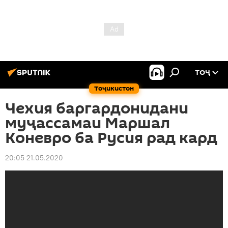
ТОҶ
Тоҷикистон
Чехия баргардонидани
муҷассамаи Маршал
Коневро ба Русия рад кард
20:05 21.05.2020