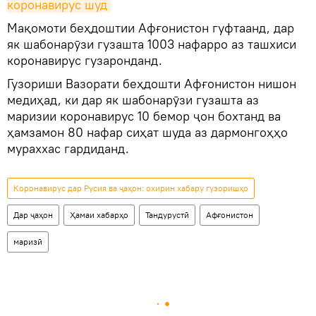
коронавирус шуд
Мақомоти беҳдоштии Афғонистон гуфтаанд, дар
як шабонарӯзи гузашта 1003 нафарро аз ташхиси
коронавирус гузаронданд.
Гузориши Вазорати беҳдошти Афғонистон нишон
медиҳад, ки дар як шабонарӯзи гузашта аз
маризии коронавирус 10 бемор ҷон бохтанд ва
ҳамзамон 80 нафар сиҳат шуда аз дармонгоҳҳо
мураххас гардиданд.
Коронавирус дар Русия ва ҷаҳон: охирин хабару гузоришҳо
Дар ҷаҳон
Ҳамаи хабарҳо
Тандурустӣ
Афғонистон
маризӣ