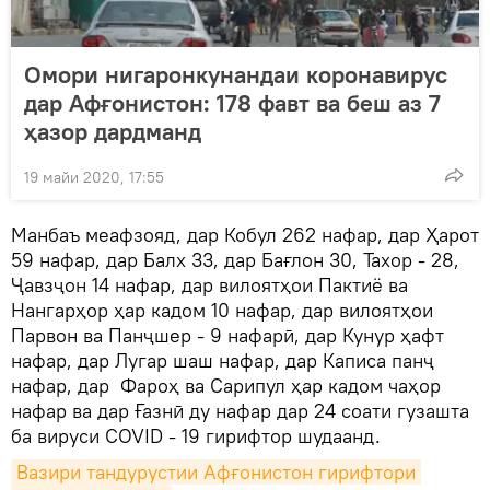
Омори нигаронкунандаи коронавирус
дар Афғонистон: 178 фавт ва беш аз 7
ҳазор дардманд
19 майи 2020, 17:55
Манбаъ меафзояд, дар Кобул 262 нафар, дар Ҳарот
59 нафар, дар Балх 33, дар Бағлон 30, Тахор - 28,
Ҷавзҷон 14 нафар, дар вилоятҳои Пактиё ва
Нангарҳор ҳар кадом 10 нафар, дар вилоятҳои
Парвон ва Панҷшер - 9 нафарӣ, дар Кунур ҳафт
нафар, дар Лугар шаш нафар, дар Каписа панҷ
нафар, дар Фароҳ ва Сарипул ҳар кадом чаҳор
нафар ва дар Ғазнӣ ду нафар дар 24 соати гузашта
ба вируси COVID - 19 гирифтор шудаанд.
Вазири тандурустии Афғонистон гирифтори 