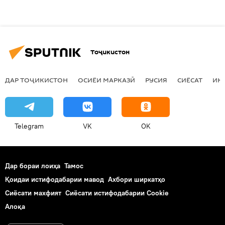
Тоҷикистон
ДАР ТОҶИКИСТОН
ОСИЁИ МАРКАЗӢ
РУСИЯ
СИЁСАТ
ИҚ
Telegram
VK
OK
Дар бораи лоиҳа
Тамос
Қоидаи истифодабарии мавод
Ахбори ширкатҳо
Сиёсати махфият
Сиёсати истифодабарии Cookie
Алоқа