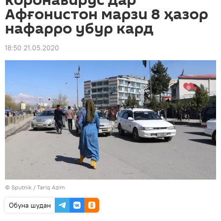
коронавирус дар
Афғонистон марзи 8 ҳазор
нафарро убур кард
18:50 21.05.2020
©
Sputnik
/ Tariq Azim
Обуна шудан