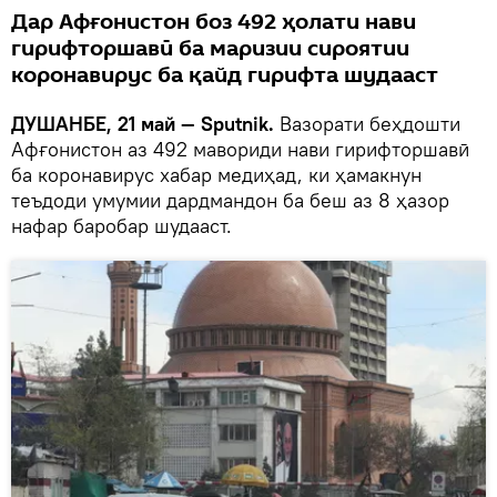
Дар Афғонистон боз 492 ҳолати нави
гирифторшавӣ ба маризии сироятии
коронавирус ба қайд гирифта шудааст
ДУШАНБЕ, 21 май — Sputnik.
Вазорати беҳдошти
Афғонистон аз 492 мавориди нави гирифторшавӣ
ба коронавирус хабар медиҳад, ки ҳамакнун
теъдоди умумии дардмандон ба беш аз 8 ҳазор
нафар баробар шудааст.