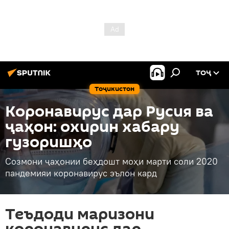
ТОҶ
Тоҷикистон
Коронавирус дар Русия ва
ҷаҳон: охирин хабару
гузоришҳо
Созмони ҷаҳонии беҳдошт моҳи марти соли 2020
пандемияи коронавирус эълон кард
Теъдоди маризони