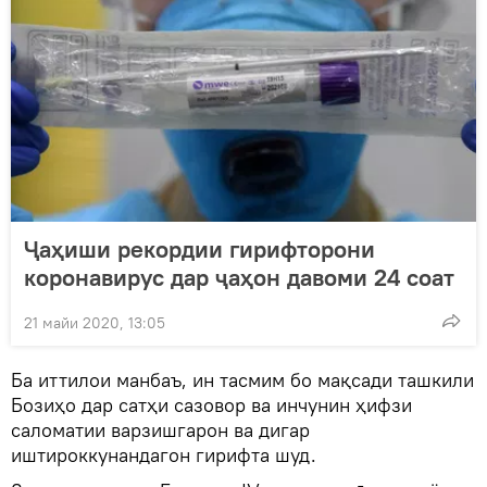
Ҷаҳиши рекордии гирифторони
коронавирус дар ҷаҳон давоми 24 соат
21 майи 2020, 13:05
Ба иттилои манбаъ, ин тасмим бо мақсади ташкили
Бозиҳо дар сатҳи сазовор ва инчунин ҳифзи
саломатии варзишгарон ва дигар
иштироккунандагон гирифта шуд.