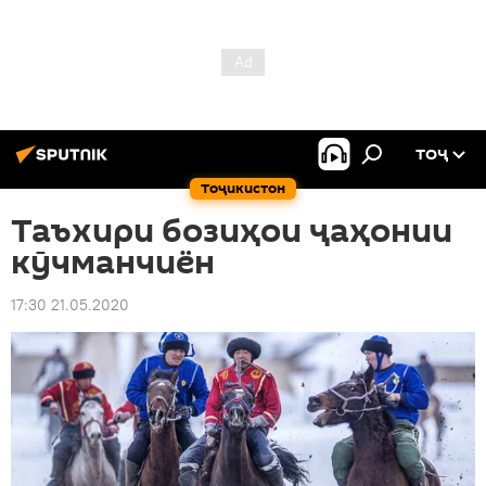
ТОҶ
Тоҷикистон
Таъхири бозиҳои ҷаҳонии
кӯчманчиён
17:30 21.05.2020