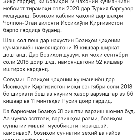
Зикр гардид, ки Бозиҳои IV ҷаҳонии кӯчманчиён
мебоист тирамоҳи соли 2020 дар Туркия баргузор
мешуданд. Бозиҳои қаблии ҷаҳонӣ дар шаҳри
Чолпон-Отаи вилояти Иссиқкӯли Қирғизистон
барпо гардида буданд.
Шаш сол пеш дар нахустин Бозиҳои ҷаҳонии
кӯчманчиён намояндагони 19 кишвар ширкат
доштанд. Дар Бозиҳои дувум, ки моҳи сентябри
соли 2016 доир шуд, намояндагони 52 кишвар
иштирок карданд.
Севумин Бозиҳои ҷаҳонии кӯчманчиён дар
Иссиқкӯли Қирғизистон моҳи сентябри соли 2018
бо ширкати беш аз якуним ҳазор варзишгар аз 66
кишвар ва 11 минтақаи Русия доир гардид.
Ба барномаи Бозиҳо 31 риштаи варзиш шомил буд.
Аз ҷумла асптозӣ, варзишҳои размӣ, бозиҳои
суннатии миллӣ, мусобиқоти тирандозӣ,
камонварӣ, бозиҳои суннатии зеҳнӣ ва ғайра
шомил мебошанд.