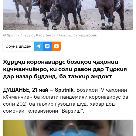
©
Sputnik
/ Tabyldy Kadyrbekov
/
Гузариш ба медиабонк
Обуна шудан
Хуруҷи коронавирус бозиҳои ҷаҳонии
кӯчманчиёнро, ки соли равон дар Туркия
дар назар буданд, ба таъхир андохт
ДУШАНБЕ, 21 май — Sputnik.
Бозиҳои IV ҷаҳонии
кӯчманчиён ба иллати пандемияи коронавирус ба
соли 2021 ба таъхир гузошта шуд, хабар дод
сомонаи телевизиони "Варзиш".