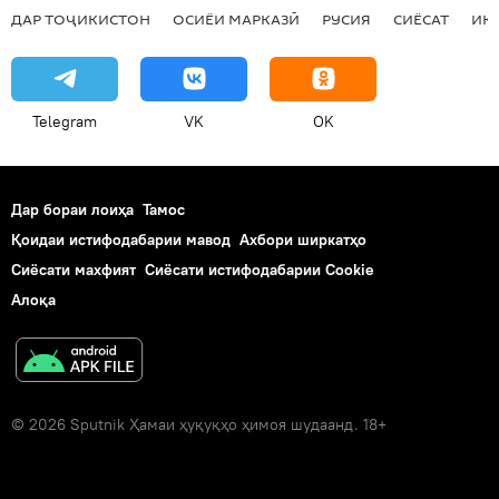
ДАР ТОҶИКИСТОН
ОСИЁИ МАРКАЗӢ
РУСИЯ
СИЁСАТ
ИҚ
Telegram
VK
OK
Дар бораи лоиҳа
Тамос
Қоидаи истифодабарии мавод
Ахбори ширкатҳо
Сиёсати махфият
Сиёсати истифодабарии Cookie
Алоқа
© 2026 Sputnik Ҳамаи ҳуқуқҳо ҳимоя шудаанд. 18+