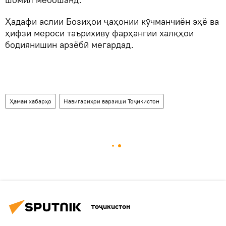
Ҳадафи аслии Бозиҳои ҷаҳонии кӯчманчиён эҳё ва
ҳифзи мероси таърихиву фарҳангии халқҳои
бодиянишин арзёбӣ мегардад.
Ҳамаи хабарҳо
Навигариҳои варзиши Тоҷикистон
Тоҷикистон