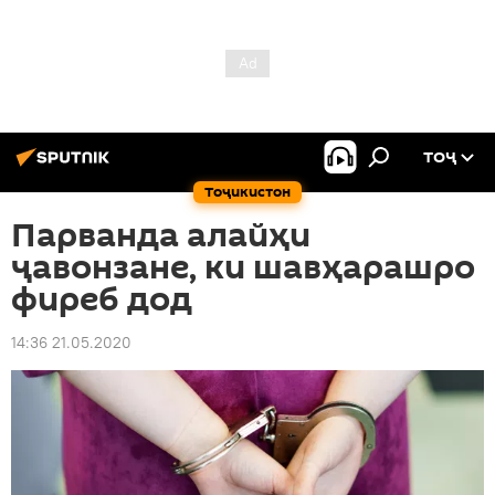
ТОҶ
Тоҷикистон
Парванда алайҳи
ҷавонзане, ки шавҳарашро
фиреб дод
14:36 21.05.2020