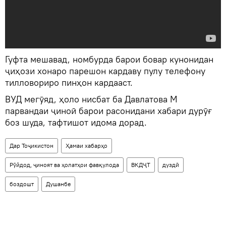
Гуфта мешавад, номбурда барои бовар кунонидан
ҷиҳози хонаро парешон кардаву пулу телефону
тилловориро пинҳон кардааст.
ВУД мегӯяд, ҳоло нисбат ба Давлатова М
парвандаи ҷиноӣ барои расонидани хабари дурӯғ
боз шуда, тафтишот идома дорад.
Дар Тоҷикистон
Ҳамаи хабарҳо
Рӯйдод, ҷиноят ва ҳолатҳои фавқулода
ВКДҶТ
дуздӣ
боздошт
Душанбе