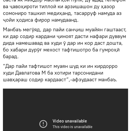
ва ҷавоҳироти тиллоӣ ки арзишашон ду ҳазор
сомониро ташкил медиҳанд, тасарруф намуда аз
ҷойи ҳодиса фирор намудаанд.
Манбаъ мегӯяд, дар пайи санҷиш муайян гаштааст,
ки дар содир кардани ҷиноят дасти нафари дуввум
дида намешавад ва худи ӯ дар ин кор даст дошта,
бо хабари дурӯғ мехост тафтишотро ба гумроҳӣ
барад.
“Дар пайи тафтишот муаян шуд ки ин кирдорро
худи Давлатова М ба хотири тарсонидани
шавҳараш содир кардааст”,-афзудааст манбаъ.