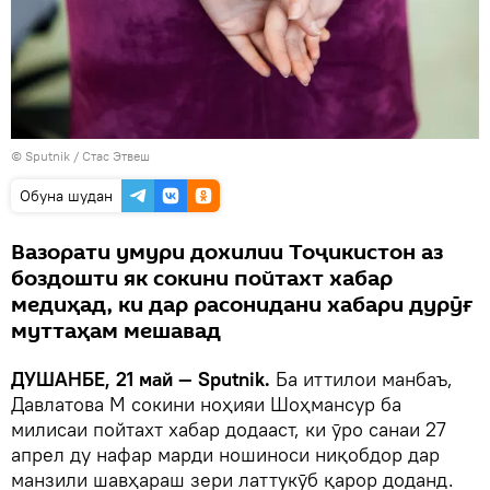
©
Sputnik
/ Стас Этвеш
Обуна шудан
Вазорати умури дохилии Тоҷикистон аз
боздошти як сокини пойтахт хабар
медиҳад, ки дар расонидани хабари дурӯғ
муттаҳам мешавад
ДУШАНБЕ, 21 май — Sputnik.
Ба иттилои манбаъ,
Давлатова М сокини ноҳияи Шоҳмансур ба
милисаи пойтахт хабар додааст, ки ӯро санаи 27
апрел ду нафар марди ношиноси ниқобдор дар
манзили шавҳараш зери латтукӯб қарор доданд.