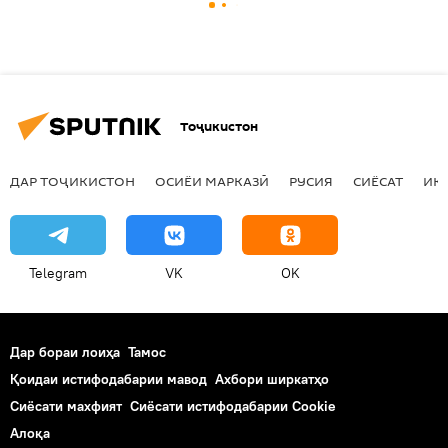
Тоҷикистон
ДАР ТОҶИКИСТОН
ОСИЁИ МАРКАЗӢ
РУСИЯ
СИЁСАТ
ИҚ
Telegram
VK
OK
Дар бораи лоиҳа
Тамос
Қоидаи истифодабарии мавод
Ахбори ширкатҳо
Сиёсати махфият
Сиёсати истифодабарии Cookie
Алоқа