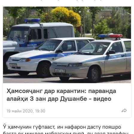
Ҳамсояҷанг дар карантин: парванда
алайҳи 3 зан дар Душанбе - видео
19 майи 2020, 19:30
Ӯ ҳамчунин гуфтааст, ин нафарон дасту пояшро
баста як миқдор маблағҳои пулӣ, ду адад телефон