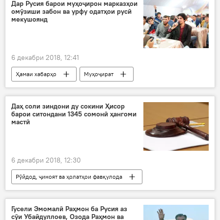
Дар Русия барои муҳоҷирон марказҳои
омӯзиши забон ва урфу одатҳои русӣ
мекушоянд
6 декабри 2018, 12:41
Ҳамаи хабарҳо
Муҳоҷират
анъана ва урфу одатҳо
Фарҳанг
Дар Русия
Дар Тоҷикистон
Даҳ соли зиндони ду сокини Ҳисор
барои ситондани 1345 сомонӣ ҳангоми
мастӣ
6 декабри 2018, 12:30
Рӯйдод, ҷиноят ва ҳолатҳои фавқулода
Гусели Эмомалӣ Раҳмон ба Русия аз
сӯи Убайдуллоев, Озода Раҳмон ва