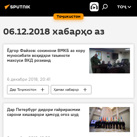
ТОҶ
Тоҷикистон
06.12.2018 хабарҳо аз
Ёдгор Файзов: сокинони ВМКБ аз кору
муносибати воҳидҳои таъиноти
махсуси ВКД розианд
6 декабри 2018, 20:41
Дар Тоҷикистон
Ҳамаи хабарҳо
Дар Петербург дидори ғайрирасмии
сарони кишварҳои ҳамсуд оғоз шуд