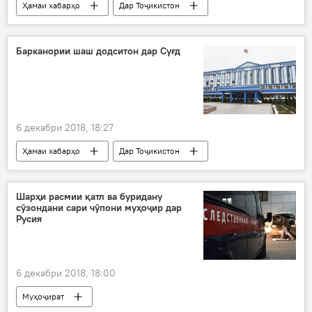
Ҳамаи хабарҳо
Дар Тоҷикистон
Иқтисод
корт
терминал
Бонки Миллӣ
Барканории шаш додситон дар Суғд
6 декабри 2018, 18:27
Ҳамаи хабарҳо
Дар Тоҷикистон
ошӯб
зиндон
барканорӣ
Додситони кулл
додситон
Шарҳи расмии қатл ва буридану
сӯзондани сари чӯпони муҳоҷир дар
Русия
6 декабри 2018, 18:00
Муҳоҷират