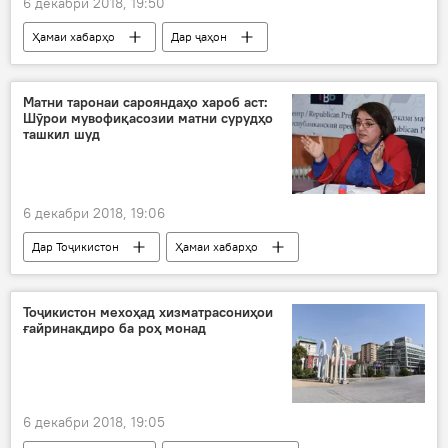
6 декабри 2018, 19:50
Ҳамаи хабарҳо
Дар ҷаҳон
Дар Русия
ИДМ
Дар Тоҷикистон
Санкт-Петербург
Матни таронаи сарояндаҳо хароб аст:
Шӯрои мувофиқасозии матни сурудҳо
ташкил шуд
6 декабри 2018, 19:06
Дар Тоҷикистон
Ҳамаи хабарҳо
Тоҷикистон мехоҳад хизматрасониҳои
ғайринақдиро ба роҳ монад
6 декабри 2018, 19:05