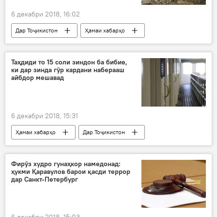
6 декабри 2018, 16:02
Дар Тоҷикистон
Ҳамаи хабарҳо
рафъи оқибатҳои офатҳои табиӣ
оқибати офатҳои табиӣ
даргузашт
Таҳдиди то 15 соли зиндон ба бибие,
ки дар зинда гӯр кардани наберааш
айбдор мешавад
6 декабри 2018, 15:31
Ҳамаи хабарҳо
Дар Тоҷикистон
Рӯйдод, ҷиноят ва ҳолатҳои фавқулода
бибӣ
куштор
писарбача
Фирӯз худро гунаҳкор намедонад:
ҳукми Қаравулов барои қасди террор
дар Санкт-Петербург
6 декабри 2018, 15:03