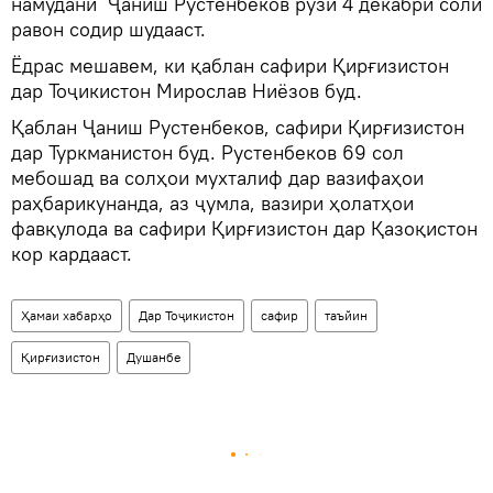
намудани Ҷаниш Рустенбеков рӯзи 4 декабри соли
равон содир шудааст.
Ёдрас мешавем, ки қаблан сафири Қирғизистон
дар Тоҷикистон Мирослав Ниёзов буд.
Қаблан Ҷаниш Рустенбеков, сафири Қирғизистон
дар Туркманистон буд. Рустенбеков 69 сол
мебошад ва солҳои мухталиф дар вазифаҳои
раҳбарикунанда, аз ҷумла, вазири ҳолатҳои
фавқулода ва сафири Қирғизистон дар Қазоқистон
кор кардааст.
Ҳамаи хабарҳо
Дар Тоҷикистон
сафир
таъйин
Қирғизистон
Душанбе