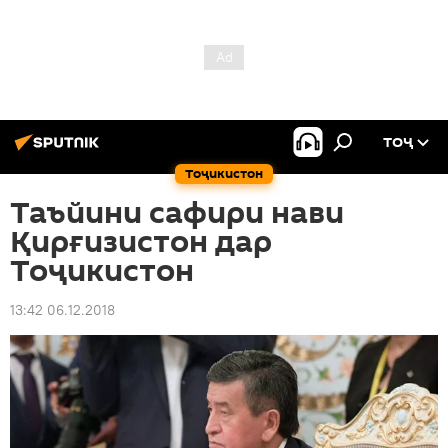
ТОҶ
Тоҷикистон
Таъйини сафири нави
Қирғизистон дар
Тоҷикистон
13:42 06.12.2018