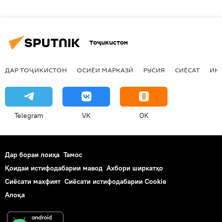
Тоҷикистон
ДАР ТОҶИКИСТОН
ОСИЁИ МАРКАЗӢ
РУСИЯ
СИЁСАТ
ИҚ
Telegram
VK
OK
Дар бораи лоиҳа
Тамос
Қоидаи истифодабарии мавод
Ахбори ширкатҳо
Сиёсати махфият
Сиёсати истифодабарии Cookie
Алоқа