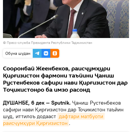
©
Пресс-служба Президента Республики Таджикистан
Обуна шудан
Сооронбай Жеенбеков, раисҷумҳури
Қирғизистон фармони таъйини Ҷаниш
Рустенбеков сафири нави Қирғизистон дар
Тоҷикистонро ба имзо расонд
ДУШАНБЕ, 6 дек — Sputnik.
Ҷаниш Рустенбеков
сафири нави Қирғизистон дар Тоҷикистон таъйин
шуд, иттилоъ додааст
дафтари матбуоти 
раисҷумҳури Қирғизистон
.