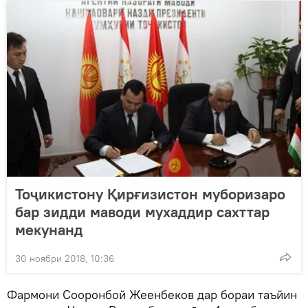
Тоҷикистону Қирғизистон муборизаро
бар зидди маводи мухаддир сахттар
мекунанд
30 ноябри 2018, 10:36
Фармони Сооронбой Жеенбеков дар бораи таъйин