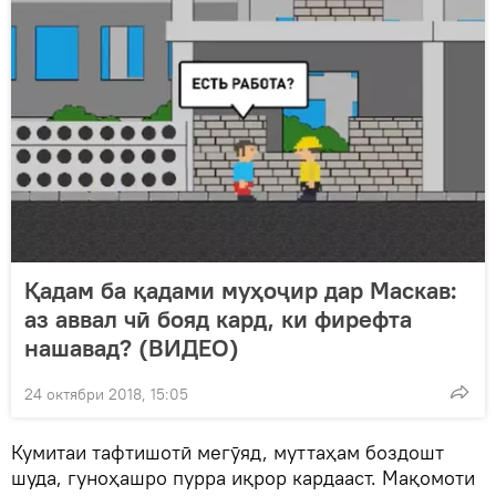
Қадам ба қадами муҳоҷир дар Маскав:
аз аввал чӣ бояд кард, ки фирефта
нашавад? (ВИДЕО)
24 октябри 2018, 15:05
Кумитаи тафтишотӣ мегӯяд, муттаҳам боздошт
шуда, гуноҳашро пурра иқрор кардааст. Мақомоти