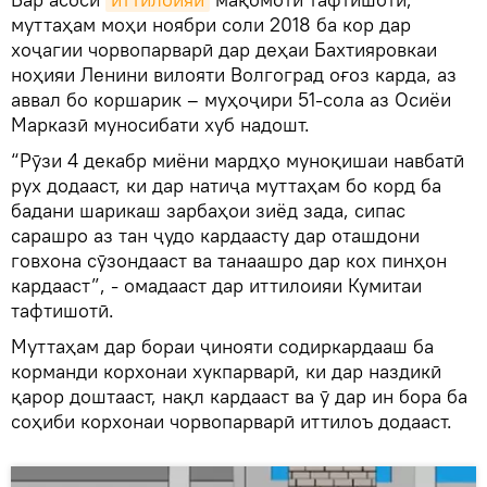
муттаҳам моҳи ноябри соли 2018 ба кор дар
хоҷагии чорвопарварӣ дар деҳаи Бахтияровкаи
ноҳияи Ленини вилояти Волгоград оғоз карда, аз
аввал бо коршарик – муҳоҷири 51-сола аз Осиёи
Марказӣ муносибати хуб надошт.
“Рӯзи 4 декабр миёни мардҳо муноқишаи навбатӣ
рух додааст, ки дар натиҷа муттаҳам бо корд ба
бадани шарикаш зарбаҳои зиёд зада, сипас
сарашро аз тан ҷудо кардаасту дар оташдони
говхона сӯзондааст ва танаашро дар кох пинҳон
кардааст”, - омадааст дар иттилоияи Кумитаи
тафтишотӣ.
Муттаҳам дар бораи ҷинояти содиркардааш ба
корманди корхонаи хукпарварӣ, ки дар наздикӣ
қарор доштааст, нақл кардааст ва ӯ дар ин бора ба
соҳиби корхонаи чорвопарварӣ иттилоъ додааст.