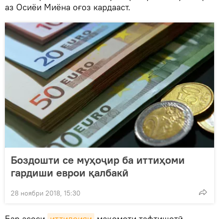
аз Осиёи Миёна оғоз кардааст.
Боздошти се муҳоҷир ба иттиҳоми
гардиши еврои қалбакӣ
28 ноябри 2018, 15:30
Бар асоси
иттилоияи
мақомоти тафтишотӣ,