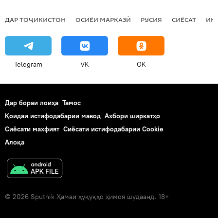
ДАР ТОҶИКИСТОН
ОСИЁИ МАРКАЗӢ
РУСИЯ
СИЁСАТ
ИҚ
Telegram
VK
OK
Дар бораи лоиҳа
Тамос
Қоидаи истифодабарии мавод
Ахбори ширкатҳо
Сиёсати махфият
Сиёсати истифодабарии Cookie
Алоқа
© 2026 Sputnik Ҳамаи ҳуқуқҳо ҳимоя шудаанд. 18+