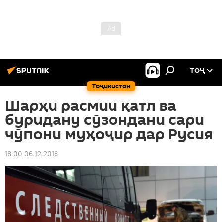
ТОҶ
Тоҷикистон
Шарҳи расмии қатл ва
буридану сӯзондани сари
чӯпони муҳоҷир дар Русия
18:00 06.12.2018