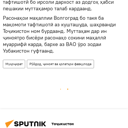
тафтишотӣ бо ирсоли дархост аз додгоҳ ҳабси
пешакии муттаҳамро талаб кардаанд.
Расонаҳои маҳаллии Волгоград бо такя ба
мақомоти тафтишотӣ аз кушташуда, шаҳрванди
Тоҷикистон ном бурдаанд. Муттаҳам дар ин
ҷиноятро бисёри расонаҳо сокини маҳаллӣ
муаррифӣ карда, бархе аз ВАО ӯро зодаи
Узбакистон гуфтаанд.
Муҳоҷират
Рӯйдод, ҷиноят ва ҳолатҳои фавқулода
Тоҷикистон