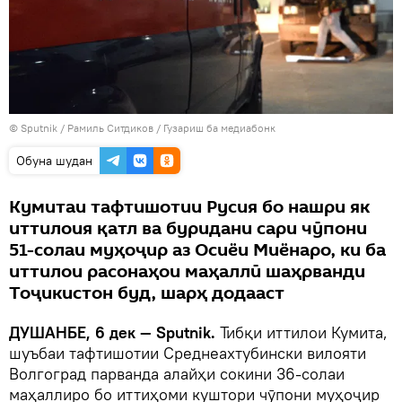
©
Sputnik
/ Рамиль Ситдиков
/
Гузариш ба медиабонк
Обуна шудан
Кумитаи тафтишотии Русия бо нашри як
иттилоия қатл ва буридани сари чӯпони
51-солаи муҳоҷир аз Осиёи Миёнаро, ки ба
иттилои расонаҳои маҳаллӣ шаҳрванди
Тоҷикистон буд, шарҳ додааст
ДУШАНБЕ, 6 дек — Sputnik.
Тибқи иттилои Кумита,
шуъбаи тафтишотии Среднеахтубински вилояти
Волгоград парванда алайҳи сокини 36-солаи
маҳаллиро бо иттиҳоми куштори чӯпони муҳоҷир