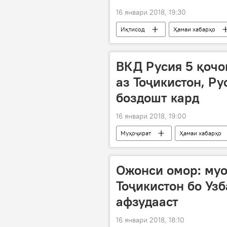
16 январи 2018, 19:30
Иқтисод
Ҳамаи хабарҳо
ВКД Русия 5 қочо
аз Тоҷикистон, Ру
боздошт кард
16 январи 2018, 19:00
Муҳоҷират
Ҳамаи хабарҳо
Дар Русия
Дар Тоҷикистон
Ожонси омор: му
Тоҷикистон бо Узб
афзудааст
16 январи 2018, 18:10