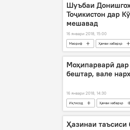
Шуъбаи Донишгоҳ
Тоҷикистон дар К
мешавад
16 январи 2018, 15:00
Маориф
Ҳамаи хабарҳо
Дар Тоҷикистон
Моҳипарварӣ дар 
бештар, вале нар
16 январи 2018, 14:30
Иқтисод
Ҳамаи хабарҳо
Вазорати кишоварзӣ
Ҳазинаи таъсиси 