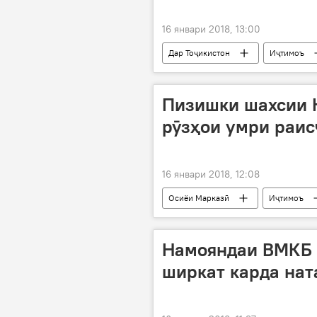
16 январи 2018, 13:00
Дар Тоҷикистон
Иҷтимоъ
Пизишки шахсии 
рӯзҳои умри раис
16 январи 2018, 12:08
Осиёи Марказӣ
Иҷтимоъ
Намояндаи ВМКБ 
ширкат карда нат