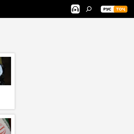
РУС
ТОҶ