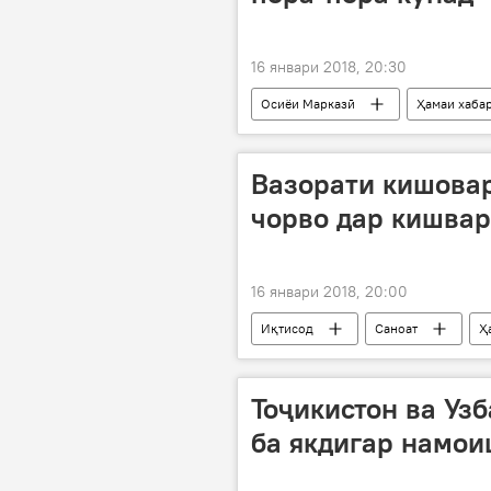
16 январи 2018, 20:30
Осиёи Марказӣ
Ҳамаи хаба
Ҳасан Руҳонӣ
музокироти о
Вазорати кишова
чорво дар кишвар
16 январи 2018, 20:00
Иқтисод
Саноат
Ҳ
Тоҷикистон ва Узб
ба якдигар намо