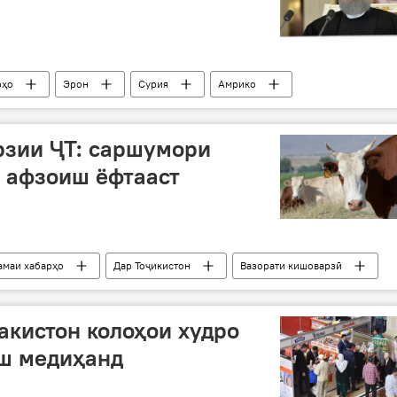
рҳо
Эрон
Сурия
Амрико
штии Сурия
рзии ҶТ: саршумори
 афзоиш ёфтааст
амаи хабарҳо
Дар Тоҷикистон
Вазорати кишоварзӣ
акистон колоҳои худро
иш медиҳанд