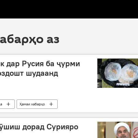
хабарҳо аз
к дар Русия ба ҷурми
оздошт шудаанд
да
Ҳамаи хабарҳо
кӯшиш дорад Сурияро