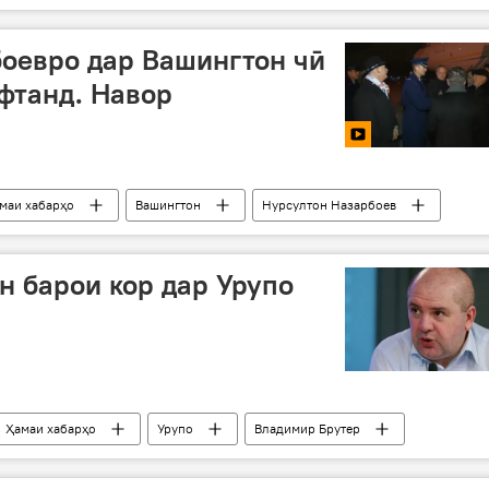
амкориҳои амниятӣ
Дар Тоҷикистон
оевро дар Вашингтон чӣ
фтанд. Навор
маи хабарҳо
Вашингтон
Нурсултон Назарбоев
н барои кор дар Урупо
Ҳамаи хабарҳо
Урупо
Владимир Брутер