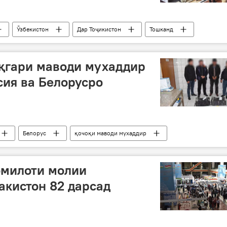
Ӯзбекистон
Дар Тоҷикистон
Тошканд
қгари маводи мухаддир
сия ва Белорусро
Белорус
қочоқи маводи мухаддир
омилоти молии
акистон 82 дарсад