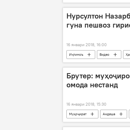
Ҳусайн Амирабдуллоҳиён
ҳ
Нурсултон Назарб
гуна пешвоз гири
16 январи 2018, 16:00
Иҷтимоъ
Видео
Ҳа
пешвоз
Брутер: муҳоҷиро
омода нестанд
16 январи 2018, 15:30
Муҳоҷират
Андеша