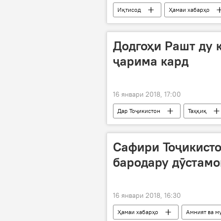
Иқтисод
Ҳамаи хабарҳо
воридоту содирот
Дар Тоҷи
Додгоҳи Рашт ду
ҷарима кард
16 январи 2018, 17:00
Дар Тоҷикистон
Таҳқиқ
Додситонии кулли Тоҷикистон
Сафири Тоҷикисто
бародару дӯстамо
16 январи 2018, 16:30
Ҳамаи хабарҳо
Амният ва м