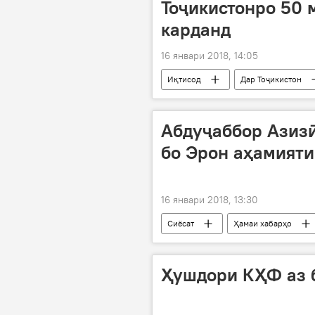
Тоҷикистонро 50 
карданд
16 январи 2018, 14:05
Иқтисод
Дар Тоҷикистон
Абдуҷаббор Азизӣ
бо Эрон аҳамияти
16 январи 2018, 13:30
Сиёсат
Ҳамаи хабарҳо
Маҷлиси Шурои исломии Эрон
Маҷлиси намояндагон
Ҳушдори КҲФ аз 