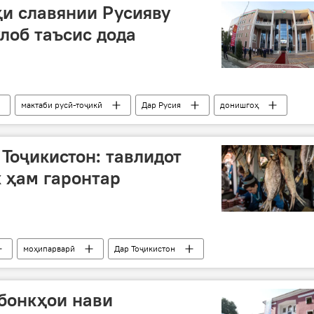
и славянии Русияву
ӯлоб таъсис дода
мактаби русӣ-тоҷикӣ
Дар Русия
донишгоҳ
Тоҷикистон: тавлидот
х ҳам гаронтар
моҳипарварӣ
Дар Тоҷикистон
бонкҳои нави