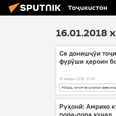
Тоҷикистон
16.01.2018 
Се донишҷӯи тоҷи
фурӯши ҳероин б
16 январи 2018, 21:00
Рӯйдод, ҷиноят ва ҳолатҳои фавқуло
Руҳонӣ: Амрико 
пора-пора кунад