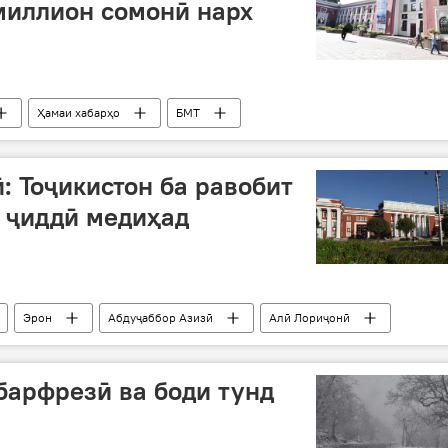
миллион сомонӣ нарх
Ҳамаи хабарҳо
БМТ
: Тоҷикистон ба равобит
 ҷиддӣ медиҳад
Эрон
Абдуҷаббор Азизӣ
Алӣ Лориҷонӣ
ҳамкориҳои парлумонӣ
Дар Тоҷикистон
барфрезӣ ва боди тунд