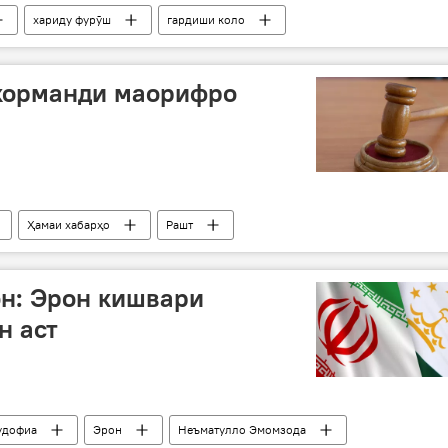
хариду фурӯш
гардиши коло
кистон
 корманди маорифро
Ҳамаи хабарҳо
Рашт
ҷарима
н: Эрон кишвари
н аст
удофиа
Эрон
Неъматулло Эмомзода