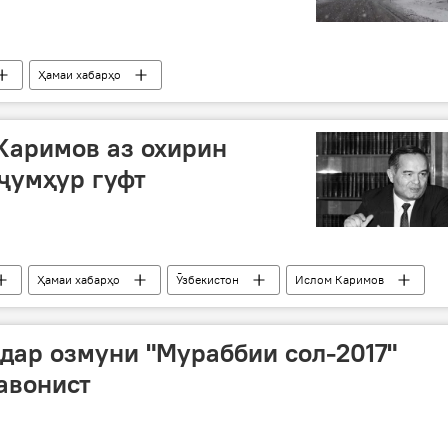
Ҳамаи хабарҳо
Каримов аз охирин
ҷумҳур гуфт
Ҳамаи хабарҳо
Ӯзбекистон
Ислом Каримов
дар озмуни "Мураббии сол-2017"
авонист