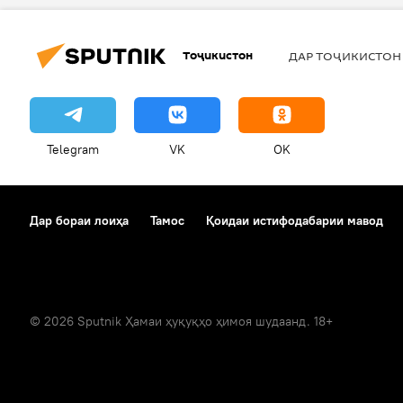
Тоҷикистон
ДАР ТОҶИКИСТОН
Telegram
VK
OK
Дар бораи лоиҳа
Тамос
Қоидаи истифодабарии мавод
© 2026 Sputnik Ҳамаи ҳуқуқҳо ҳимоя шудаанд. 18+