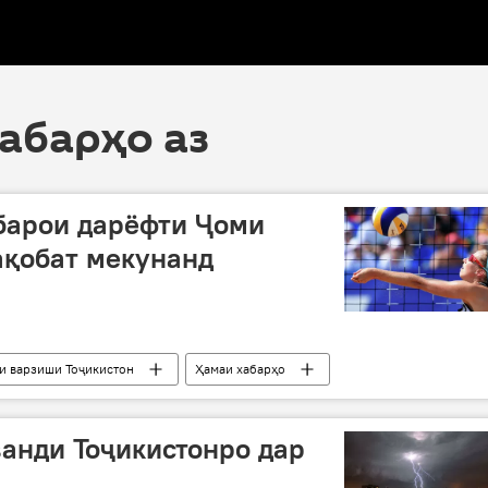
хабарҳо аз
барои дарёфти Ҷоми
ақобат мекунанд
и варзиши Тоҷикистон
Ҳамаи хабарҳо
футбол
анди Тоҷикистонро дар