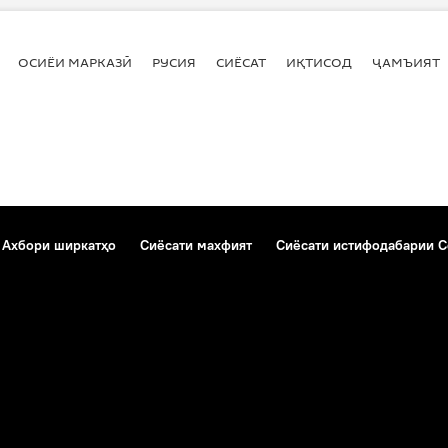
ОСИЁИ МАРКАЗӢ
РУСИЯ
СИЁСАТ
ИҚТИСОД
ҶАМЪИЯТ
Ахбори ширкатҳо
Сиёсати махфият
Сиёсати истифодабарии C