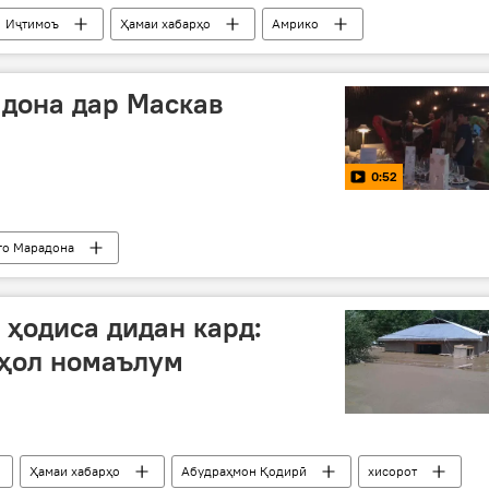
Иҷтимоъ
Ҳамаи хабарҳо
Амрико
Румӣ
Сэр
дона дар Маскав
0:52
го Марадона
 ҳодиса дидан кард:
 ҳол номаълум
Ҳамаи хабарҳо
Абудраҳмон Қодирӣ
хисорот