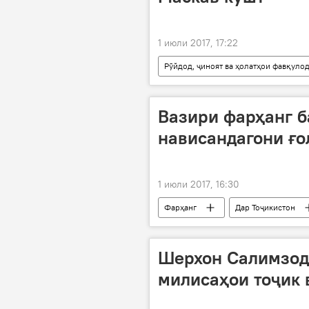
1 июли 2017, 17:22
Рӯйдод, ҷиноят ва ҳолатҳои фавқуло
даргузашт
Вазири фарҳанг 
нависандагони ғо
1 июли 2017, 16:30
Фарҳанг
Дар Тоҷикистон
тақдими мукофотҳо
ба ғол
Шерхон Салимзод
милисаҳои тоҷик 