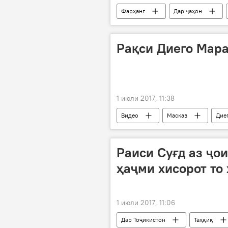
Фарҳанг
Дар ҷаҳон
Бейонси
номгузорӣ
Рақси Диего Мара
1 июли 2017, 11:38
Видео
Маскав
Дие
Раиси Суғд аз ҷои
ҳаҷми хисорот то
1 июли 2017, 11:06
Дар Тоҷикистон
Таҳқиқ