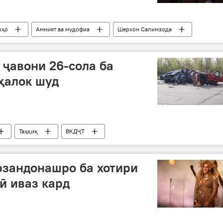
рҳо
Амният ва мудофиа
Шерхон Салимзода
 мухаддир
 ҷавони 26-сола ба
ҳалок шуд
Таҳқиқ
ВКДҶТ
рзандонашро ба хотири
ӣ иваз кард