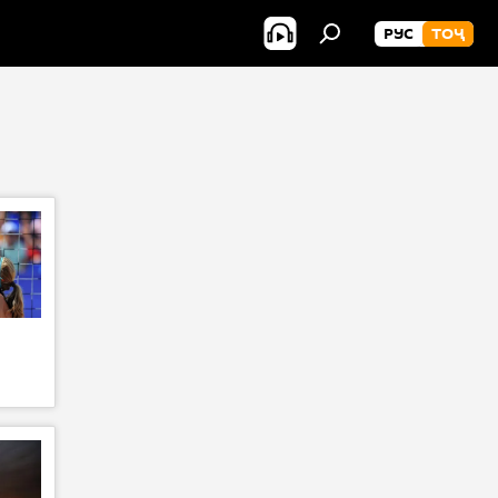
РУС
ТОҶ