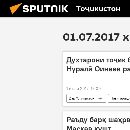
Тоҷикистон
01.07.2017 
Духтарони тоҷик 
Нуралӣ Оинаев р
1 июли 2017, 18:00
Дар Тоҷикистон
Навигариҳо
Нуралӣ Одинаев
сабқат
Раъду барқ шаҳрв
Маскав кушт