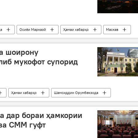
да
Осиёи Марказӣ
Ҳамаи хабарҳо
Маскав
ба шоирону
либ мукофот супорид
Ҳамаи хабарҳо
Шамсиддин Орумбекзода
ибон
а дар бораи ҳамкории
ва СММ гуфт