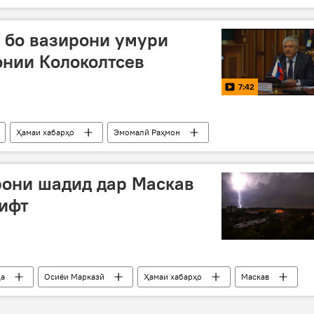
 бо вазирони умури
онии Колоколтсев
7:42
Ҳамаи хабарҳо
Эмомалӣ Раҳмон
рони шадид дар Маскав
рифт
да
Осиёи Марказӣ
Ҳамаи хабарҳо
Маскав
се кас қурбон шуданд
даргузашт