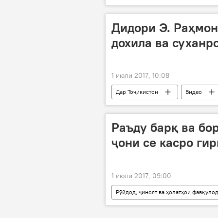
сел
Дидори Э. Раҳмон
дохила ва суханр
1 июли 2017, 10:08
Дар Тоҷикистон
Видео
Раъду барқ ва бо
ҷони се касро ги
1 июли 2017, 09:00
Рӯйдод, ҷиноят ва ҳолатҳои фавқуло
борон
раъду барқ