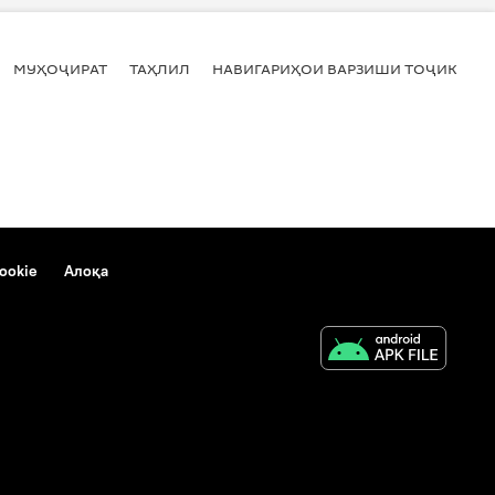
МУҲОҶИРАТ
ТАҲЛИЛ
НАВИГАРИҲОИ ВАРЗИШИ ТОҶИКИСТ
ookie
Алоқа