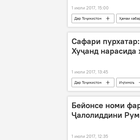
1 июли 2017, 15:00
Дар Тоҷикистон
Ҳамаи хаба
Ожонси мубориза бо қочоқи маводи
Сафари пурхатар:
Хуҷанд нарасида 
1 июли 2017, 13:45
Дар Тоҷикистон
Иҷтимоъ
Бейонсе номи фа
Ҷалолиддини Рум
1 июли 2017, 12:35