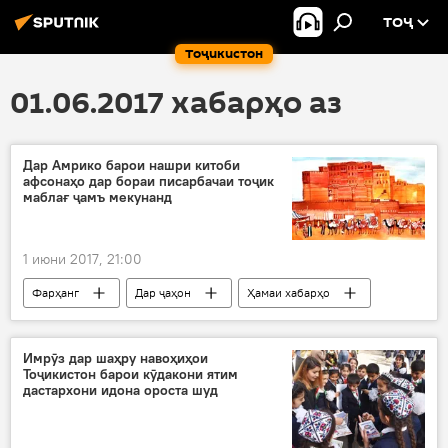
ТОҶ
Тоҷикистон
01.06.2017 хабарҳо аз
Дар Амрико барои нашри китоби
афсонаҳо дар бораи писарбачаи тоҷик
маблағ ҷамъ мекунанд
1 июни 2017, 21:00
Фарҳанг
Дар ҷаҳон
Ҳамаи хабарҳо
ИМА
писарбачаи тоҷик
афсона
кишвари зебо
Дар Тоҷикистон
Имрӯз дар шаҳру навоҳиҳои
Тоҷикистон барои кӯдакони ятим
дастархони идона ороста шуд