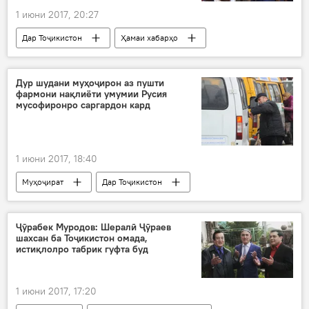
1 июни 2017, 20:27
Дар Тоҷикистон
Ҳамаи хабарҳо
кӯдакон
дастархони идона
Дур шудани муҳоҷирон аз пушти
фармони нақлиёти умумии Русия
мусофиронро саргардон кард
1 июни 2017, 18:40
Муҳоҷират
Дар Тоҷикистон
Ҳамаи хабарҳо
нақлиёт
Дар Русия
Ҷӯрабек Муродов: Шералӣ Ҷӯраев
шахсан ба Тоҷикистон омада,
истиқлолро табрик гуфта буд
1 июни 2017, 17:20