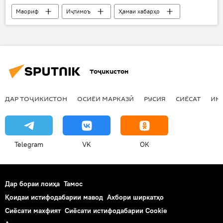
Маориф
Иҷтимоъ
Ҳамаи хабарҳо
Душанбе
Рустам Эмомалӣ
Дар Тоҷикистон
Тоҷикистон
ДАР ТОҶИКИСТОН
ОСИЁИ МАРКАЗӢ
РУСИЯ
СИЁСАТ
ИҚ
Telegram
VK
OK
Дар бораи лоиҳа
Тамос
Қоидаи истифодабарии мавод
Ахбори ширкатҳо
Сиёсати махфият
Сиёсати истифодабарии Cookie