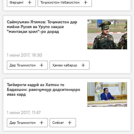
Фарҳанг
Тоҷикистон-Узбакистон
Шералӣ Ҷӯраев
Ҷӯрабек Муродов
тоҷикон
дӯстӣ
узбакон
Саймуъмин Ятимов: Тоҷикистон дар
миёни Русия ва Урупо нақши
9 сентябр - рӯзи Истиқлол: 28 соли мустақилияти Тоҷикистон
"минтақаи ҳоил"-ро дорад
1 июни 2017, 16:30
Дар Тоҷикистон
Ҳамаи хабарҳо
Амният ва мудофиа
Саймуъмин Ятимов
размоиш
Душанбе-Антитеррор-2017
Тағйироти кадрӣ аз Хатлон то
Бадахшон: раисҷумҳур додситонҳоро
иваз кард
1 июни 2017, 11:47
Дар Тоҷикистон
Сиёсат
Ҳамаи хабарҳо
Эмомалӣ Раҳмон