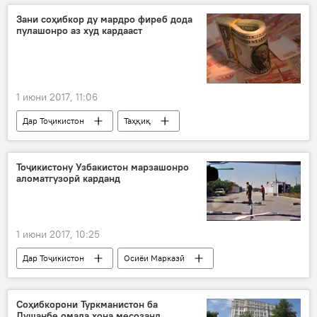
тағйироти кадрӣ
Зани соҳибкор ду мардро фиреб дода
пулашонро аз худ кардааст
Тағйироти кадрӣ дар Тоҷикистон
1 июни 2017, 11:06
Дар Тоҷикистон
Таҳқиқ
Ҳамаи хабарҳо
қарздиҳӣ
Тоҷикистону Узбакистон марзашонро
аломатгузорӣ карданд
1 июни 2017, 10:25
Дар Тоҷикистон
Осиёи Марказӣ
Ҳамаи хабарҳо
Ӯзбекистон
марз
Соҳибкорони Туркманистон ба
Душанбе омада хона месозанд