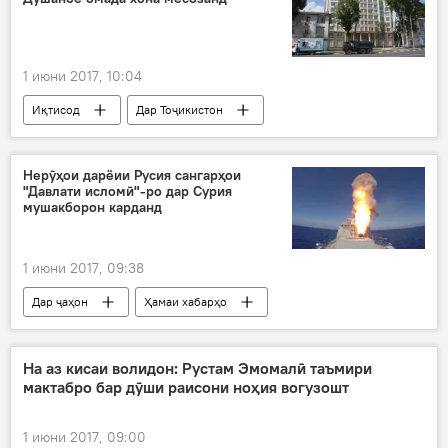
1 июни 2017, 10:04
Иқтисод
Дар Тоҷикистон
Осиёи Марказӣ
Ҳамаи хабарҳо
Душанбе
Иттиҳоди иқтисодчиён
Нерӯҳои дарёии Русия сангарҳои
"Давлати исломӣ"-ро дар Сурия
мушакборон карданд
1 июни 2017, 09:38
Дар ҷаҳон
Ҳамаи хабарҳо
Амният ва мудофиа
Сурия
вазорати мудофиа
партови мушакҳо
На аз кисаи волидон: Рустам Эмомалӣ таъмири
мактабро бар дӯши раисони ноҳия вогузошт
1 июни 2017, 09:00