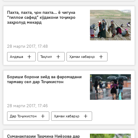
Сиёсат
Маҳмадсаид Убайдуллоев
Валентина Матвиенко
Пахта, пахта, ҷон пахта... ё чигуна
“тиллои сафед” кӯдакони тоҷикро
Маҷмаъи байнулмаҷолис
нишони фахрӣ
заҳролуд мекард
маҷлиси танатанавор
Дар Русия
28 марти 2017, 17:48
Андеша
Таҳлил
Ҳамаи хабарҳо
заҳролудшавӣ
ҷамъоварӣ
мавсими пахтачинӣ
Дар Тоҷикистон
Бориши борони зиёд ва фаромадани
тармаву сел дар Тоҷикистон
28 марти 2017, 17:46
Дар Тоҷикистон
Ҳамаи хабарҳо
бориши борон
Обу ҳаво
Хоруғ
сел
Суманакпазии Таҳмина Ниёзова дар