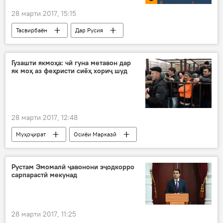
28 марти 2017, 15:15
Тасвирбаён
Дар Русия
Дар Тоҷикистон
Муҳоҷират
Гузашти якмоҳа: чӣ гуна метавон дар
як моҳ аз феҳристи сиёҳ хориҷ шуд
28 марти 2017, 12:48
Муҳоҷират
Осиёи Марказӣ
Ҳамаи хабарҳо
гузашти якмоҳа
Дар Русия
Дар Тоҷикистон
Рустам Эмомалӣ ҷавонони эҷодкорро
сарпарастӣ мекунад
28 марти 2017, 11:25