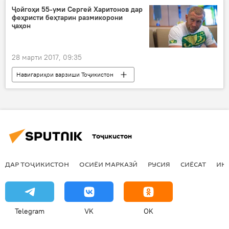
Филипп Беннетт
боздид
Ҷойгоҳи 55-уми Сергей Харитонов дар
феҳристи беҳтарин размикорони
ҷаҳон
28 марти 2017, 09:35
Навигариҳои варзиши Тоҷикистон
Дар ҷаҳон
Ҳамаи хабарҳо
Сергей Харитонов
Fightmatrix
ФИФА
ҳунарҳои размӣ
размикор
Тоҷикистон
ДАР ТОҶИКИСТОН
ОСИЁИ МАРКАЗӢ
РУСИЯ
СИЁСАТ
ИҚ
Telegram
VK
OK