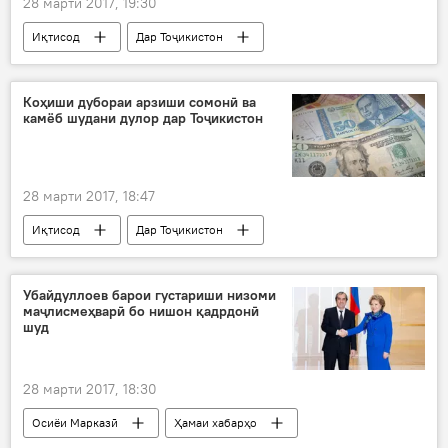
28 марти 2017, 19:30
Иқтисод
Дар Тоҷикистон
Ҳамаи хабарҳо
Эмомалӣ Раҳмон
ҳамкорӣ
самоягузорӣ
мулоқот
Коҳиши дубораи арзиши сомонӣ ва
камёб шудани дулор дар Тоҷикистон
28 марти 2017, 18:47
Иқтисод
Дар Тоҷикистон
Ҳамаи хабарҳо
БМТ
поён рафтани қурби сомонӣ
Убайдуллоев барои густариши низоми
маҷлисмеҳварӣ бо нишон қадрдонӣ
шуд
28 марти 2017, 18:30
Осиёи Марказӣ
Ҳамаи хабарҳо