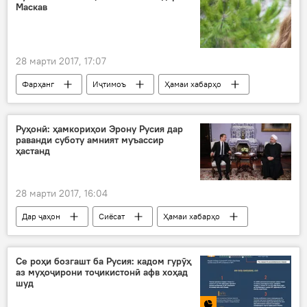
Маскав
28 марти 2017, 17:07
Фарҳанг
Иҷтимоъ
Ҳамаи хабарҳо
Таҳмина Ниёзова
Наврӯз
суманак
Дар Русия
Руҳонӣ: ҳамкориҳои Эрону Русия дар
раванди суботу амният муъассир
ҳастанд
28 марти 2017, 16:04
Дар ҷаҳон
Сиёсат
Ҳамаи хабарҳо
Эрон
Дмитрий Медведев
Ҳасан Руҳонӣ
субот
ҳамкорӣ
Се роҳи бозгашт ба Русия: кадом гурӯҳ
аз муҳоҷирони тоҷикистонӣ афв хоҳад
Амният ва мудофиа
Дар Русия
шуд