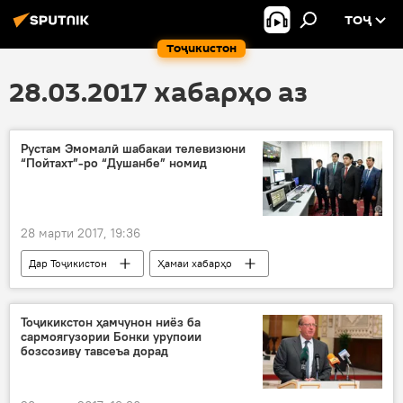
ТОҶ
Тоҷикистон
28.03.2017 хабарҳо аз
Рустам Эмомалӣ шабакаи телевизюни
“Пойтахт”-ро “Душанбе” номид
28 марти 2017, 19:36
Дар Тоҷикистон
Ҳамаи хабарҳо
Рустами Эмомалӣ
"Телевизиони Пойтахт"
тағийри ном
Тоҷикикстон ҳамчунон ниёз ба
сармоягузории Бонки урупоии
бозсозиву тавсеъа дорад