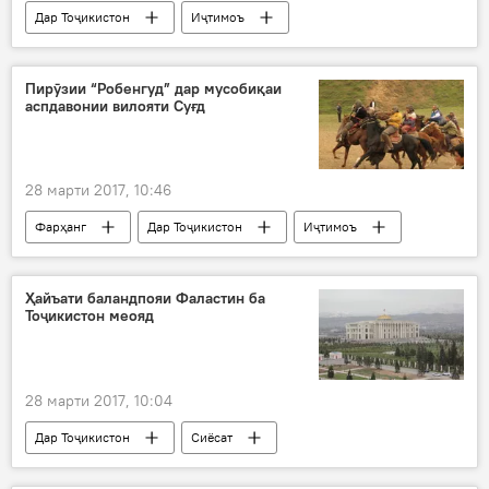
Дар Тоҷикистон
Иҷтимоъ
Ҳамаи хабарҳо
Душанбе
Рустами Эмомалӣ
озмун
Пирӯзии “Робенгуд” дар мусобиқаи
аспдавонии вилояти Суғд
Навигариҳои варзиши Тоҷикистон
28 марти 2017, 10:46
Фарҳанг
Дар Тоҷикистон
Иҷтимоъ
Ҳамаи хабарҳо
бузкашӣ
аспдавонӣ
чавгонбозӣ
Суғд
Ҳайъати баландпояи Фаластин ба
Тоҷикистон меояд
28 марти 2017, 10:04
Дар Тоҷикистон
Сиёсат
Ҳамаи хабарҳо
Мазен Шамия