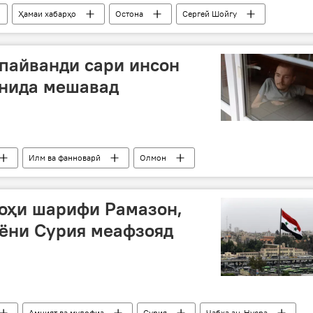
Ҳамаи хабарҳо
Остона
Сергей Шойгу
ҳамкорӣ
Амният ва мудофиа
Тошканд
пайванди сари инсон
онида мешавад
Илм ва фанноварӣ
Олмон
н"
аввалин ҷарроҳии пайванди сар
моҳи шарифи Рамазон,
ёни Сурия меафзояд
Амният ва мудофиа
Сурия
Ҷабҳа ан-Нусра