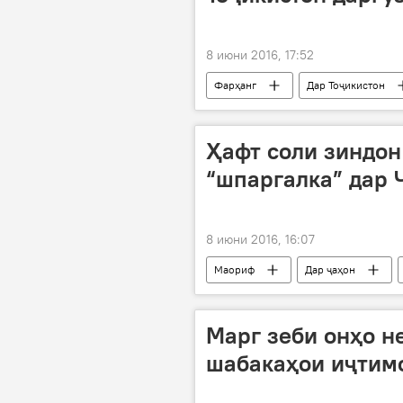
8 июни 2016, 17:52
Фарҳанг
Дар Тоҷикистон
даргузашт
Ҳафт соли зиндон
“шпаргалка” дар 
8 июни 2016, 16:07
Маориф
Дар ҷаҳон
Вазорати маорифу илми Тоҷикистон
Марг зеби онҳо н
шабакаҳои иҷтимо