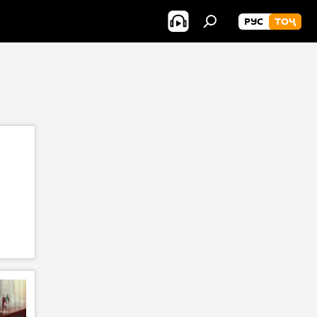
РУС
ТОҶ