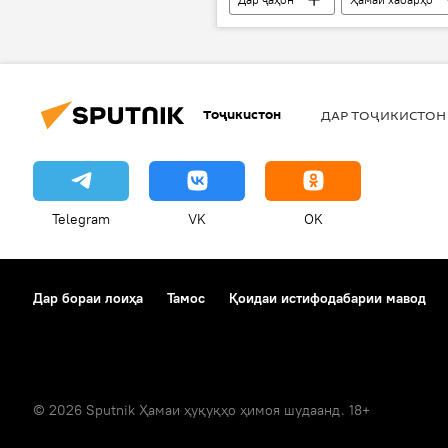
моҳи шарифи Рамазон
Тоҷикистон
ДАР ТОҶИКИСТОН
Telegram
VK
OK
Дар бораи лоиҳа
Тамос
Қоидаи истифодабарии мавод
© 2026 Sputnik Ҳамаи ҳуқуқҳо ҳимоя шудаанд. 18+