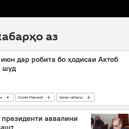
хабарҳо аз
 июн дар робита бо ҳодисаи Актоб
м шуд
да
Осиёи Марказӣ
Ҳамаи хабарҳо
арбоев
эъломи рӯзи мотам
 президенти аввалини
зашт