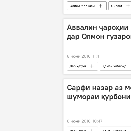
Осиёи Марказӣ
Сиёсат
Игор Конашенков
СҲШ
Аввалин ҷароҳии 
дар Олмон гузар
8 июни 2016, 11:41
Дар ҷаҳон
Ҳамаи хабарҳо
Валерий Спиридонов
"Осмо
Сарфи назар аз 
шумораи қурбони
8 июни 2016, 10:47
Дар ҷаҳон
Ҳамаи хабарҳо