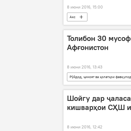
8 июни 2016, 15:00
Акс
Толибон 30 мусоф
Афғонистон
8 июни 2016, 13:43
Рӯйдод, ҷиноят ва ҳолатҳои фавқуло
Афғонистон
Толибон
Шойгу дар ҷалас
кишварҳои СҲШ и
8 июни 2016, 12:42