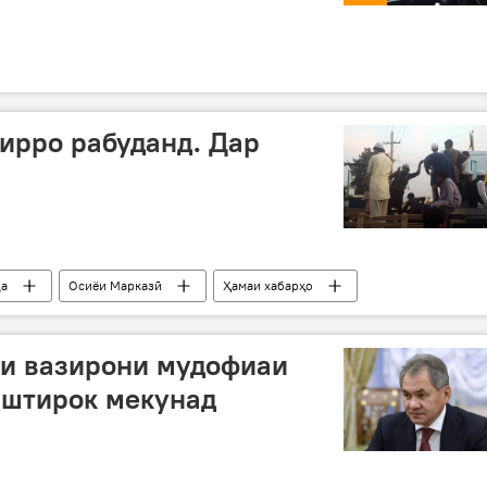
ирро рабуданд. Дар
да
Осиёи Марказӣ
Ҳамаи хабарҳо
рабудани 30 нафар
мусофирони автобус
аи вазирони мудофиаи
штирок мекунад