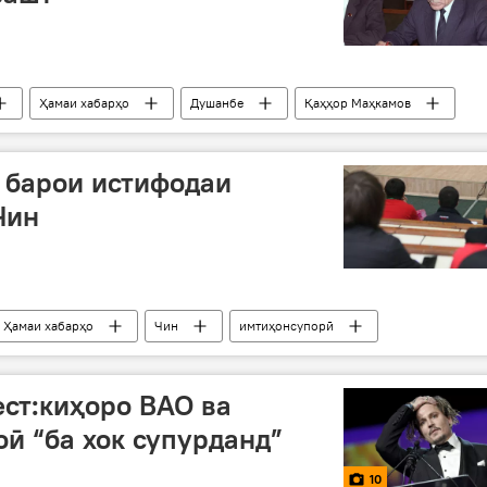
Ҳамаи хабарҳо
Душанбе
Қаҳҳор Маҳкамов
 барои истифодаи
Чин
Ҳамаи хабарҳо
Чин
имтиҳонсупорӣ
ест:киҳоро ВАО ва
ӣ “ба хок супурданд”
10