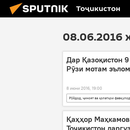
Тоҷикистон
08.06.2016 
Дар Қазоқистон 9
Рӯзи мотам эъло
8 июни 2016, 19:00
Рӯйдод, ҷиноят ва ҳолатҳои фавқуло
Қазоқистон
Нурсултон Наз
Қаҳҳор Маҳкамов
Тоҷикистон даргу