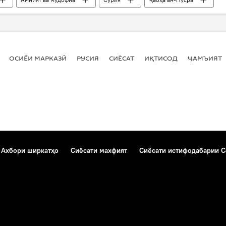
ОСИЁИ МАРКАЗӢ
РУСИЯ
СИЁСАТ
ИҚТИСОД
ҶАМЪИЯТ
Ахбори ширкатҳо
Сиёсати махфият
Сиёсати истифодабарии C