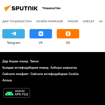
пирӯзӣ
Тоҷикистон
ДАР ТОҶИКИСТОН
ОСИЁИ МАРКАЗӢ
РУСИЯ
СИЁСАТ
ИҚ
Telegram
VK
OK
Дар бораи лоиҳа
Тамос
Қоидаи истифодабарии мавод
Ахбори ширкатҳо
Сиёсати махфият
Сиёсати истифодабарии Cookie
Алоқа