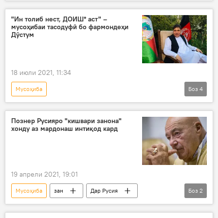
Сиёсат
Украина
Сутуннигор
"Ин толиб нест, ДОИШ* аст" –
мусоҳибаи тасодуфӣ бо фармондеҳи
Дӯстум
18 июли 2021, 11:34
Мусоҳиба
Боз
4
Марзи Тоҷикистону Афғонистон: ҳоло чӣ рух дода истодааст?
Афғонистон
Толибон
Познер Русияро "кишвари занона"
хонду аз мардонаш интиқод кард
Осиёи Марказӣ
19 апрели 2021, 19:01
Мусоҳиба
зан
Дар Русия
Боз
2
Иҷтимоъ
мард