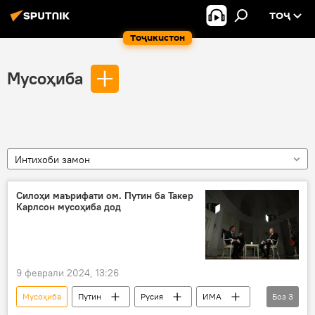
ТОҶ
Тоҷикистон
Мусоҳиба
Интихоби замон
Силоҳи маърифати ом. Путин ба Такер
Карлсон мусоҳиба дод
9 феврали 2024, 13:26
Мусоҳиба
Путин
Русия
ИМА
Боз
3