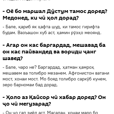
- Оё бо маршал Дӯстум тамос доред?
Медонед, ки чӣ ҳол дорад?
- Бале, қариб як ҳафта шуд, ки тамос гирифта
будам. Вазъашон хуб аст, ҳамин рӯзҳо меоянд.
- Агар он кас баргардад, мешавад ба
он кас пайвандед ва вориди ҷанг
шавед?
- Бале, чаро не? Баргардад, ҳатман ҳамроҳ
мешавем ва толибро мезанем. Афғонистон ватани
мост, хонаи мост. Мо бояд толибро саркӯб кунем,
зеро барномаи бад дорад.
- Ҳоло аз Қайсор чӣ хабар доред? Он
ҷо чӣ мегузарад?
- Он ҷо гап зиёд аст. Масалан, хонаи маро бо