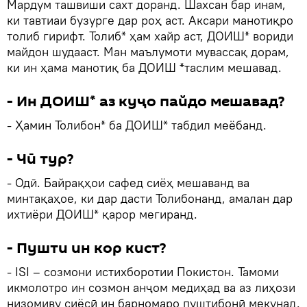
Мардум ташвиши сахт доранд. Шахсан бар инам,
ки тавтиаи бузурге дар роҳ аст. Аксари манотиқро
толиб гирифт. Толиб* ҳам хайр аст, ДОИШ* вориди
майдон шудааст. Ман маълумоти мувассақ дорам,
ки ин ҳама манотиқ ба ДОИШ *таслим мешавад.
- Ин ДОИШ* аз куҷо пайдо мешавад?
- Ҳамин Толибон* ба ДОИШ* табдил меёбанд.
- Чӣ тур?
- Одӣ. Байрақҳои сафед сиёҳ мешаванд ва
минтақаҳое, ки дар дасти Толибонанд, амалан дар
ихтиёри ДОИШ* қарор мегиранд.
- Пушти ин кор кист?
- ISI – созмони истихборотии Покистон. Тамоми
икмолотро ин созмон анҷом медиҳад ва аз лиҳози
низомиву сиёсӣ ин барномаро пуштибонӣ мекунад.