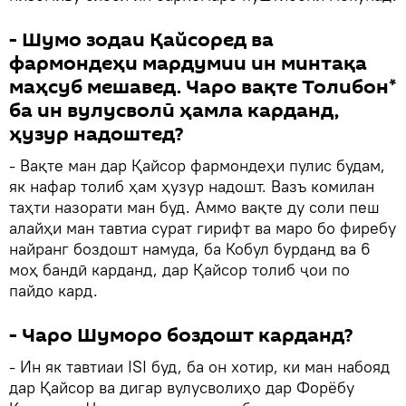
- Шумо зодаи Қайсоред ва
фармондеҳи мардумии ин минтақа
маҳсуб мешавед. Чаро вақте Толибон*
ба ин вулусволӣ ҳамла карданд,
ҳузур надоштед?
- Вақте ман дар Қайсор фармондеҳи пулис будам,
як нафар толиб ҳам ҳузур надошт. Вазъ комилан
таҳти назорати ман буд. Аммо вақте ду соли пеш
алайҳи ман тавтиа сурат гирифт ва маро бо фиребу
найранг боздошт намуда, ба Кобул бурданд ва 6
моҳ бандӣ карданд, дар Қайсор толиб ҷои по
пайдо кард.
- Чаро Шуморо боздошт карданд?
- Ин як тавтиаи ISI буд, ба он хотир, ки ман набояд
дар Қайсор ва дигар вулусволиҳо дар Форёбу