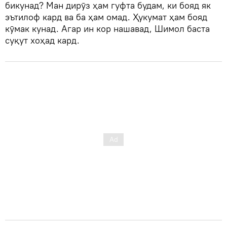
бикунад? Ман дирӯз ҳам гуфта будам, ки бояд як
эътилоф кард ва ба ҳам омад. Ҳукумат ҳам бояд
кӯмак кунад. Агар ин кор нашавад, Шимол баста
суқут хоҳад кард.