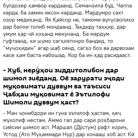
булдозер ҳамвор кардаанд. Семанзила буд. Чаппа
карда, ба замин яксон карданд. Мардумро сахт
озор медиҳанд. Як Қайсор не, тамоми вулусволиҳо
дар балои толиб мондаанд. Таҳдиду таҳқир, дар
умум ҳар чӣ хоҳанд мекунанд. Ба мардум
гуфтаанд, ки шумо сагҳоятонро бандед, то
“муҷоҳидин” агар шаб оянд, сагҳо боз ва дарвозаи
касе ҳам баста набошад. Кор ба ин ҳад расидааст.
- Хуб, нерӯҳои зиддитолибон дар
шимол зиёданд. Оё зарурати эҷоди
муқовимати дуввум ва таъсиси
Ҷабҳаи муқовимат ё Эътилофи
Шимоли дуввум ҳаст?
- Ман ҷонибдори ин гуна эътилоф ҳастам, ҳеҷ
мухолиф нестам. Аммо гап дар сари роҳбарони
сиёсии шимол аст. Маршал (Дӯстум) рафт хориҷ,
Устод (Ато Муҳаммади Нур) дар хонааш хоб аст. Кӣ