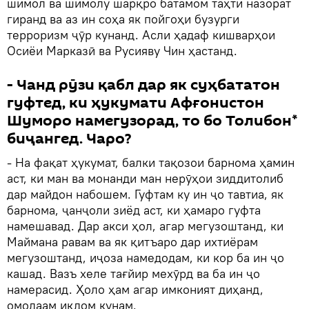
шимол ва шимолу шарқро батамом таҳти назорат
гиранд ва аз ин соҳа як пойгоҳи бузурги
терроризм ҷӯр кунанд. Асли ҳадаф кишварҳои
Осиёи Марказӣ ва Русияву Чин ҳастанд.
- Чанд рӯзи қабл дар як суҳбататон
гуфтед, ки ҳукумати Афғонистон
Шуморо намегузорад, то бо Толибон*
биҷангед. Чаро?
- На фақат ҳукумат, балки тақозои барнома ҳамин
аст, ки ман ва монанди ман нерӯҳои зиддитолиб
дар майдон набошем. Гуфтам ку ин ҷо тавтиа, як
барнома, ҷанҷоли зиёд аст, ки ҳамаро гуфта
намешавад. Дар акси ҳол, агар мегузоштанд, ки
Маймана равам ва як қитъаро дар ихтиёрам
мегузоштанд, иҷоза намедодам, ки кор ба ин ҷо
кашад. Вазъ хеле тағйир мехӯрд ва ба ин ҷо
намерасид. Ҳоло ҳам агар имконият диҳанд,
омодаам иқдом кунам.