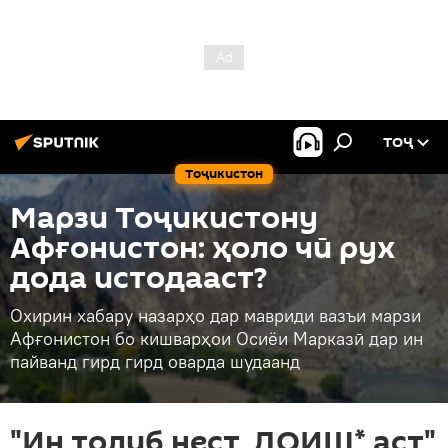
ТОҶ
Тоҷикистон
Марзи Тоҷикистону
Афғонистон: ҳоло чӣ рух
дода истодааст?
Охирин хабару назарҳо дар мавриди вазъи марзи
Афғонистон бо кишварҳои Осиёи Марказӣ дар ин
пайванд гирд гирд оварда шудаанд
"Ин толиб нест, ДОИШ* аст"