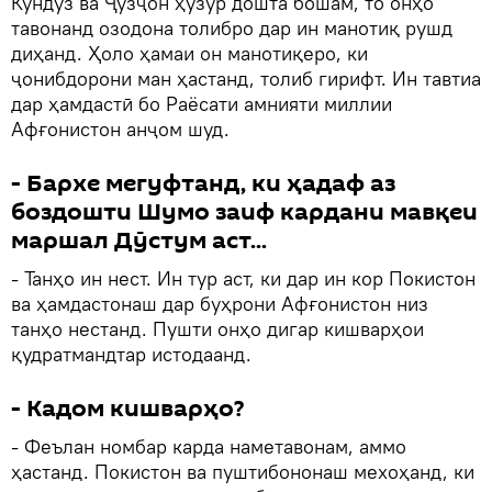
Кундуз ва Ҷузҷон ҳузур дошта бошам, то онҳо
тавонанд озодона толибро дар ин манотиқ рушд
диҳанд. Ҳоло ҳамаи он манотиқеро, ки
ҷонибдорони ман ҳастанд, толиб гирифт. Ин тавтиа
дар ҳамдастӣ бо Раёсати амнияти миллии
Афғонистон анҷом шуд.
- Бархе мегуфтанд, ки ҳадаф аз
боздошти Шумо заиф кардани мавқеи
маршал Дӯстум аст...
- Танҳо ин нест. Ин тур аст, ки дар ин кор Покистон
ва ҳамдастонаш дар буҳрони Афғонистон низ
танҳо нестанд. Пушти онҳо дигар кишварҳои
қудратмандтар истодаанд.
- Кадом кишварҳо?
- Феълан номбар карда наметавонам, аммо
ҳастанд. Покистон ва пуштибононаш мехоҳанд, ки