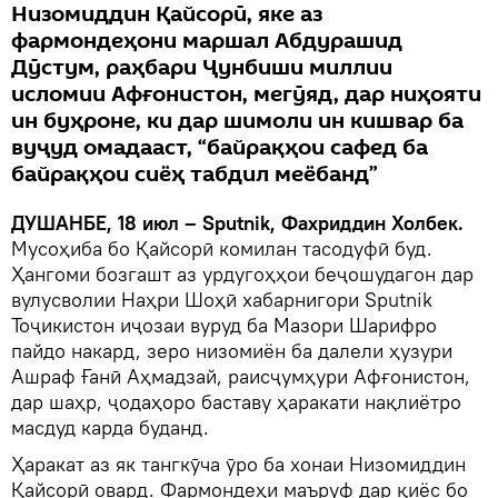
Низомиддин Қайсорӣ, яке аз
фармондеҳони маршал Абдурашид
Дӯстум, раҳбари Ҷунбиши миллии
исломии Афғонистон, мегӯяд, дар ниҳояти
ин буҳроне, ки дар шимоли ин кишвар ба
вуҷуд омадааст, “байрақҳои сафед ба
байрақҳои сиёҳ табдил меёбанд”
ДУШАНБЕ, 18 июл – Sputnik, Фахриддин Холбек.
Мусоҳиба бо Қайсорӣ комилан тасодуфӣ буд.
Ҳангоми бозгашт аз урдугоҳҳои беҷошудагон дар
вулусволии Наҳри Шоҳӣ хабарнигори Sputnik
Тоҷикистон иҷозаи вуруд ба Мазори Шарифро
пайдо накард, зеро низомиён ба далели ҳузури
Ашраф Ғанӣ Аҳмадзай, раисҷумҳури Афғонистон,
дар шаҳр, ҷодаҳоро баставу ҳаракати нақлиётро
масдуд карда буданд.
Ҳаракат аз як тангкӯча ӯро ба хонаи Низомиддин
Қайсорӣ овард. Фармондеҳи маъруф дар қиёс бо