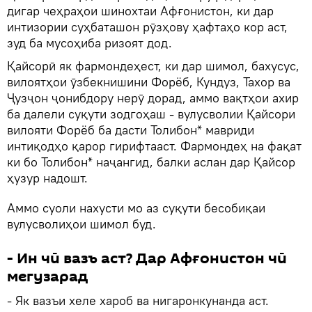
дигар чеҳраҳои шинохтаи Афғонистон, ки дар
интизории суҳбаташон рӯзҳову ҳафтаҳо кор аст,
зуд ба мусоҳиба ризоят дод.
Қайсорӣ як фармондеҳест, ки дар шимол, бахусус,
вилоятҳои ӯзбекнишини Форёб, Кундуз, Тахор ва
Ҷузҷон ҷонибдору нерӯ дорад, аммо вақтҳои ахир
ба далели суқути зодгоҳаш - вулусволии Қайсори
вилояти Форёб ба дасти Толибон* мавриди
интиқодҳо қарор гирифтааст. Фармондеҳ на фақат
ки бо Толибон* наҷангид, балки аслан дар Қайсор
ҳузур надошт.
Аммо суоли нахусти мо аз суқути бесобиқаи
вулусволиҳои шимол буд.
- Ин чӣ вазъ аст? Дар Афғонистон чӣ
мегузарад
- Як вазъи хеле хароб ва нигаронкунанда аст.