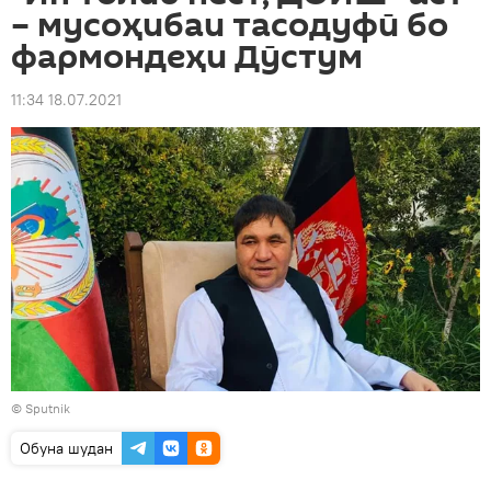
– мусоҳибаи тасодуфӣ бо
фармондеҳи Дӯстум
11:34 18.07.2021
©
Sputnik
Обуна шудан