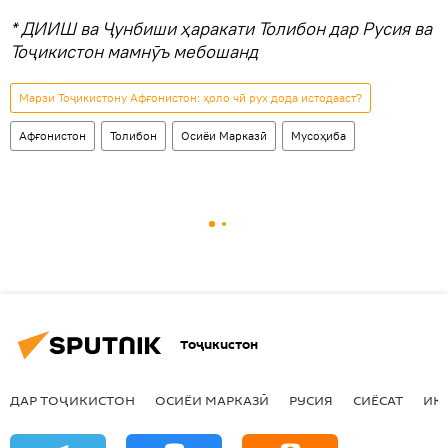
* ДИИШ ва Ҷунбиши ҳаракати Толибон дар Русия ва
Тоҷикистон мамнӯъ мебошанд
Марзи Тоҷикистону Афғонистон: ҳоло чӣ рух дода истодааст?
Афғонистон
Толибон
Осиёи Марказӣ
Мусоҳиба
Тоҷикистон
ДАР ТОҶИКИСТОН
ОСИЁИ МАРКАЗӢ
РУСИЯ
СИЁСАТ
ИҚ