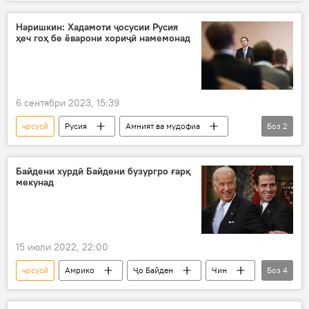
Амалиёти вижаи Русия барои ҳимояи Донбасс: охирин хабарҳо
амалиёти вижа
Украина
ФСБ
Наришкин: Хадамоти ҷосусии Русия
ҳеч гоҳ бе ёварони хориҷӣ намемонад
боздошт
Русия
Видео
6 сентябри 2023, 15:39
ҷосусӣ
Русия
Амният ва мудофиа
Боз
2
Сергей Наришкин
иктишофӣ
Байдени хурдӣ Байдени бузургро ғарқ
мекунад
15 июли 2022, 22:00
ҷосусӣ
Амрико
Ҷо Байден
Чин
Боз
4
фаҳш
фасод
ришва