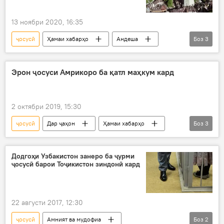
13 ноябри 2020, 16:35
ҷосусӣ
Ҳамаи хабарҳо
Андеша
Боз
3
Эстония
Кремл
Дар Русия
Эрон ҷосуси Амрикоро ба қатл маҳкум кард
2 октябри 2019, 15:30
ҷосусӣ
Дар ҷаҳон
Ҳамаи хабарҳо
Боз
3
Рӯйдод, ҷиноят ва ҳолатҳои фавқулода
Эрон
ҳукми қатл
Додгоҳи Узбакистон занеро ба ҷурми
ҷосусӣ барои Тоҷикистон зиндонӣ кард
22 августи 2017, 12:30
ҷосусӣ
Амният ва мудофиа
Боз
2