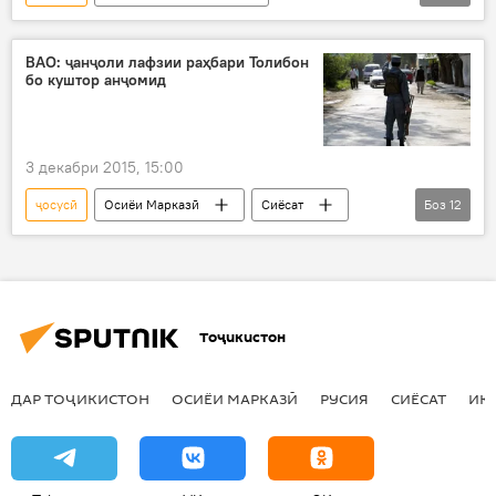
Додгоҳи низомии Узбакистон
зиндон
ВАО: ҷанҷоли лафзии раҳбари Толибон
бо куштор анҷомид
3 декабри 2015, 15:00
ҷосусӣ
Осиёи Марказӣ
Сиёсат
Боз
12
Ҳамаи хабарҳо
Амният ва мудофиа
Афғонистон
Покистон
Мулло Ахтар Мансур
Султон Файзӣ
Тоҷикистон
Абдуррашид Дустум
Толибон
Reuters
захмӣ
шӯро
ДАР ТОҶИКИСТОН
ОСИЁИ МАРКАЗӢ
РУСИЯ
СИЁСАТ
ИҚ
тирпаронӣ