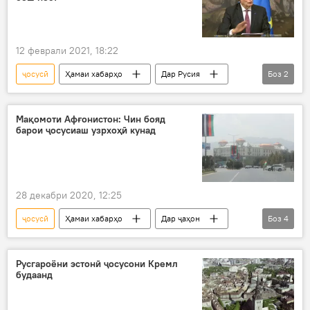
12 феврали 2021, 18:22
ҷосусӣ
Ҳамаи хабарҳо
Дар Русия
Боз
2
Сиёсат
Иттиҳоди Аврупо
Мақомоти Афғонистон: Чин бояд
барои ҷосусиаш узрхоҳӣ кунад
28 декабри 2020, 12:25
ҷосусӣ
Ҳамаи хабарҳо
Дар ҷаҳон
Боз
4
Осиёи Марказӣ
узрхоҳӣ
Афғонистон
Чин
Русгароёни эстонӣ ҷосусони Кремл
будаанд