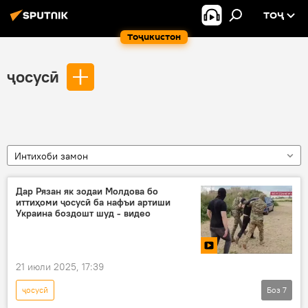
ТОҶ
Тоҷикистон
ҷосусӣ
Интихоби замон
Дар Рязан як зодаи Молдова бо
иттиҳоми ҷосусӣ ба нафъи артиши
Украина боздошт шуд - видео
21 июли 2025, 17:39
ҷосусӣ
Боз
7