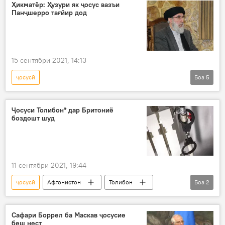
коррупсия
Ҳикматёр: Ҳузури як ҷосус вазъи
Панҷшерро тағйир дод
15 сентябри 2021, 14:13
ҷосусӣ
Боз
5
Марзи Тоҷикистону Афғонистон: ҳоло чӣ рух дода истодааст?
Афғонистон
Толибон
Панҷшер
Ҷосуси Толибон* дар Бритониё
боздошт шуд
Осиёи Марказӣ
11 сентябри 2021, 19:44
ҷосусӣ
Афғонистон
Толибон
Боз
2
боздошт
Бритониё
Сафари Боррел ба Маскав ҷосусие
беш нест