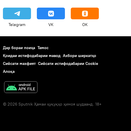
Telegram
VK
OK
Дар бораи лоиҳа
Тамос
Қоидаи истифодабарии мавод
Ахбори ширкатҳо
Сиёсати махфият
Сиёсати истифодабарии Cookie
Алоқа
© 2026 Sputnik Ҳамаи ҳуқуқҳо ҳимоя шудаанд. 18+