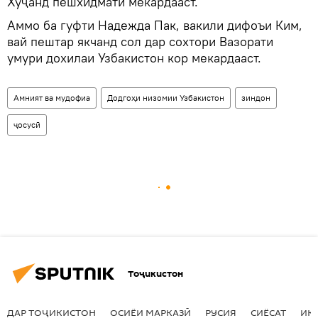
Хуҷанд пешхидматӣ мекардааст.
Аммо ба гуфти Надежда Пак, вакили дифоъи Ким,
вай пештар якчанд сол дар сохтори Вазорати
умури дохилаи Узбакистон кор мекардааст.
Амният ва мудофиа
Додгоҳи низомии Узбакистон
зиндон
ҷосусӣ
Тоҷикистон
ДАР ТОҶИКИСТОН
ОСИЁИ МАРКАЗӢ
РУСИЯ
СИЁСАТ
ИҚ