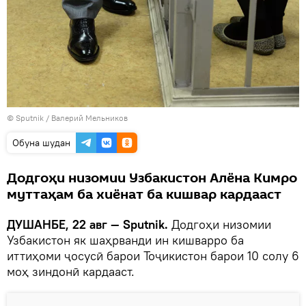
©
Sputnik
/ Валерий Мельников
Обуна шудан
Додгоҳи низомии Узбакистон Алёна Кимро
муттаҳам ба хиёнат ба кишвар кардааст
ДУШАНБЕ, 22 авг — Sputnik.
Додгоҳи низомии
Узбакистон як шаҳрванди ин кишварро ба
иттиҳоми ҷосусӣ барои Тоҷикистон барои 10 солу 6
моҳ зиндонӣ кардааст.