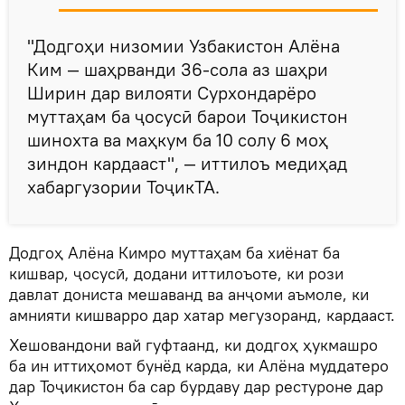
"Додгоҳи низомии Узбакистон Алёна
Ким — шаҳрванди 36-сола аз шаҳри
Ширин дар вилояти Сурхондарёро
муттаҳам ба ҷосусӣ барои Тоҷикистон
шинохта ва маҳкум ба 10 солу 6 моҳ
зиндон кардааст", — иттилоъ медиҳад
хабаргузории ТоҷикТА.
Додгоҳ Алёна Кимро муттаҳам ба хиёнат ба
кишвар, ҷосусӣ, додани иттилоъоте, ки рози
давлат дониста мешаванд ва анҷоми аъмоле, ки
амнияти кишварро дар хатар мегузоранд, кардааст.
Хешовандони вай гуфтаанд, ки додгоҳ ҳукмашро
ба ин иттиҳомот бунёд карда, ки Алёна муддатеро
дар Тоҷикистон ба сар бурдаву дар рестуроне дар