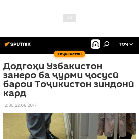
ТОҶ
Тоҷикистон
Додгоҳи Узбакистон
занеро ба ҷурми ҷосусӣ
барои Тоҷикистон зиндонӣ
кард
12:30 22.08.2017