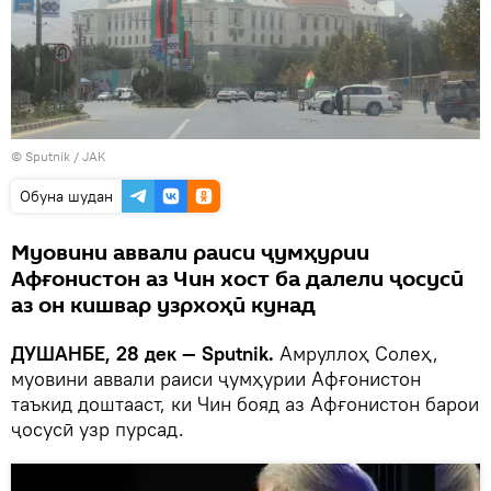
©
Sputnik
/ JAK
Обуна шудан
Муовини аввали раиси ҷумҳурии
Афғонистон аз Чин хост ба далели ҷосусӣ
аз он кишвар узрхоҳӣ кунад
ДУШАНБЕ, 28 дек — Sputnik.
Амруллоҳ Солеҳ,
муовини аввали раиси ҷумҳурии Афғонистон
таъкид доштааст, ки Чин бояд аз Афғонистон барои
ҷосусӣ узр пурсад.