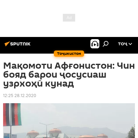
ТОҶ
Тоҷикистон
Мақомоти Афғонистон: Чин
бояд барои ҷосусиаш
узрхоҳӣ кунад
12:25 28.12.2020