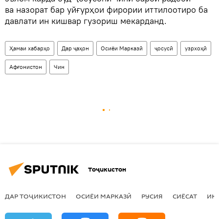
ва назорат бар уйғурҳои фирории иттилоотиро ба
давлати ин кишвар гузориш мекарданд.
Ҳамаи хабарҳо
Дар ҷаҳон
Осиёи Марказӣ
ҷосусӣ
узрхоҳӣ
Афғонистон
Чин
Тоҷикистон
ДАР ТОҶИКИСТОН
ОСИЁИ МАРКАЗӢ
РУСИЯ
СИЁСАТ
ИҚ