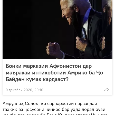
Бонки марказии Афғонистон дар
маъракаи интихоботии Амрико ба Ҷо
Байден кумак кардааст?
9 декабри 2020, 20:10
Амруллоҳ Солеҳ, ки сарпарастии парвандаи
таҳқиқ аз ҷосусони чиниро бар ӯҳда дорад рӯзи