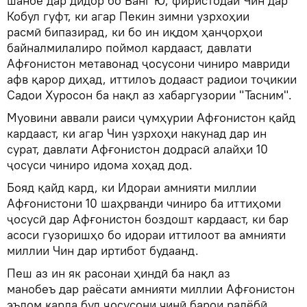
шанбе дар дидор бо Ванг Ю, фиристодаи Чин дар
Кобул гуфт, ки агар Пекин зимни узрхоҳии
расмӣ бипазирад, ки бо ин иқдом ҳанҷорҳои
байналмилалиро поймол кардааст, давлати
Афғонистон метавонад ҷосусони чиниро мавриди
афв қарор диҳад, иттилоъ додааст радиои тоҷикии
Садои Хуросон ба нақл аз хабаргузории "Тасним".
Муовини аввали раиси ҷумҳурии Афғонистон қайд
кардааст, ки агар Чин узрхоҳи накунад дар ин
сурат, давлати Афғонистон додрасӣ алайҳи 10
ҷосуси чиниро идома хоҳад дод.
Бояд қайд кард, ки Идораи амнияти миллии
Афғонистони 10 шаҳрванди чиниро ба иттиҳоми
ҷосусӣ дар Афғонистон боздошт кардааст, ки бар
асоси гузоришҳо бо идораи иттилоот ва амнияти
миллии Чин дар иртибот будаанд.
Пеш аз ин як расонаи ҳиндӣ ба нақл аз
манобеъ дар раёсати амнияти миллии Афғонистон
эълом карда буд ҷосусони чинӣ барои радёбӣ