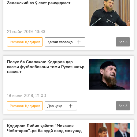
Зеленский аз ӯ сахт ранҷидааст
21 майи 2019, 13:33
Рамазон Қодиров
Ҳамаи хабарҳо
Боз
5
Дар ҷаҳон
Андеша
Украина
Қрим
Дар Русия
Посух ба Слепаков: Қодиров дар
васфи футболбозони тими Русия шеър
навишт
19 июли 2018, 21:00
Рамазон Қодиров
Дар ҷаҳон
Боз
3
Ҳамаи хабарҳо
Дар Русия
Дар Тоҷикистон
Қодиров: Либия ҳайати "Механик
Чеботарев"-ро ба зудӣ озод мекунад