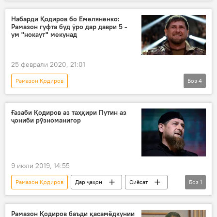
Ҳамаи хабарҳо
Иҷтимоъ
тавсия
Набарди Қодиров бо Емеляненко:
Рамазон гуфта буд ӯро дар даври 5 -
ум "нокаут" мекунад
25 феврали 2020, 21:01
Рамазон Қодиров
Боз
4
Навигариҳои варзиши Тоҷикистон
Ҳамаи хабарҳо
Дар ҷаҳон
рақобат
Ғазаби Қодиров аз таҳқири Путин аз
ҷониби рӯзноманигор
9 июли 2019, 14:55
Рамазон Қодиров
Дар ҷаҳон
Сиёсат
Боз
1
Владимир Путин
Рамазон Қодиров баъди қасамёдкунии