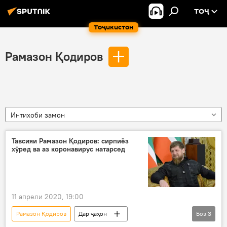
ТОҶ
Тоҷикистон
Рамазон Қодиров
Интихоби замон
Тавсияи Рамазон Қодиров: сирпиёз
хӯред ва аз коронавирус натарсед
11 апрели 2020, 19:00
Рамазон Қодиров
Дар ҷаҳон
Боз
3