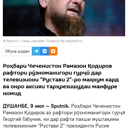
©
Sputnik
/ Саид Царнаев
/
Гузариш ба медиабонк
Обуна шудан
Роҳбари Чеченистон Рамазон Қодиров
рафтори рӯзноманигори гурҷӣ дар
телевизиони "Рустави 2"-ро маҳкум кард
ва онро аксияи тарҳрезишудаи манфуре
номид
ДУШАНБЕ, 9 июл — Sputnik.
Роҳбари Чеченистон
Рамазон Қодиров аз рафтори рӯзноманигори гурҷӣ
Георгий Габуния, ки дар рафти пахши муштақими
телевизионим "Рустави 2" президенти Русия