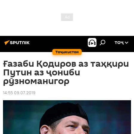
ТОҶ
Тоҷикистон
Ғазаби Қодиров аз таҳқири
Путин аз ҷониби
рӯзноманигор
14:55 09.07.2019