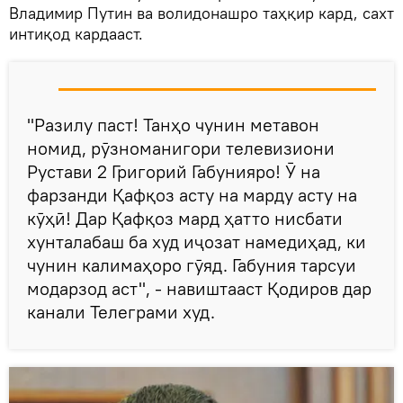
Владимир Путин ва волидонашро таҳқир кард, сахт
интиқод кардааст.
"Разилу паст! Танҳо чунин метавон
номид, рӯзноманигори телевизиони
Рустави 2 Григорий Габунияро! Ӯ на
фарзанди Қафқоз асту на марду асту на
кӯҳӣ! Дар Қафқоз мард ҳатто нисбати
хунталабаш ба худ иҷозат намедиҳад, ки
чунин калимаҳоро гӯяд. Габуния тарсуи
модарзод аст", - навиштааст Қодиров дар
канали Телеграми худ.