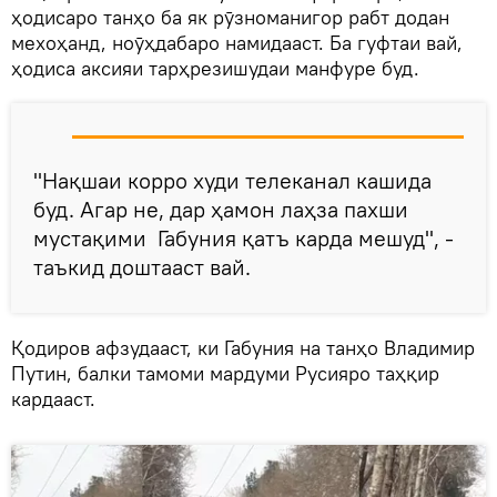
ҳодисаро танҳо ба як рӯзноманигор рабт додан
мехоҳанд, ноӯҳдабаро намидааст. Ба гуфтаи вай,
ҳодиса аксияи тарҳрезишудаи манфуре буд.
"Нақшаи корро худи телеканал кашида
буд. Агар не, дар ҳамон лаҳза пахши
мустақими Габуния қатъ карда мешуд", -
таъкид доштааст вай.
Қодиров афзудааст, ки Габуния на танҳо Владимир
Путин, балки тамоми мардуми Русияро таҳқир
кардааст.