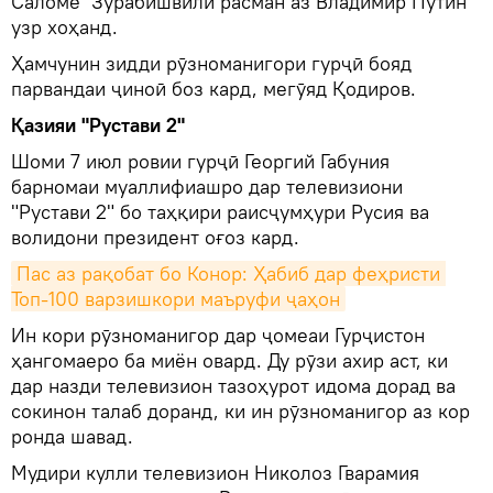
Саломе Зурабишвили расман аз Владимир Путин
узр хоҳанд.
Ҳамчунин зидди рӯзноманигори гурҷӣ бояд
парвандаи ҷиноӣ боз кард, мегӯяд Қодиров.
Қазияи "Рустави 2"
Шоми 7 июл ровии гурҷӣ Георгий Габуния
барномаи муаллифиашро дар телевизиони
"Рустави 2" бо таҳқири раисҷумҳури Русия ва
волидони президент оғоз кард.
Пас аз рақобат бо Конор: Ҳабиб дар феҳристи 
Топ-100 варзишкори маъруфи ҷаҳон
Ин кори рӯзноманигор дар ҷомеаи Гурҷистон
ҳангомаеро ба миён овард. Ду рӯзи ахир аст, ки
дар назди телевизион тазоҳурот идома дорад ва
сокинон талаб доранд, ки ин рӯзноманигор аз кор
ронда шавад.
Мудири кулли телевизион Николоз Гварамия