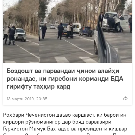
Боздошт ва парвандаи ҷиноӣ алайҳи
ронандае, ки гиребони корманди БДА
гирифту таҳқир кард
13 марти 2019, 20:35
Роҳбари Чеченистон даъво кардааст, ки барои ин
кирдори рӯзноманигор дар бояд сарвазири
Гурҷистон Мамук Бахтадзе ва президенти кишвар