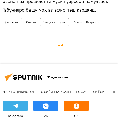
расман аз президенти Русия узрхоҳӣ намудааст.
Габунияро ба ду моҳ аз эфир пеш карданд.
Дар ҷаҳон
Сиёсат
Владимир Путин
Рамазон Қодиров
Тоҷикистон
ДАР ТОҶИКИСТОН
ОСИЁИ МАРКАЗӢ
РУСИЯ
СИЁСАТ
ИҚ
Telegram
VK
OK