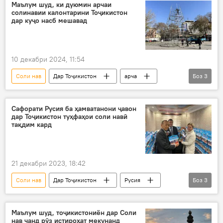
Маълум шуд, ки дуюмин арчаи
солинавии калонтарини Тоҷикистон
дар куҷо насб мешавад
10 декабри 2024, 11:54
Соли нав
Дар Тоҷикистон
арча
Боз
3
арчаи солинавӣ
Суғд
Хуҷанд
Сафорати Русия ба ҳамватанони ҷавон
дар Тоҷикистон туҳфаҳои соли навӣ
тақдим кард
21 декабри 2023, 18:42
Соли нав
Дар Тоҷикистон
Русия
Боз
3
сафорат
туҳфа
тақдим
Маълум шуд, тоҷикистониён дар Соли
нав чанд рӯз истироҳат мекунанд