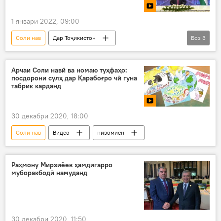
1 январи 2022, 09:00
Соли нав
Дар Тоҷикистон
Боз
3
Эмомалӣ Раҳмон
табрикоти президент
Видео
Арчаи Соли навӣ ва номаю туҳфаҳо:
посдорони сулҳ дар Қарабоғро чӣ гуна
табрик карданд
30 декабри 2020, 18:00
Соли нав
Видео
низомиён
Раҳмону Мирзиёев ҳамдигарро
муборакбодӣ намуданд
30 декабри 2020, 11:50