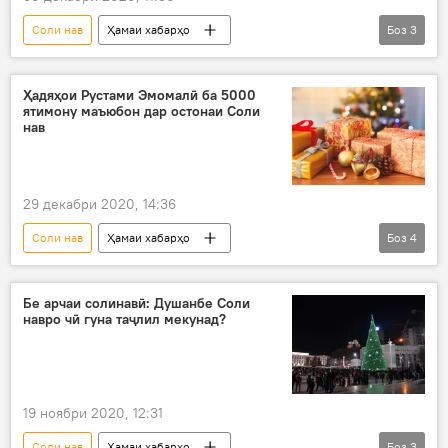
Соли нав
Ҳамаи хабарҳо
Боз
3
Дар Тоҷикистон
Сиёсат
Эмомали Раҳмон
Шавкат Мирзиёев
Ҳадяҳои Рустами Эмомалӣ ба 5000
ятимону маъюбон дар остонаи Соли
нав
29 декабри 2020, 14:36
Соли нав
Ҳамаи хабарҳо
Боз
4
Дар Тоҷикистон
Иҷтимоъ
Рустами Эмомалӣ
ҳадяҳо
Соли нав
Бе арчаи солинавӣ: Душанбе Соли
навро чӣ гуна таҷлил мекунад?
19 ноябри 2020, 12:31
Соли нав
Ҳамаи хабарҳо
Боз
3