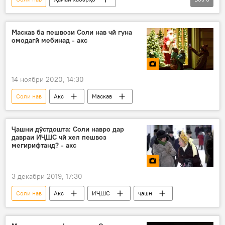
Дар Тоҷикистон
Иҷтимоъ
Душанбе
таҷлил
Маскав ба пешвози Соли нав чӣ гуна
омодагӣ мебинад - акс
14 ноябри 2020, 14:30
Соли нав
Акс
Маскав
Ҷашни дӯстдошта: Соли навро дар
давраи ИҶШС чӣ хел пешвоз
мегирифтанд? - акс
3 декабри 2019, 17:30
Соли нав
Акс
ИҶШС
ҷашн