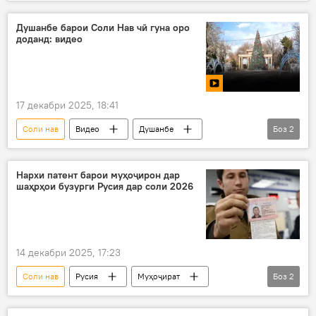
ороиши арча
Иҷтимоъ
Дар Тоҷикистон
Душанбе барои Соли Нав чӣ гуна оро
доданд: видео
17 декабри 2025, 18:41
Соли нав
Видео
Душанбе
Боз
2
Дар Тоҷикистон
ороиши арча
Нархи патент барои муҳоҷирон дар
шаҳрҳои бузурги Русия дар соли 2026
14 декабри 2025, 17:23
Соли нав
Русия
Муҳоҷират
Боз
2
патент
нархи патент