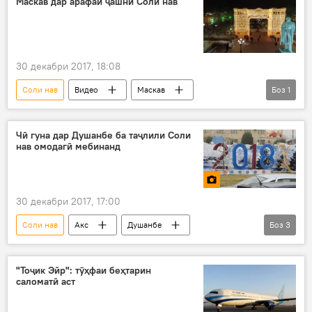
Маскав дар арафаи ҷашни Соли нав
30 декабри 2017, 18:08
Соли нав
Видео
Маскав
Боз
1
ороишот
Дар Русия
Чӣ гуна дар Душанбе ба таҷлили Соли
нав омодагӣ мебинанд
30 декабри 2017, 17:00
Соли нав
Акс
Душанбе
Боз
3
арчаи солинавӣ
ороишоти солинавӣ
Дар Тоҷикистон
"Тоҷик Эйр": тӯҳфаи беҳтарин
саломатӣ аст