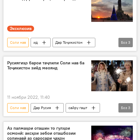
Эксклюзив
Соли нав
ид
Дар Тоҷикистон
Боз
3
ҷашн
таҷлил
Иҷтимоъ
Русиягиҳо барои таҷлили Соли нав ба
Тоҷикистон зиёд меоянд
11 ноябри 2022, 11:40
Соли нав
Дар Русия
сайру гашт
Боз
3
Соли нав
нарх
чипта
Аз палмаҳои оташин то гулҳои
осмонӣ: аксҳои зебои оташбозии
солинавӣ аз саросари ҷаҳон