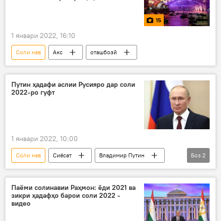
15
1 январи 2022, 16:10
Соли нав
Акс
оташбозӣ
Путин ҳадафи аслии Русияро дар соли
2022-ро гуфт
1 январи 2022, 10:00
Соли нав
Сиёсат
Владимир Путин
Боз
2
ироаи паём
Дар Русия
Паёми солинавии Раҳмон: ёди 2021 ва
зикри ҳадафҳо барои соли 2022 -
видео