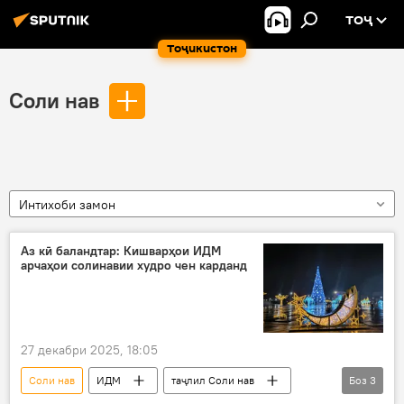
ТОҶ
Тоҷикистон
Соли нав
Интихоби замон
Аз кӣ баландтар: Кишварҳои ИДМ
арчаҳои солинавии худро чен карданд
27 декабри 2025, 18:05
Соли нав
ИДМ
таҷлил Соли нав
Боз
3