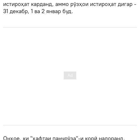
истироҳат карданд, аммо рӯзҳои истироҳат дигар -
31 декабр, 1 ва 2 январ буд.
Онҳое, ки "ҳафтаи панчрӯза"-и корӣ надоранд,