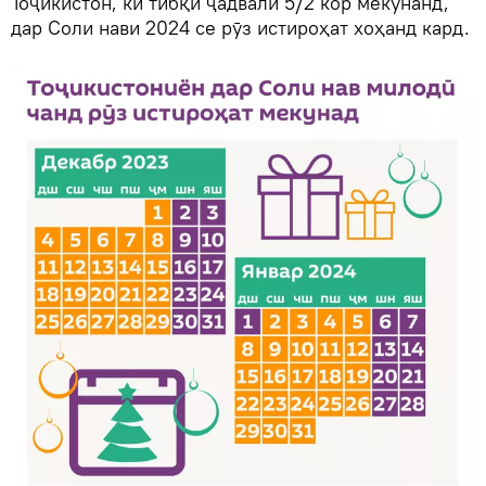
Тоҷикистон, ки тибқи ҷадвали 5/2 кор мекунанд,
дар Соли нави 2024 се рӯз истироҳат хоҳанд кард.