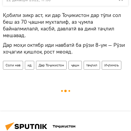
Қобили зикр аст, ки дар Тоҷикистон дар тӯли сол
беш аз 70 ҷашни мухталиф, аз ҷумла
байналмилалӣ, касбӣ, давлатӣ ва динӣ таҷлил
мешавад.
Дар моҳи октябр иди навбатӣ ба рӯзи 8-ум — Рӯзи
хоҷагии қишлоқ рост меояд.
Соли нав
ид
Дар Тоҷикистон
ҷашн
таҷлил
Иҷтимоъ
Тоҷикистон