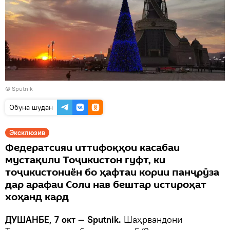
©
Sputnik
Обуна шудан
Эксклюзив
Федератсияи иттифоқҳои касабаи
мустақили Тоҷикистон гуфт, ки
тоҷикистониён бо ҳафтаи кории панҷрӯза
дар арафаи Соли нав бештар истироҳат
хоҳанд кард
ДУШАНБЕ, 7 окт — Sputnik.
Шаҳрвандони