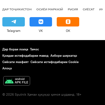
ДАР ТОҶИКИСТОН
ОСИЁИ МАРКАЗӢ
РУСИЯ
СИЁСАТ
ИҚ
Telegram
VK
OK
Дар бораи лоиҳа
Тамос
Қоидаи истифодабарии мавод
Ахбори ширкатҳо
Сиёсати махфият
Сиёсати истифодабарии Cookie
Алоқа
© 2026 Sputnik Ҳамаи ҳуқуқҳо ҳимоя шудаанд. 18+