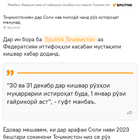
Тоҷикистониён дар Соли нав милодӣ чанд рӯз истироҳат
мекунад
© Sputnik
Дар ин бора ба
Sputnik Тоҷикистон 
аз
Федератсияи иттифоқҳои касабаи мустақили
кишвар хабар доданд.
"30 ва 31 декабр дар кишвар рӯзҳои
муқаррарии истироҳат буда, 1 январ рӯзи
ғайрикорӣ аст", - гуфт манбаъ.
Ёдовар мешавем, ки дар арафаи Соли нави 2023
бештари сокинони Тоҷикистон низ се рӯз