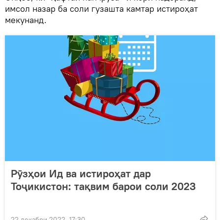
имсол назар ба соли гузашта камтар истироҳат
мекунанд.
Рӯзҳои Ид ва истироҳат дар
Тоҷикистон: тақвим барои соли 2023
22 декабри 2022, 17:30