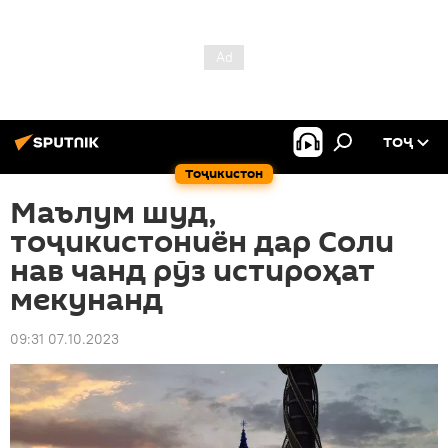
ТОҶ
Тоҷикистон
Маълум шуд,
тоҷикистониён дар Соли
нав чанд рӯз истироҳат
мекунанд
09:31 07.10.2023