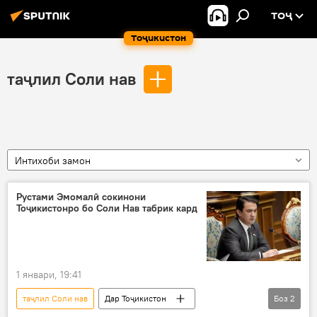
ТОҶ
Тоҷикистон
таҷлил Соли нав
Интихоби замон
Рустами Эмомалӣ сокинони
Тоҷикистонро бо Соли Нав табрик кард
1 январи, 19:41
таҷлил Соли нав
Дар Тоҷикистон
Боз
2