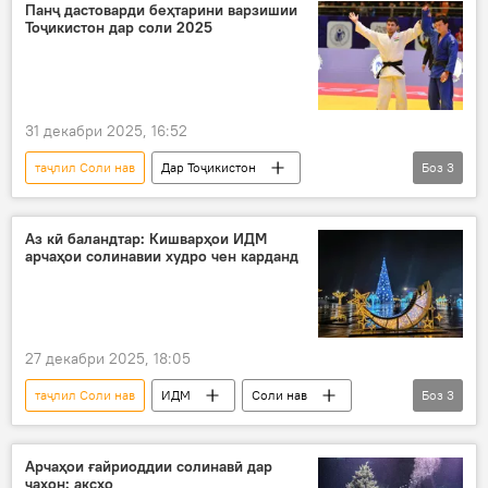
Раисҷумҳур
Дар Тоҷикистон
Панҷ дастоварди беҳтарини варзишии
Тоҷикистон дар соли 2025
31 декабри 2025, 16:52
таҷлил Соли нав
Дар Тоҷикистон
Боз
3
Навигариҳои варзиши Тоҷикистон
варзишгарони тоҷик
дастовард
Аз кӣ баландтар: Кишварҳои ИДМ
арчаҳои солинавии худро чен карданд
27 декабри 2025, 18:05
таҷлил Соли нав
ИДМ
Соли нав
Боз
3
ороиши арча
Иҷтимоъ
Дар Тоҷикистон
Арчаҳои ғайриоддии солинавӣ дар
ҷаҳон: аксҳо