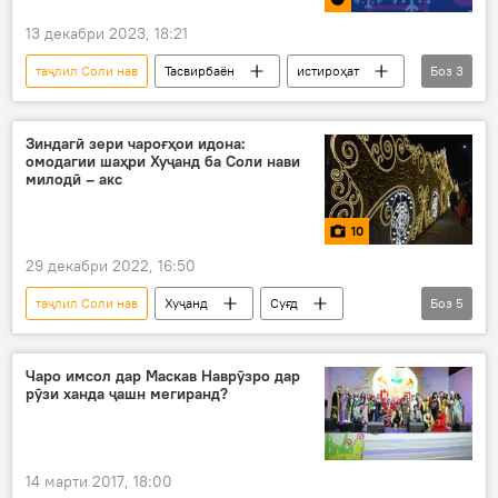
13 декабри 2023, 18:21
таҷлил Соли нав
Тасвирбаён
истироҳат
Боз
3
Соли нав
таҷлил
шаҳрванд
Зиндагӣ зери чароғҳои идона:
омодагии шаҳри Хуҷанд ба Соли нави
милодӣ – акс
10
29 декабри 2022, 16:50
таҷлил Соли нав
Хуҷанд
Суғд
Боз
5
Соли нав
таҷлил
Акс
ороста
арча
Чаро имсол дар Маскав Наврӯзро дар
рӯзи ханда ҷашн мегиранд?
14 марти 2017, 18:00