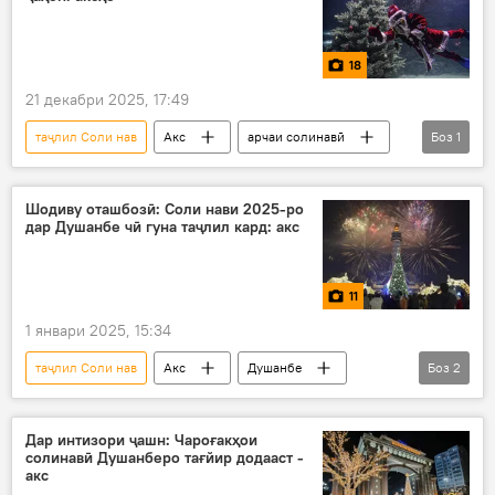
18
21 декабри 2025, 17:49
таҷлил Соли нав
Акс
арчаи солинавӣ
Боз
1
Дар ҷаҳон
Шодиву оташбозӣ: Соли нави 2025-ро
дар Душанбе чӣ гуна таҷлил кард: акс
11
1 январи 2025, 15:34
таҷлил Соли нав
Акс
Душанбе
Боз
2
оташбозӣ
Соли нав
Дар интизори ҷашн: Чароғакҳои
солинавӣ Душанберо тағйир додааст -
акс