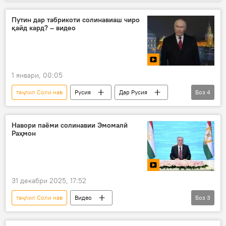
Рустами Эмомалӣ
Соли нав
Путин дар табрикоти солинавиаш чиро
қайд кард? – видео
1 январи, 00:05
таҷлил Соли нав
Русия
Дар Русия
Боз
4
Владимир Путин
Соли нав
ироаи паём
паёми табрикотӣ
Навори паёми солинавии Эмомалӣ
Раҳмон
31 декабри 2025, 17:52
таҷлил Соли нав
Видео
Боз
3
Эмомалӣ Раҳмон
табрикот