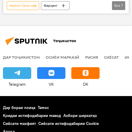
таҷлил Соли нав
Фарҳанг
Боз
7
Осиёи Марказӣ
Дар ҷаҳон
Ҳамаи хабарҳо
Маскав
Хуршеда Ҳамроқулова
Наврӯз
Тоҷикистон
рӯзи ханда
Дар Русия
ДАР ТОҶИКИСТОН
ОСИЁИ МАРКАЗӢ
РУСИЯ
СИЁСАТ
ИҚ
Telegram
VK
OK
Дар бораи лоиҳа
Тамос
Қоидаи истифодабарии мавод
Ахбори ширкатҳо
Сиёсати махфият
Сиёсати истифодабарии Cookie
Алоқа