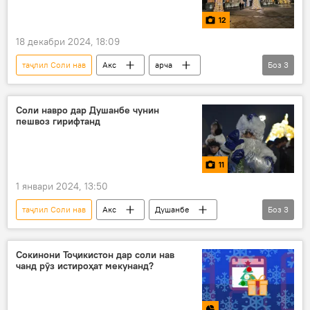
12
18 декабри 2024, 18:09
таҷлил Соли нав
Акс
арча
Боз
3
арчаи солинавӣ
Душанбе
Соли нав
Соли навро дар Душанбе чунин
пешвоз гирифтанд
11
1 январи 2024, 13:50
таҷлил Соли нав
Акс
Душанбе
Боз
3
Соли нав
пойтахт
оташбозӣ
Сокинони Тоҷикистон дар соли нав
чанд рӯз истироҳат мекунанд?