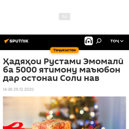
ТОҶ
Тоҷикистон
Ҳадяҳои Рустами Эмомалӣ
ба 5000 ятимону маъюбон
дар остонаи Соли нав
14:36 29.12.2020