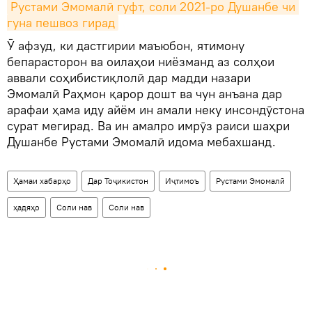
Рустами Эмомалӣ гуфт, соли 2021-ро Душанбе чи 
гуна пешвоз гирад
Ӯ афзуд, ки дастгирии маъюбон, ятимону
бепарасторон ва оилаҳои ниёзманд аз солҳои
аввали соҳибистиқлолӣ дар мадди назари
Эмомалӣ Раҳмон қарор дошт ва чун анъана дар
арафаи ҳама иду айём ин амали неку инсондӯстона
сурат мегирад. Ва ин амалро имрӯз раиси шаҳри
Душанбе Рустами Эмомалӣ идома мебахшанд.
Ҳамаи хабарҳо
Дар Тоҷикистон
Иҷтимоъ
Рустами Эмомалӣ
ҳадяҳо
Соли нав
Соли нав