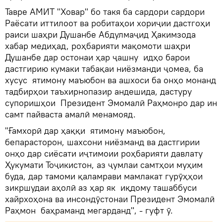
Тавре АМИТ "Ховар" бо такя ба сардори сардори
Раёсати иттилоот ва робитаҳои хориҷии дастгоҳи
раиси шаҳри Душанбе Абдулмаҷид Ҳакимзода
хабар медиҳад, роҳбарияти мақомоти шаҳри
Душанбе дар остонаи ҳар ҷашну идҳо барои
дастгирию кумаки табақаи ниёзманди ҷомеа, ба
хусус ятимону маъюбон ва ашхоси ба онҳо монанд
тадбирҳои таъхирнопазир андешида, дастуру
супоришҳои Президент Эмомалӣ Раҳмонро дар ин
самт пайваста амалӣ менамояд.
"Ғамхорӣ дар ҳаққи ятимону маъюбон,
бепарасторон, шахсони ниёзманд ва дастгирии
онҳо дар сиёсати иҷтимоии роҳбарияти давлату
Ҳукумати Тоҷикистон, аз ҷумлаи самтҳои муҳим
буда, дар тамоми қаламрави мамлакат гурӯҳҳои
зикршудаи аҳолӣ аз ҳар як иқдому ташаббуси
хайрхоҳона ва инсондӯстонаи Президент Эмомалӣ
Раҳмон баҳраманд мегарданд", - гуфт ӯ.