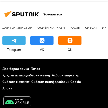
Тоҷикистон
ДАР ТОҶИКИСТОН
ОСИЁИ МАРКАЗӢ
РУСИЯ
СИЁСАТ
ИҚ
Telegram
VK
OK
Дар бораи лоиҳа
Тамос
Қоидаи истифодабарии мавод
Ахбори ширкатҳо
Сиёсати махфият
Сиёсати истифодабарии Cookie
Алоқа