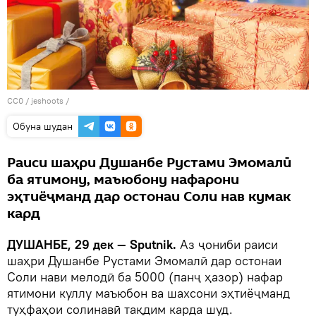
CC0
/
jeshoots
/
Обуна шудан
Раиси шаҳри Душанбе Рустами Эмомалӣ
ба ятимону, маъюбону нафарони
эҳтиёҷманд дар остонаи Соли нав кумак
кард
ДУШАНБЕ, 29 дек — Sputnik.
Аз ҷониби раиси
шаҳри Душанбе Рустами Эмомалӣ дар остонаи
Соли нави мелодӣ ба 5000 (панҷ ҳазор) нафар
ятимони куллу маъюбон ва шахсони эҳтиёҷманд
туҳфаҳои солинавӣ тақдим карда шуд.