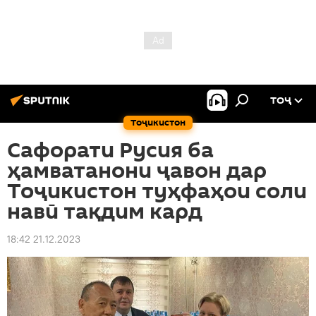
ТОҶ
Тоҷикистон
Сафорати Русия ба
ҳамватанони ҷавон дар
Тоҷикистон туҳфаҳои соли
навӣ тақдим кард
18:42 21.12.2023