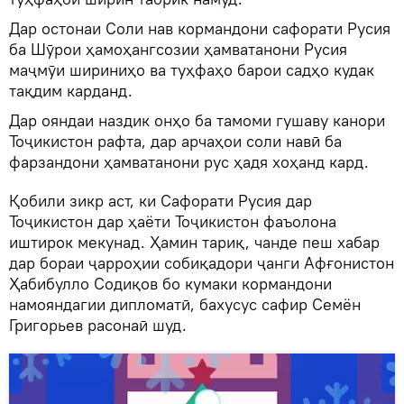
Дар остонаи Соли нав кормандони сафорати Русия
ба Шӯрои ҳамоҳангсозии ҳамватанони Русия
маҷмӯи шириниҳо ва туҳфаҳо барои садҳо кудак
тақдим карданд.
Дар ояндаи наздик онҳо ба тамоми гушаву канори
Тоҷикистон рафта, дар арчаҳои соли навӣ ба
фарзандони ҳамватанони рус ҳадя хоҳанд кард.
Қобили зикр аст, ки Сафорати Русия дар
Тоҷикистон дар ҳаёти Тоҷикистон фаъолона
иштирок мекунад. Ҳамин тариқ, чанде пеш хабар
дар бораи ҷарроҳии собиқадори ҷанги Афғонистон
Ҳабибулло Содиқов бо кумаки кормандони
намояндагии дипломатӣ, бахусус сафир Семён
Григорьев расонаӣ шуд.