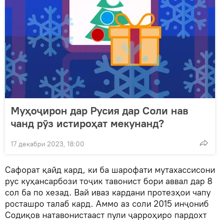
Муҳоҷирон дар Русия дар Соли нав
чанд рӯз истироҳат мекунанд?
17 декабри 2023, 18:00
Сафорат қайд кард, ки ба шарофати мутахассисони
рус куҳансарбози тоҷик тавонист бори аввал дар 8
сол ба по хезад. Вай иваз кардани протезҳои чапу
росташро талаб кард. Аммо аз соли 2015 инҷониб
Содиқов натавонистааст пули ҷарроҳиро пардохт