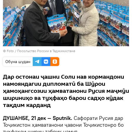
© Foto / Посольство России в Таджикистане
Обуна шудан
Дар остонаи ҷашни Соли нав кормандони
намояндагии дипломатӣ ба Шӯрои
ҳамоҳангсозии ҳамватанони Русия маҷмӯи
шириниҳо ва туҳфаҳо барои садҳо кӯдак
тақдим карданд
ДУШАНБЕ, 21 дек — Sputnik.
Сафорати Русия дар
Тоҷикистон ҳамватанони ҷавони Тоҷикистонро бо
туҳфаҳои ширин табрик намуд.