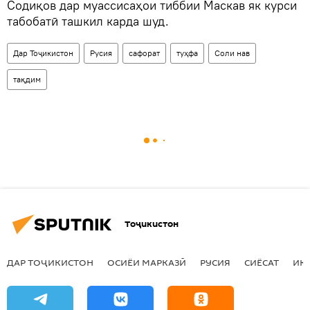
Содиқов дар муассисаҳои тиббии Маскав як курси
табобатӣ ташкил карда шуд.
Дар Тоҷикистон
Русия
сафорат
туҳфа
Соли нав
тақдим
Тоҷикистон
ДАР ТОҶИКИСТОН
ОСИЁИ МАРКАЗӢ
РУСИЯ
СИЁСАТ
ИҚ