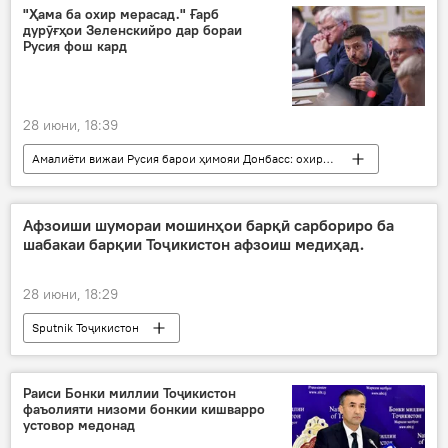
"Ҳама ба охир мерасад." Ғарб
дурӯғҳои Зеленскийро дар бораи
Русия фош кард
28 июни, 18:39
Амалиёти вижаи Русия барои ҳимояи Донбасс: охирин хабарҳо
Украина
амалиёти вижа
ИМА
Владимир Зеленский
музокирот
Афзоиши шумораи мошинҳои барқӣ сарбориро ба
шабакаи барқии Тоҷикистон афзоиш медиҳад.
Русия
28 июни, 18:29
Sputnik Тоҷикистон
Раиси Бонки миллии Тоҷикистон
фаъолияти низоми бонкии кишварро
устовор медонад