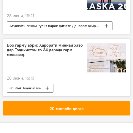
28 июни, 16:21
Амалиёти вижаи Русия барои ҳимояи Донбасс: охирин хабарҳо
Украина
амалиёти вижа
Доналд Трамп
ИМА
Сиёсат
Боз гарму абрӣ: Ҳарорати миёнаи ҳаво
дар Тоҷикистон то 34 дараҷа гарм
Русия
музокирот
мешавад.
28 июни, 16:19
Sputnik Тоҷикистон
20 матлаби дигар