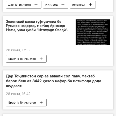
Дар Тоҷикистон
Иқтисод
истеҳсол
Саноат
Зеленский қасди гуфтушунид бо
Русияро надорад, мегӯяд Армандо
Мема, узви ҳизби "Иттиҳоди Озодӣ".
28 июни, 17:18
Sputnik Тоҷикистон
Дар Тоҷикистон сар аз аввали сол панҷ мактаб
барои беш аз 8442 ҳазор нафар ба истифода дода
шудааст.
28 июни, 16:42
Sputnik Тоҷикистон