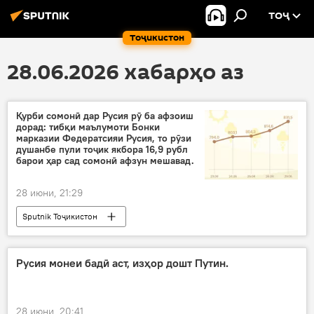
ТОҶ
Тоҷикистон
28.06.2026 хабарҳо аз
Қурби сомонӣ дар Русия рӯ ба афзоиш
дорад: тибқи маълумоти Бонки
марказии Федератсияи Русия, то рӯзи
душанбе пули тоҷик якбора 16,9 рубл
барои ҳар сад сомонӣ афзун мешавад.
28 июни, 21:29
Sputnik Тоҷикистон
Русия монеи бадӣ аст, изҳор дошт Путин.
28 июни, 20:41