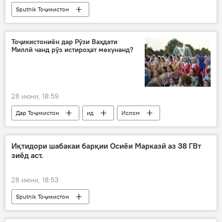
Sputnik Тоҷикистон
Тоҷикистониён дар Рӯзи Ваҳдати
Миллӣ чанд рӯз истироҳат мекунанд?
28 июни, 18:59
Дар Тоҷикистон
ид
Ислом
Дин ва оин
Иқтидори шабакаи барқии Осиёи Марказӣ аз 38 ГВт
зиёд аст.
28 июни, 18:53
Sputnik Тоҷикистон