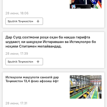
28 июни, 18:06
Sputnik Тоҷикистон
Дар Суғд сохтмони роҳи оҳан ба нақша гирифта
шудааст, ки шаҳрҳои Истаравшан ва Истиқлолро бо
ноҳияи Спитамен мепайвандад.
28 июни, 17:39
Sputnik Тоҷикистон
Истеҳсоли маҳсулоти саноатӣ дар
Тоҷикистон 13,4 фоиз афзоиш ёфт
28 июни, 17:31