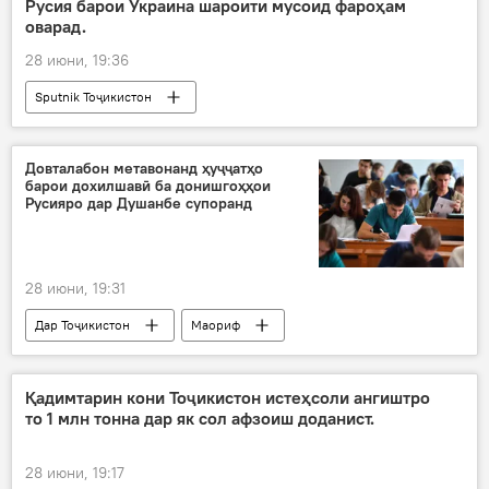
Русия барои Украина шароити мусоид фароҳам
оварад.
28 июни, 19:36
Sputnik Тоҷикистон
Довталабон метавонанд ҳуҷҷатҳо
барои дохилшавӣ ба донишгоҳҳои
Русияро дар Душанбе супоранд
28 июни, 19:31
Дар Тоҷикистон
Маориф
довталабон
Русия
дохилшавӣ
имтиҳоноти дохилшавӣ
Қадимтарин кони Тоҷикистон истеҳсоли ангиштро
то 1 млн тонна дар як сол афзоиш доданист.
28 июни, 19:17