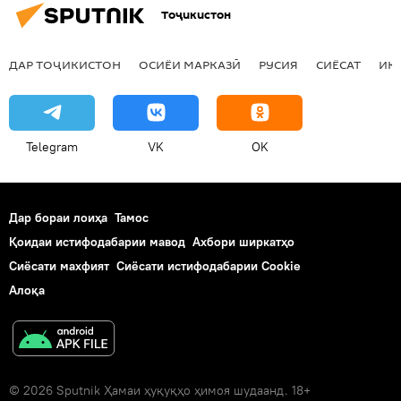
Тоҷикистон
ДАР ТОҶИКИСТОН
ОСИЁИ МАРКАЗӢ
РУСИЯ
СИЁСАТ
ИҚ
Telegram
VK
OK
Дар бораи лоиҳа
Тамос
Қоидаи истифодабарии мавод
Ахбори ширкатҳо
Сиёсати махфият
Сиёсати истифодабарии Cookie
Алоқа
© 2026 Sputnik Ҳамаи ҳуқуқҳо ҳимоя шудаанд. 18+