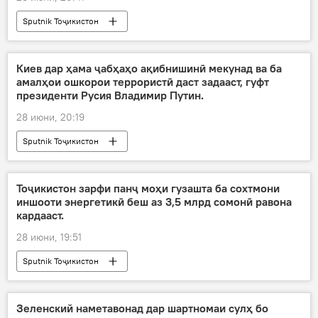
Sputnik Тоҷикистон
Киев дар ҳама ҷабҳаҳо ақибнишинӣ мекунад ва ба
амалҳои ошкорои террористӣ даст задааст, гуфт
президенти Русия Владимир Путин.
28 июни, 20:19
Sputnik Тоҷикистон
Тоҷикистон зарфи панҷ моҳи гузашта ба сохтмони
иншооти энергетикӣ беш аз 3,5 млрд сомонӣ равона
кардааст.
28 июни, 19:51
Sputnik Тоҷикистон
Зеленский наметавонад дар шартномаи сулҳ бо