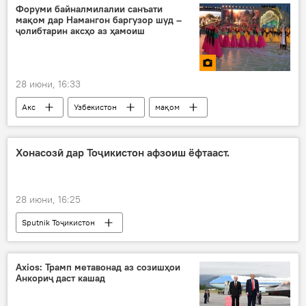
Форуми байналмилалии санъати
мақом дар Намангон баргузор шуд –
ҷолибтарин аксҳо аз ҳамоиш
28 июни, 16:33
Акс
Узбекистон
мақом
Фарҳанг
Осиёи Марказӣ
Хонасозӣ дар Тоҷикистон афзоиш ёфтааст.
28 июни, 16:25
Sputnik Тоҷикистон
Axios: Трамп метавонад аз созишҳои
Анкориҷ даст кашад