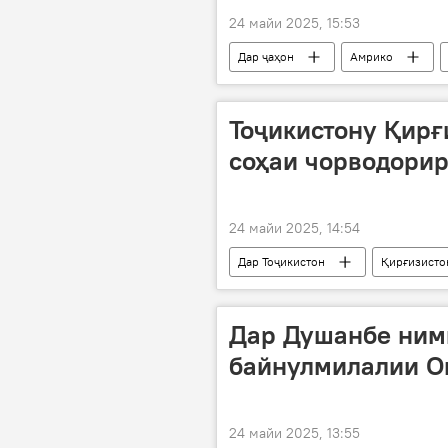
24 майи 2025, 15:53
Дар ҷаҳон
Амрико
Тоҷикистону Қирғ
соҳаи чорводори
24 майи 2025, 14:54
Дар Тоҷикистон
Қирғизисто
Дар Душанбе ни
байнулмилалии On
24 майи 2025, 13:55