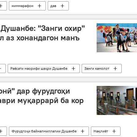
ниммарафон
дав
Душанбе: "Занги охир"
л аз хонандагон манъ
Раёсати маорифи шаҳри Душанбе
Занги камолот
онӣ" дар фурудгоҳи
аври муқаррарӣ ба кор
Фурудгоҳи байналмиллалии Душанбе
Нақлиёт