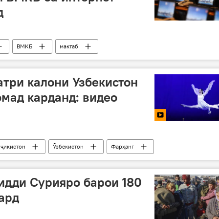
д
ВМКБ
мактаб
три калони Узбекистон
мад карданд: видео
оҷикистон
Ӯзбекистон
Фарҳанг
идди Сурияро барои 180
ард