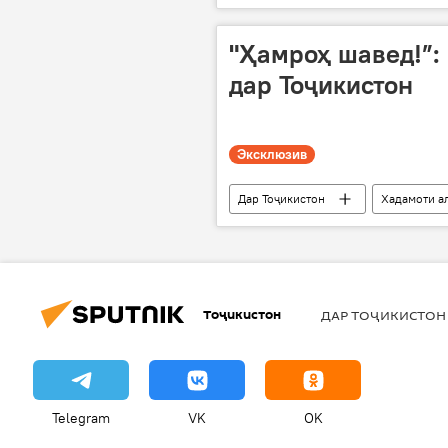
"Ҳамроҳ шавед!”:
дар Тоҷикистон
Эксклюзив
Дар Тоҷикистон
Хадамоти а
Тоҷикистон
ДАР ТОҶИКИСТОН
Telegram
VK
OK