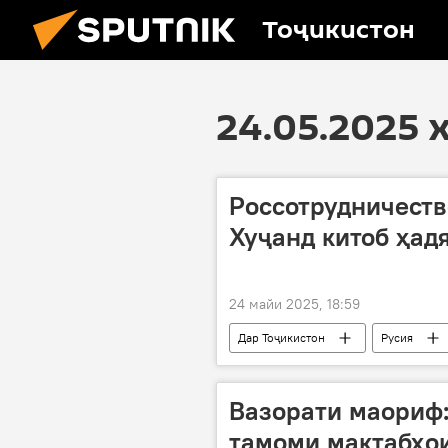
Тоҷикистон
24.05.2025 
Россотрудничеств
Хуҷанд китоб ҳад
24 майи 2025, 18:59
Дар Тоҷикистон
Русия
Вазорати маориф:
тамоми мактабҳо