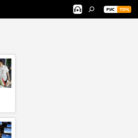
РУС
ТОҶ