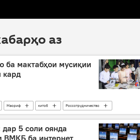
хабарҳо аз
о ба мактабҳои мусиқии
я кард
Маориф
китоб
Россотрудничество
 дар 5 соли оянда
и ВМКБ ба интернет