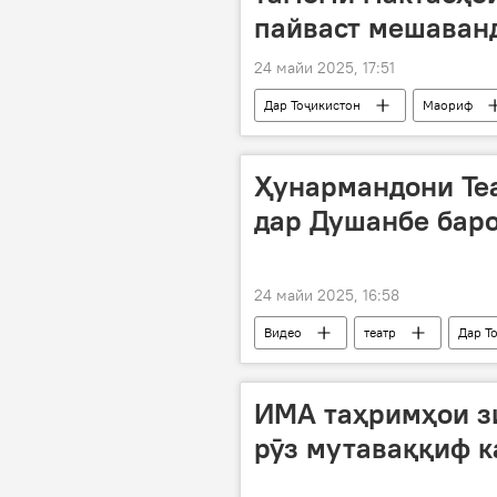
пайваст мешаван
24 майи 2025, 17:51
Дар Тоҷикистон
Маориф
Ҳунармандони Теа
дар Душанбе баро
24 майи 2025, 16:58
Видео
театр
Дар Т
ИМА таҳримҳои з
рӯз мутаваққиф к