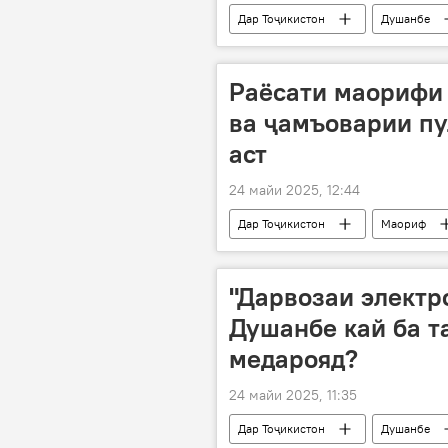
Дар Тоҷикистон
Душанбе
Навигариҳои варзиши Тоҷикистон
Раёсати маорифи 
ва ҷамъоварии пу
аст
24 майи 2025, 12:44
Дар Тоҷикистон
Маориф
"Дарвозаи электр
Душанбе кай ба т
медарояд?
24 майи 2025, 11:35
Дар Тоҷикистон
Душанбе