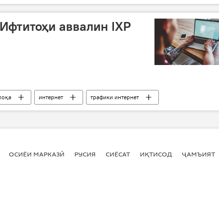
 Ифтитоҳи аввалин IXP
лоқа
интернет
трафики интернет
ОСИЁИ МАРКАЗӢ
РУСИЯ
СИЁСАТ
ИҚТИСОД
ҶАМЪИЯТ