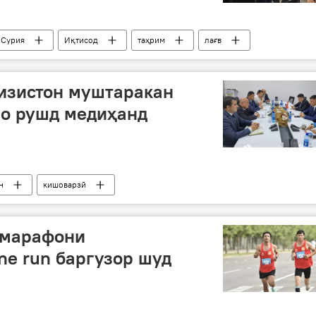
Сурия
Иқтисод
таҳрим
лағв
изистон муштаракан
ро рушд медиҳанд
н
кишоварзӣ
ммарафони
e run баргузор шуд