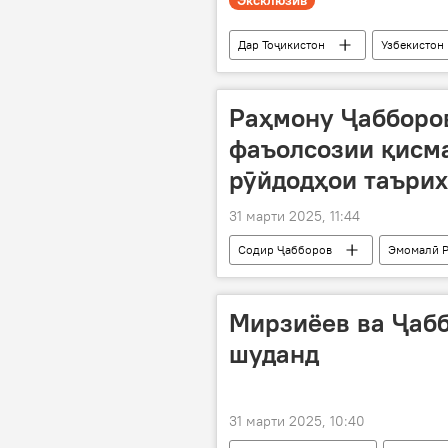
Эксклюзив
Дар Тоҷикистон
Узбекистон
Шавкат Мирзиёев
Содир Ҷа
Нишасти сарони се кишвар дар Хуҷан
Раҳмону Ҷабборо
фаъолсозии қисма
рӯйдодҳои таърих
31 марти 2025, 11:44
Содир Ҷабборов
Эмомалӣ 
Нишасти сарони се кишвар дар Хуҷан
Мирзиёев ва Ҷаб
шуданд
31 марти 2025, 10:40