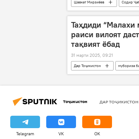
Шавкат Мирзиёев
Содир Ҷа
Иди Наврӯз
Нишасти сарони
Таҳдиди “Малахи 
раиси вилоят дас
тақвият ёбад
31 марти 2025, 09:21
Дар Тоҷикистон
мубориза б
Давлаталӣ Саид
Тоҷикистон
ДАР ТОҶИКИСТОН
Telegram
VK
OK