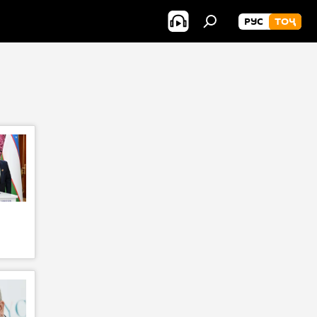
РУС
ТОҶ