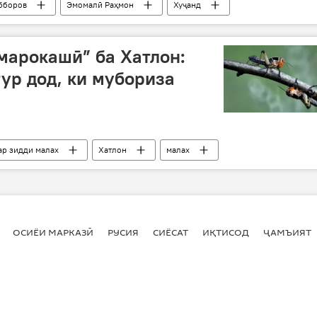
бборов
Эмомалӣ Раҳмон
Хуҷанд
 се кишвар дар Хуҷанд
марокашӣ” ба Хатлон:
тур дод, ки мубориза
ар зидди малах
Хатлон
малах
ОСИЁИ МАРКАЗӢ
РУСИЯ
СИЁСАТ
ИҚТИСОД
ҶАМЪИЯТ