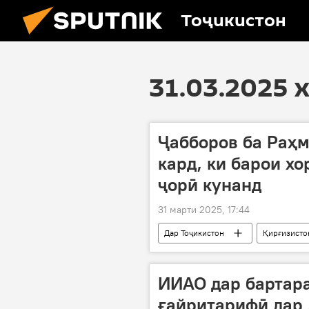
Тоҷикистон
31.03.2025 
Ҷабборов ба Раҳ
кард, ки барои х
ҷорӣ кунанд
31 марти 2025, 17:44
Дар Тоҷикистон
Қирғизисто
Нишасти сарони се кишвар дар Хуҷан
ИИАО дар бартар
ғайритарифӣ дар 