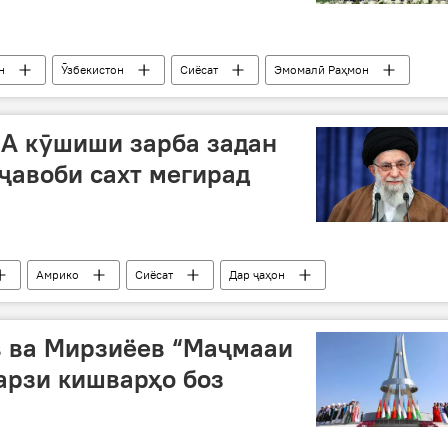
н
Ӯзбекистон
Сиёсат
Эмомалӣ Раҳмон
бборов
Нишасти сарони се кишвар дар Хуҷанд
МА кӯшиши зарба задан
 ҷавоби сахт мегирад
Амрико
Сиёсат
Дар ҷаҳон
в ва Мирзиёев “Маҷмааи
марзи кишварҳо боз