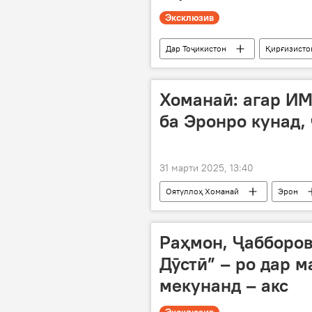
Эксклюзив
Дар Тоҷикистон
Қирғизисто
Шавкат Мирзиёев
Содир Ҷа
Хоманаӣ: агар И
ба Эронро кунад,
31 марти 2025, 13:40
Оятуллоҳ Хоманаӣ
Эрон
Раҳмон, Ҷабборо
Дӯстӣ” – ро дар 
мекунанд – акс