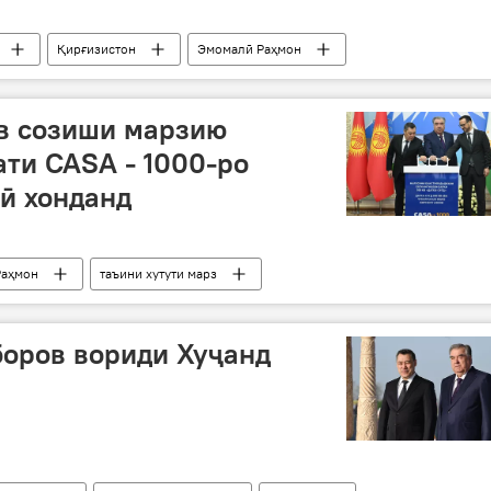
Қирғизистон
Эмомалӣ Раҳмон
бборов
Сиёсат
д
в созиши марзию
ти CASA - 1000-ро
ӣ хонданд
Раҳмон
таъини хутути марз
д
боров вориди Хуҷанд