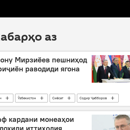
хабарҳо аз
мону Мирзиёев пешниҳод
ориҷиён раводиди ягона
н
Ӯзбекистон
Сиёсат
Содир Ҷабборов
д
аф кардани монеаҳои
дохили иттиҳодия