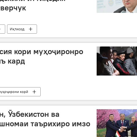
Оверчук
Иқтисод
усия кори муҳоҷиронро
нъ кард
муҳоҷирони корӣ
н, Ӯзбекистон ва
ишномаи таърихиро имзо