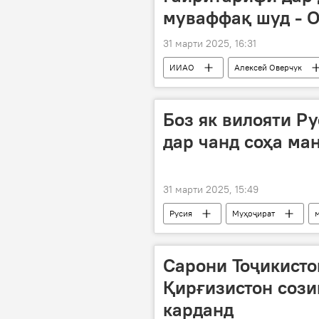
муваффақ шуд - 
31 марти 2025, 16:31
ИИАО
Алексей Оверчук
Боз як вилояти Р
дар чанд соҳа ма
31 марти 2025, 15:49
Русия
Муҳоҷират
Сарони Тоҷикисто
Қирғизистон соз
карданд