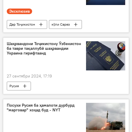
Эксклюзив
Дар Тоҷикистон
кӯли Сарез
Шаҳрвандони Тоҷикистону Ӯзбекистон
ба таври тақаллубӣ шаҳрвандии
Украина гирифтаанд
27 сентябри 2024, 17:19
Русия
Рӯйдод, ҷиноят ва ҳолатҳои фавқулода
Дар Тоҷикистон
Украина
Посухи Русия ба ҳамалоти дурбурд
"марговар" хоҳад буд - NYT