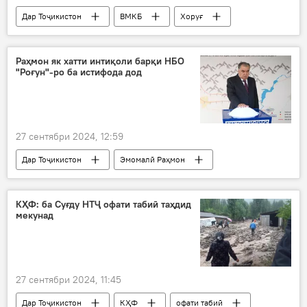
Дар Тоҷикистон
ВМКБ
Хоруғ
Нақлиёт
ҳавопаймо
Раҳмон як хатти интиқоли барқи НБО
"Роғун"-ро ба истифода дод
27 сентябри 2024, 12:59
Дар Тоҷикистон
Эмомалӣ Раҳмон
НБО "Роғун"
Энергетика
КҲФ: ба Суғду НТҶ офати табиӣ таҳдид
мекунад
27 сентябри 2024, 11:45
Дар Тоҷикистон
КҲФ
офати табиӣ