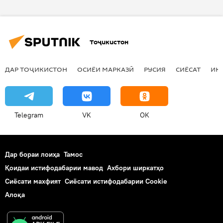
Тоҷикистон
ДАР ТОҶИКИСТОН
ОСИЁИ МАРКАЗӢ
РУСИЯ
СИЁСАТ
ИҚ
Telegram
VK
OK
Дар бораи лоиҳа
Тамос
Қоидаи истифодабарии мавод
Ахбори ширкатҳо
Сиёсати махфият
Сиёсати истифодабарии Cookie
Алоқа