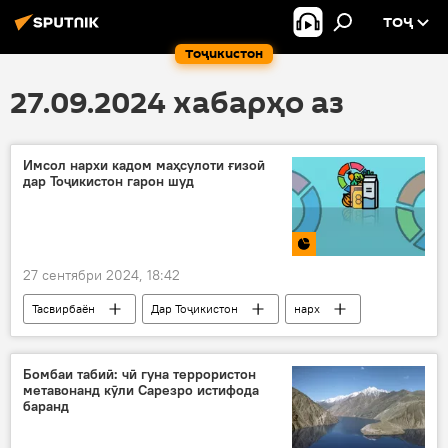
ТОҶ
Тоҷикистон
27.09.2024 хабарҳо аз
Имсол нархи кадом маҳсулоти ғизоӣ
дар Тоҷикистон гарон шуд
27 сентябри 2024, 18:42
Тасвирбаён
Дар Тоҷикистон
нарх
маҳсулоти ғизоӣ
Бомбаи табиӣ: чӣ гуна террористон
метавонанд кӯли Сарезро истифода
баранд