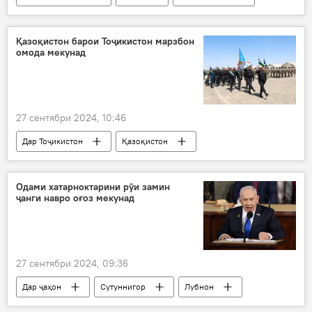
сел
Суғд
Рӯйдод, ҷиноят ва ҳолатҳои фавқулода
Қазоқистон барои Тоҷикистон марзбон
омода мекунад
27 сентябри 2024, 10:46
Дар Тоҷикистон
Қазоқистон
ҳамкорӣ
марзбонӣ
КДАМ
давраи омӯзиш
Одами хатарноктарини рӯи замин
ҷанги навро оғоз мекунад
27 сентябри 2024, 09:36
Дар ҷаҳон
Сутуннигор
Лубнон
Исроил
ҷанг