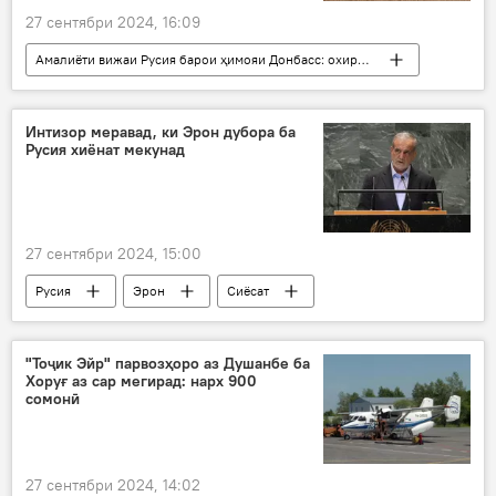
27 сентябри 2024, 16:09
Амалиёти вижаи Русия барои ҳимояи Донбасс: охирин хабарҳо
Русия
Украина
Сиёсат
Интизор меравад, ки Эрон дубора ба
Русия хиёнат мекунад
27 сентябри 2024, 15:00
Русия
Эрон
Сиёсат
Масъуд Пизишкиён
СММ
"Тоҷик Эйр" парвозҳоро аз Душанбе ба
Хоруғ аз сар мегирад: нарх 900
сомонӣ
27 сентябри 2024, 14:02