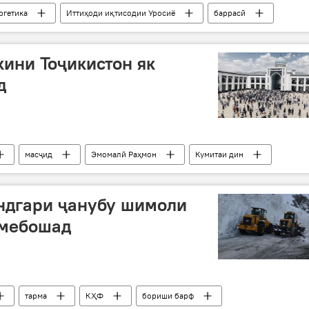
ргетика
Иттиҳоди иқтисодии Уросиё
баррасӣ
кини Тоҷикистон як
д
масҷид
Эмомалӣ Раҳмон
Кумитаи дин
ндгари ҷанубу шимоли
 мебошад
тарма
КҲФ
бориши барф