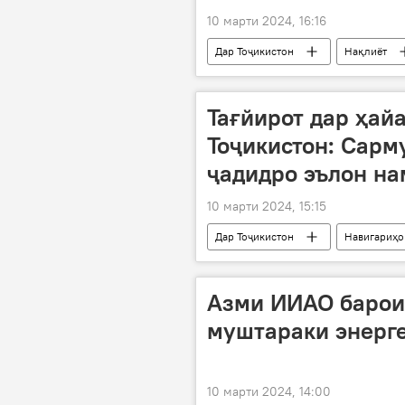
10 марти 2024, 16:16
Дар Тоҷикистон
Нақлиёт
Тағйирот дар ҳай
Тоҷикистон: Сарм
ҷадидро эълон на
10 марти 2024, 15:15
Дар Тоҷикистон
Навигариҳо
варзишгар
мунтахаб
Азми ИИАО барои
муштараки энерг
10 марти 2024, 14:00