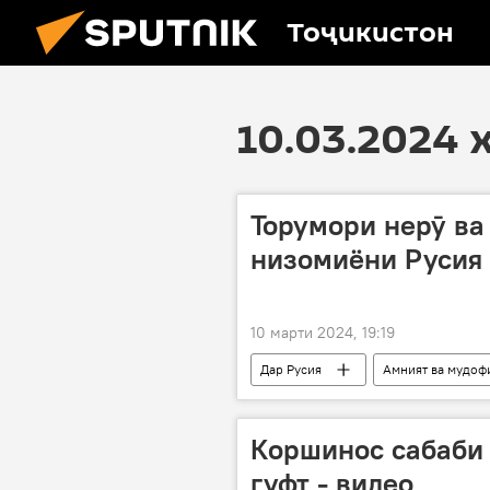
Тоҷикистон
10.03.2024 
Торумори нерӯ ва
низомиёни Русия
10 марти 2024, 19:19
Дар Русия
Амният ва мудоф
Амалиёти вижаи Русия барои ҳимояи
Раисҷумҳур
нерӯ
Коршинос сабаби
гуфт - видео