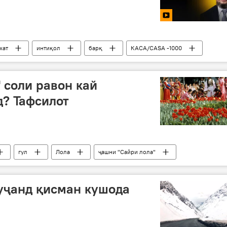
хат
интиқол
барқ
КАСА/CASA -1000
 соли равон кай
? Тафсилот
гул
Лола
ҷашни "Сайри лола"
уҷанд қисман кушода