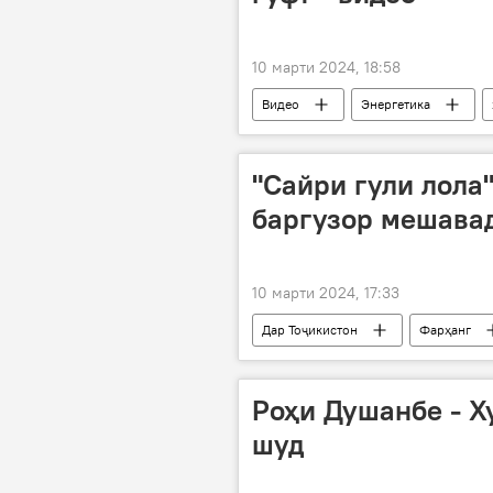
10 марти 2024, 18:58
Видео
Энергетика
Осиёи Марказӣ
"Сайри гули лола"
баргузор мешавад
10 марти 2024, 17:33
Дар Тоҷикистон
Фарҳанг
ҷашнвора
Роҳи Душанбе - Х
шуд