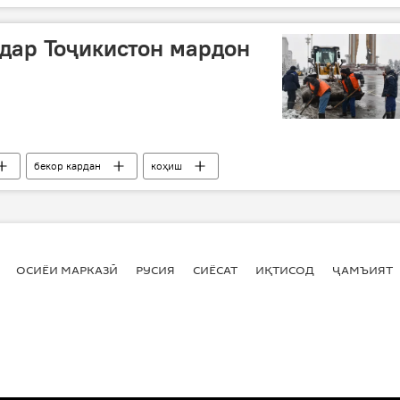
дар Тоҷикистон мардон
бекор кардан
коҳиш
ОСИЁИ МАРКАЗӢ
РУСИЯ
СИЁСАТ
ИҚТИСОД
ҶАМЪИЯТ