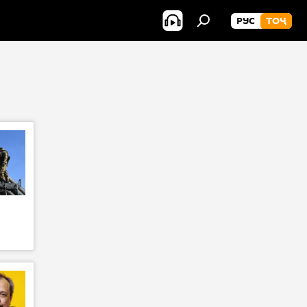
РУС
ТОҶ