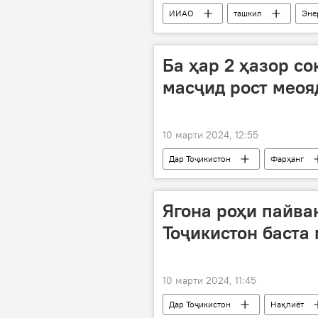
ИИАО
ташкил
Эне
нафт
маҳсулот
Ба ҳар 2 ҳазор со
масҷид рост меоя
10 марти 2024, 12:55
Дар Тоҷикистон
Фарҳанг
озодӣ
Ягона роҳи пайва
Тоҷикистон баста
10 марти 2024, 11:45
Дар Тоҷикистон
Нақлиёт