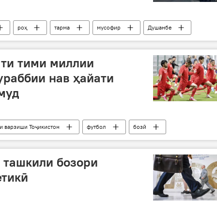
роҳ
тарма
мусофир
Душанбе
ати тими миллии
ураббии нав ҳайати
муд
и варзиши Тоҷикистон
футбол
бозӣ
миллӣ
 ташкили бозори
етикӣ