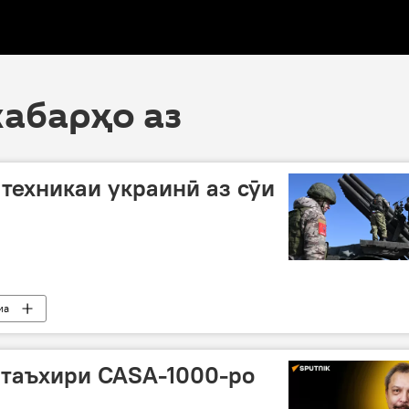
хабарҳо аз
 техникаи украинӣ аз сӯи
иа
 Донбасс: охирин хабарҳо
Донбасс
Украина
 таъхири CASA-1000-ро