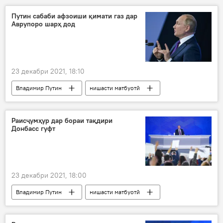
Путин сабаби афзоиши қимати газ дар
Аврупоро шарҳ дод
23 декабри 2021, 18:10
Владимир Путин
нишасти матбуотӣ
Дар Русия
Раисҷумҳур дар бораи тақдири
Донбасс гуфт
23 декабри 2021, 18:00
Владимир Путин
нишасти матбуотӣ
Дар Русия