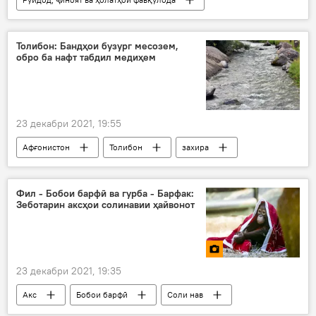
қатли кӯдаки тоҷик дар Серпухова
Дар Русия
Толибон: Бандҳои бузург месозем,
обро ба нафт табдил медиҳем
23 декабри 2021, 19:55
Афғонистон
Толибон
захира
об
нафт
Фил - Бобои барфӣ ва гурба - Барфак:
Зеботарин аксҳои солинавии ҳайвонот
23 декабри 2021, 19:35
Акс
Бобои барфӣ
Соли нав
ҳайвонот