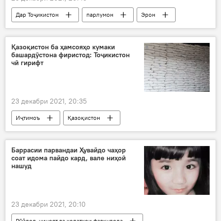
Дар Тоҷикистон
парлумон
Эрон
ҳамкорӣ
равобит
Қазоқистон ба ҳамсояҳо кумаки
башардӯстона фиристод: Тоҷикистон
чӣ гирифт
23 декабри 2021, 20:35
Иҷтимоъ
Қазоқистон
кӯмаки башардӯстона
кӯмак
Баррасии парвандаи Ҳувайдо чаҳор
соат идома пайдо кард, вале ниҳоӣ
нашуд
23 декабри 2021, 20:10
Рӯйдод, ҷиноят ва ҳолатҳои фавқулода