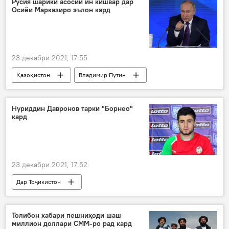
Русия шарики асосии ин кишвар дар
Осиёи Марказиро эълон кард
23 декабри 2021, 17:55
Қазоқистон
Владимир Путин
Осиёи Марказӣ
муносибат
шарики асосӣ
Нуриддин Давронов тарки "Борнео"
кард
23 декабри 2021, 17:52
Дар Тоҷикистон
Навигариҳои варзиши Тоҷикистон
Нуриддин Давронов
футбол
Толибон хабари пешниҳоди шаш
миллион доллари СММ-ро рад кард