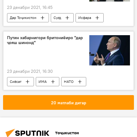
23 декабри 2021, 16:45
Дар Тоҷикистон
Суғд
Исфара
Раҷаббой Аҳмадзода
тирпаронӣ
Путин хабарнигори бритониёиро "дар
ҷояш шинонд"
23 декабри 2021, 16:30
Сиёсат
ИМА
НАТО
Владимир Путин
Дар Русия
20 матлаби дигар
Тоҷикистон