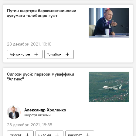
Путин шартҳои барасмиятшиносии
ҳукумати толибонро гуфт
23 декабри 2021, 19:10
Афғонистон
Толибон
Владимир Путин
эътироф
Дар Русия
Силоҳи русӣ: парвози муваффақи
"Алтиус"
Александр Хроленко
шореҳи низомӣ
23 декабри 2021, 18:55
Сиёсат
низомӣ
рақобат