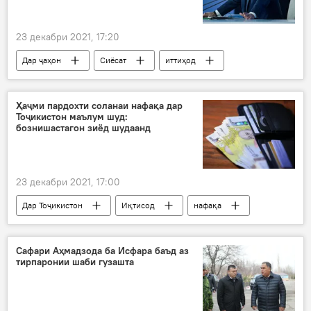
23 декабри 2021, 17:20
Дар ҷаҳон
Сиёсат
иттиҳод
рақобат
Дар Русия
Ҳаҷми пардохти соланаи нафақа дар
Тоҷикистон маълум шуд:
бознишастагон зиёд шудаанд
23 декабри 2021, 17:00
Дар Тоҷикистон
Иқтисод
нафақа
пиронсол
омор
Сафари Аҳмадзода ба Исфара баъд аз
тирпаронии шаби гузашта