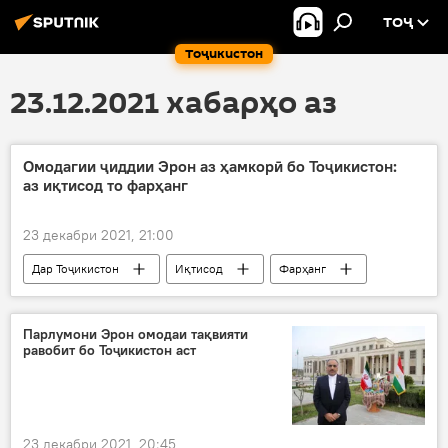
ТОҶ
Тоҷикистон
23.12.2021 хабарҳо аз
Омодагии ҷиддии Эрон аз ҳамкорӣ бо Тоҷикистон:
аз иқтисод то фарҳанг
23 декабри 2021, 21:00
Дар Тоҷикистон
Иқтисод
Фарҳанг
Эрон
ҳамкорӣ
равобит
Парлумони Эрон омодаи тақвияти
равобит бо Тоҷикистон аст
23 декабри 2021, 20:45