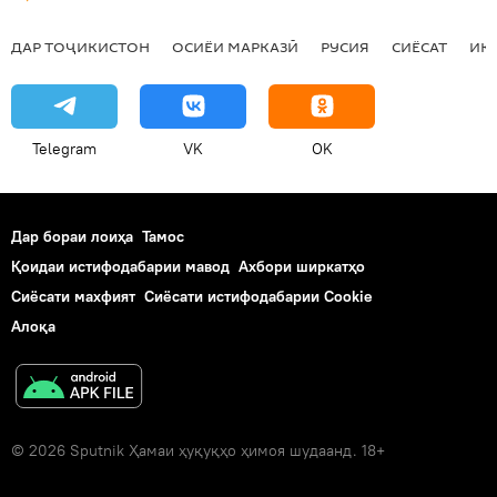
ДАР ТОҶИКИСТОН
ОСИЁИ МАРКАЗӢ
РУСИЯ
СИЁСАТ
ИҚ
Telegram
VK
OK
Дар бораи лоиҳа
Тамос
Қоидаи истифодабарии мавод
Ахбори ширкатҳо
Сиёсати махфият
Сиёсати истифодабарии Cookie
Алоқа
© 2026 Sputnik Ҳамаи ҳуқуқҳо ҳимоя шудаанд. 18+