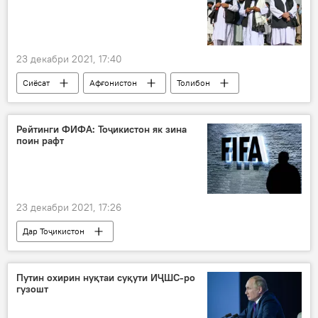
23 декабри 2021, 17:40
Сиёсат
Афғонистон
Толибон
Рейтинги ФИФА: Тоҷикистон як зина
поин рафт
23 декабри 2021, 17:26
Дар Тоҷикистон
Навигариҳои варзиши Тоҷикистон
ФИФА
радабандӣ
Путин охирин нуқтаи суқути ИҶШС-ро
гузошт