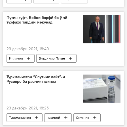
ҳавопаймои бесарнишин
фанноварӣ
Дар Русия
Путин гуфт, Бобои барфӣ ба ӯ чӣ
туҳфаҳо тақдим мекунад
23 декабри 2021, 18:40
Иҷтимоъ
Владимир Путин
Бобои барфӣ
Соли нав
Туркманистон “Спутник лайт”-и
Русияро ба расмият шинохт
23 декабри 2021, 18:25
Туркманистон
пазироӣ
Спутник
тасдиқ
Дар Русия
ваксина