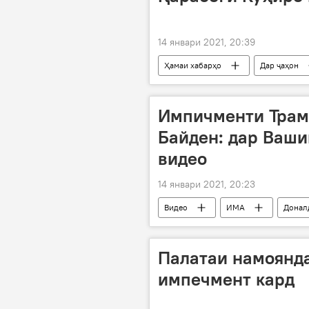
14 январи 2021, 20:39
Ҳамаи хабарҳо
Дар ҷаҳон
Импичменти Трам
Байден: дар Ваши
видео
14 январи 2021, 20:23
Видео
ИМА
Донал
Палатаи намоянд
импечмент кард