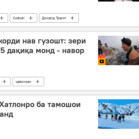
Сиёсат
Доналд Трамп
корди нав гузошт: зери
,5 дақиқа монд - навор
ҷавонзан
Хатлонро ба тамошои
данд