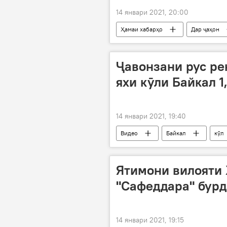
14 январи 2021, 20:00
Ҳамаи хабарҳо
Дар ҷаҳон
Ҷавонзани рус ре
яхи кӯли Байкал 1
14 январи 2021, 19:40
Видео
Байкал
кӯл
Ятимони вилояти 
"Сафеддара" бур
14 январи 2021, 19:15