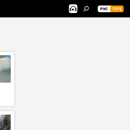
РУС
ТОҶ