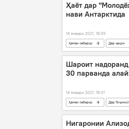
Ҳаёт дар "Молодё
нави Антарктида
14 январи 2021, 18:05
Ҳамаи хабарҳо
Дар ҷаҳон
Шароит надоранд,
30 парванда алай
14 январи 2021, 18:01
Ҳамаи хабарҳо
Дар Тоҷикис
волидон
парванда
Нигаронии Ализод