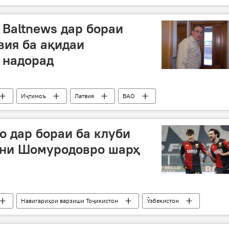
маризӣ
Вазорати тандурустии ҶТ
Вaltnews дар бораи
вия ба ақидаи
 надорад
Иҷтимоъ
Латвия
ВАО
о дар бораи ба клуби
ани Шомуродовро шарҳ
Навигариҳои варзиши Тоҷикистон
Ӯзбекистон
аридорӣ