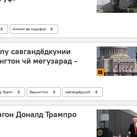
Амният ва мудофиа
пу савгандёдкунии
нгтон чӣ мегузарад -
д Трамп
Вашингтон
савгандёдкунӣ
агон Доналд Трампро