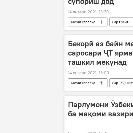
супориш дод
14 январи 2021, 16:30
Ҳамаи хабарҳо
Дар Русия
Коронавирус дар Русия ва ҷаҳон: ох
эмгузаронӣ
Бекорӣ аз байн м
саросари ҶТ ярма
ташкил мекунад
14 январи 2021, 16:00
Ҳамаи хабарҳо
Дар Тоҷикис
саросари кишвар
бекорӣ
Парлумони Ӯзбеки
ба мақоми вазири