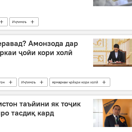
Иҷтимоъ
ирин хабару гузоришҳо
Владимир Путин
супориш
еравад? Амонзода дар
ркаи ҷойи кори холӣ
тон
Иҷтимоъ
ярмаркаи ҷойҳои кори холӣ
сатҳи бекорӣ
стон таъйини як тоҷик
ро тасдиқ кард