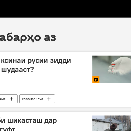
хабарҳо аз
аксинаи русии зидди
 шудааст?
усия
коронавирус
би шикасташ дар
гуфт