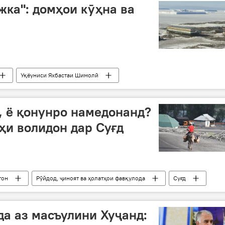
жка": домҳои кӯҳна ва
Уқёуниси Яхбастаи Шимолӣ
 ё қонунро намедонанд?
ҳи волидон дар Суғд
тон
Рӯйдод, ҷиноят ва ҳолатҳои фавқулода
Суғд
а аз масъулини Хуҷанд: