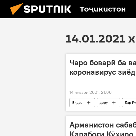
Тоҷикистон
14.01.2021 
Чаро боварӣ ба в
коронавирус зиёд
14 январи 2021, 21:00
Видео
дору
Дар Р
Арманистон саба
Қарабоғи Кӯҳиро 