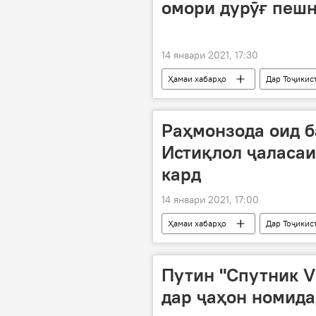
омори дурӯғ пеш
14 январи 2021, 17:30
Ҳамаи хабарҳо
Дар Тоҷикис
Раҳмонзода оид б
Истиқлол ҷаласаи
кард
14 январи 2021, 17:00
Ҳамаи хабарҳо
Дар Тоҷикис
Путин "Спутник V
дар ҷаҳон номида