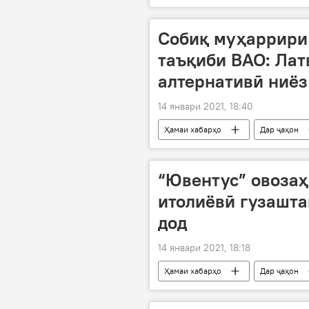
Дар Тоҷикистон
Тандурустӣ
Собиқ муҳаррири 
таъқиби ВАО: Лат
алтернативӣ ниёз
14 январи 2021, 18:40
Ҳамаи хабарҳо
Дар ҷаҳон
“Ювентус” овозаҳ
итолиёвӣ гузашт
дод
14 январи 2021, 18:18
Ҳамаи хабарҳо
Дар ҷаҳон
бозигар
гузариш
х