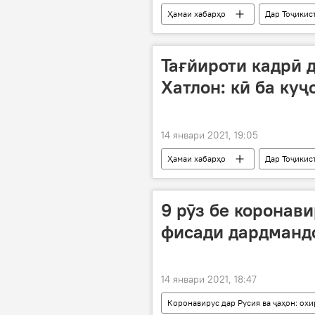
Ҳамаи хабарҳо
Дар Тоҷикис
Хатлон
Тағйироти кадрӣ 
Хатлон: кӣ ба куҷ
14 январи 2021, 19:05
Ҳамаи хабарҳо
Дар Тоҷикис
9 рӯз бе коронави
фисади дардманд
14 январи 2021, 18:47
Коронавирус дар Русия ва ҷаҳон: ох