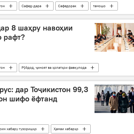
тон
Сафед-дара
Сафедорак
тамошо
дар 8 шаҳру навоҳии
о рафт?
тон
Рӯйдод, ҷиноят ва ҳолатҳои фавқулода
рус: дар Тоҷикистон 99,3
он шифо ёфтанд
ирин хабару гузоришҳо
Ҳамаи хабарҳо