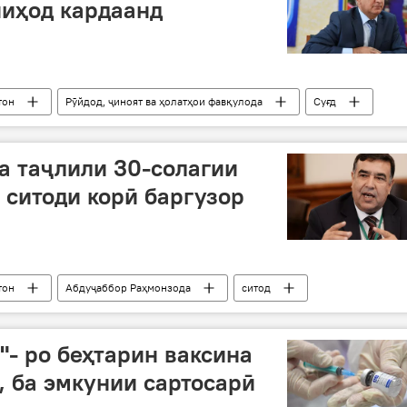
ниҳод кардаанд
тон
Рӯйдод, ҷиноят ва ҳолатҳои фавқулода
Суғд
а таҷлили 30-солагии
 ситоди корӣ баргузор
тон
Абдуҷаббор Раҳмонзода
ситод
"- ро беҳтарин ваксина
, ба эмкунии сартосарӣ