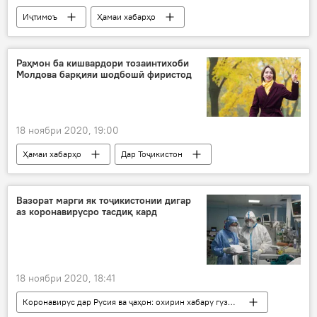
Иҷтимоъ
Ҳамаи хабарҳо
Дар Тоҷикистон
Раҳмон ба кишвардори тозаинтихоби
Молдова барқияи шодбошӣ фиристод
18 ноябри 2020, 19:00
Ҳамаи хабарҳо
Дар Тоҷикистон
Иҷтимоъ
Вазорат марги як тоҷикистонии дигар
аз коронавирусро тасдиқ кард
18 ноябри 2020, 18:41
Коронавирус дар Русия ва ҷаҳон: охирин хабару гузоришҳо