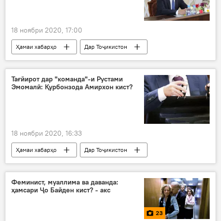
18 ноябри 2020, 17:00
Ҳамаи хабарҳо
Дар Тоҷикистон
Рӯйдод, ҷиноят ва ҳолатҳои фавқулода
Хуҷанд
тағйироти кадрӣ
Тағйирот дар "команда"-и Рустами
Эмомалӣ: Қурбонзода Амирхон кист?
раиси шаҳр
18 ноябри 2020, 16:33
Ҳамаи хабарҳо
Дар Тоҷикистон
Рӯйдод, ҷиноят ва ҳолатҳои фавқулода
Феминист, муаллима ва даванда:
ҳамсари Ҷо Байден кист? - акс
23