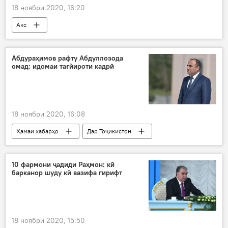
18 ноябри 2020, 16:20
Акс
Абдураҳимов рафту Абдуллозода
омад: идомаи тағйироти кадрӣ
18 ноябри 2020, 16:08
Ҳамаи хабарҳо
Дар Тоҷикистон
Иҷтимоъ
10 фармони ҷадиди Раҳмон: кӣ
барканор шуду кӣ вазифа гирифт
18 ноябри 2020, 15:50