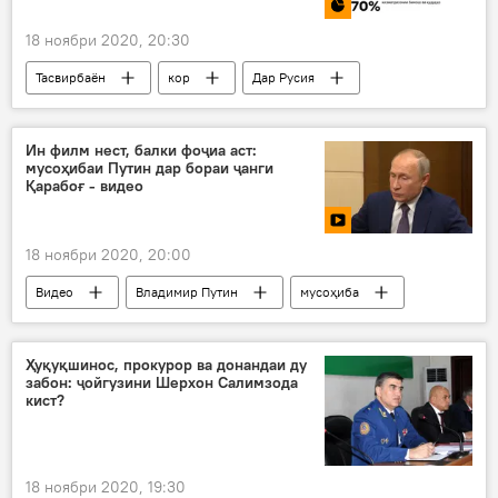
18 ноябри 2020, 20:30
Тасвирбаён
кор
Дар Русия
Муҳоҷират
Ин филм нест, балки фоҷиа аст:
мусоҳибаи Путин дар бораи ҷанги
Қарабоғ - видео
18 ноябри 2020, 20:00
Видео
Владимир Путин
мусоҳиба
Ҳуқуқшинос, прокурор ва донандаи ду
забон: ҷойгузини Шерхон Салимзода
кист?
18 ноябри 2020, 19:30