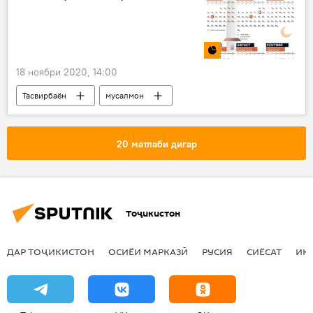
18 ноябри 2020, 14:00
Тасвирбаён
мусалмон
20 матлаби дигар
Тоҷикистон
ДАР ТОҶИКИСТОН
ОСИЁИ МАРКАЗӢ
РУСИЯ
СИЁСАТ
ИҚ