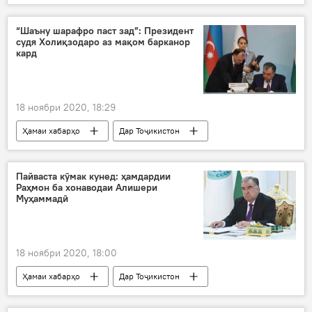
Ҳамаи хабарҳо
Дар Тоҷикистон
Тандурустӣ
“Шаъну шарафро паст зад”: Президент
судя Холиқзодаро аз мақом барканор
кард
18 ноябри 2020, 18:29
Ҳамаи хабарҳо
Дар Тоҷикистон
Рӯйдод, ҷиноят ва ҳолатҳои фавқулода
фармон
вазифа
президент
Пайваста кӯмак кунед: ҳамдардии
Раҳмон ба хонаводаи Алишери
Муҳаммадӣ
18 ноябри 2020, 18:00
Ҳамаи хабарҳо
Дар Тоҷикистон
Рӯйдод, ҷиноят ва ҳолатҳои фавқулода