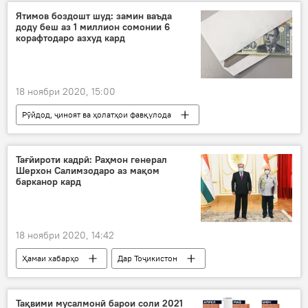
Ятимов боздошт шуд: замин ваъда
доду беш аз 1 миллион сомонии 6
корафтодаро азхуд кард
18 ноябри 2020, 15:00
Рӯйдод, ҷиноят ва ҳолатҳои фавқулода
Ҳамаи хабарҳо
Дар Тоҷикистон
Ожонси зидди фасод
боздошт
Тағйироти кадрӣ: Раҳмон генерал
Шерхон Салимзодаро аз мақом
барканор кард
18 ноябри 2020, 14:42
Ҳамаи хабарҳо
Дар Тоҷикистон
Рӯйдод, ҷиноят ва ҳолатҳои фавқулода
Тақвими мусалмонӣ барои соли 2021