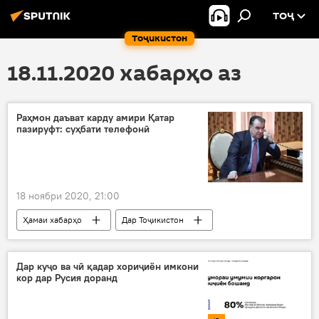
ТОҶ
Тоҷикистон
18.11.2020 хабарҳо аз
Раҳмон даъват карду амири Қатар
пазируфт: суҳбати телефонӣ
18 ноябри 2020, 21:00
Ҳамаи хабарҳо
Дар Тоҷикистон
Сиёсат
Эмомалӣ Раҳмон
Амири Қатар
суҳбати телефонӣ
Дар куҷо ва чӣ қадар хориҷиён имкони
кор дар Русия доранд