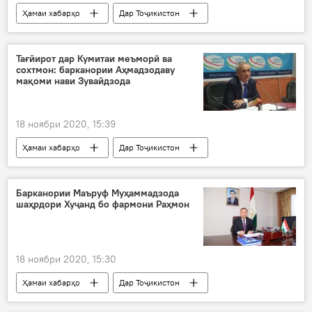
Ҳамаи хабарҳо
Дар Тоҷикистон
Рӯйдод, ҷиноят ва ҳолатҳои фавқулода
Тағйирот дар Кумитаи меъморӣ ва
сохтмон: барканории Аҳмадзодаву
мақоми нави Зувайдзода
18 ноябри 2020, 15:39
Ҳамаи хабарҳо
Дар Тоҷикистон
Рӯйдод, ҷиноят ва ҳолатҳои фавқулода
Барканории Маъруф Муҳаммадзода
шаҳрдори Хуҷанд бо фармони Раҳмон
18 ноябри 2020, 15:30
Ҳамаи хабарҳо
Дар Тоҷикистон
Рӯйдод, ҷиноят ва ҳолатҳои фавқулода