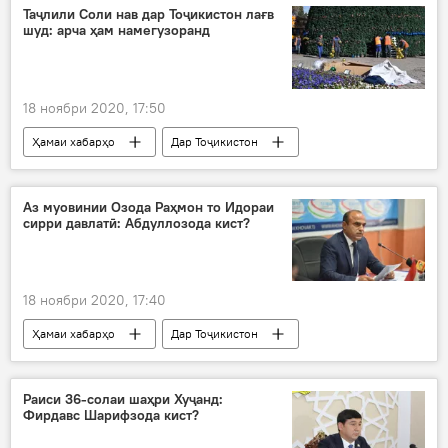
ҳамдардӣ
ҲХДТ
президент
Таҷлили Соли нав дар Тоҷикистон лағв
шуд: арча ҳам намегузоранд
18 ноябри 2020, 17:50
Ҳамаи хабарҳо
Дар Тоҷикистон
Рӯйдод, ҷиноят ва ҳолатҳои фавқулода
Тандурустӣ
Аз муовинии Озода Раҳмон то Идораи
сирри давлатӣ: Абдуллозода кист?
18 ноябри 2020, 17:40
Ҳамаи хабарҳо
Дар Тоҷикистон
Иҷтимоъ
Раиси 36-солаи шаҳри Хуҷанд:
Фирдавс Шарифзода кист?