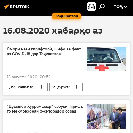
ТОҶ
Тоҷикистон
16.08.2020 хабарҳо аз
Омори нави гирифторӣ, шифо ва фавт
аз COVID-19 дар Тоҷикистон
16 августи 2020, 20:53
Дар Тоҷикистон
Тандурустӣ
“Душанбе Хуррамшаҳр” сабукӣ гирифт,
то меҳмонхонаи 5-ситорадор созад