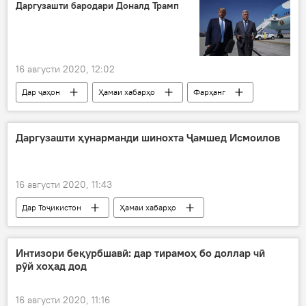
Даргузашти бародари Доналд Трамп
16 августи 2020, 12:02
Дар ҷаҳон
Ҳамаи хабарҳо
Фарҳанг
даргузашт
бародарӣ
Доналд Трамп
ИМА
Даргузашти ҳунарманди шинохта Ҷамшед Исмоилов
16 августи 2020, 11:43
Дар Тоҷикистон
Ҳамаи хабарҳо
Рӯйдод, ҷиноят ва ҳолатҳои фавқулода
Интизори беқурбшавӣ: дар тирамоҳ бо доллар чӣ
рӯй хоҳад дод
16 августи 2020, 11:16