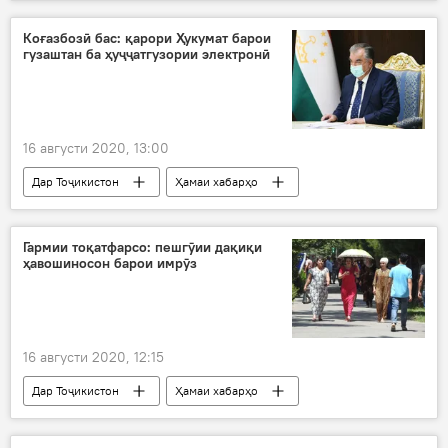
Нақлиёт
Ӯзбекистон
мусофиркашонӣ
барқароршавӣ
Коғазбозӣ бас: қарори Ҳукумат барои
гузаштан ба ҳуҷҷатгузории электронӣ
Коронавирус дар Русия ва ҷаҳон: охирин хабару гузоришҳо
16 августи 2020, 13:00
Дар Тоҷикистон
Ҳамаи хабарҳо
Иқтисод
Эмомалӣ Раҳмон
қарори ҳукумат
Гармии тоқатфарсо: пешгӯии дақиқи
ҳавошиносон барои имрӯз
16 августи 2020, 12:15
Дар Тоҷикистон
Ҳамаи хабарҳо
Иҷтимоъ
Обу ҳаво
тобистон