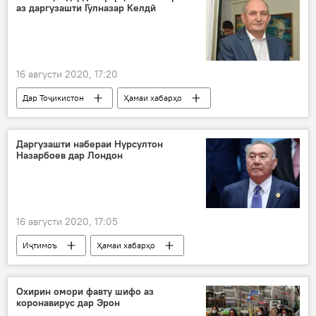
аз даргузашти Гулназар Келдӣ
ВМКБ
16 августи 2020, 17:20
Дар Тоҷикистон
Ҳамаи хабарҳо
Рӯйдод, ҷиноят ва ҳолатҳои фавқулода
Эрон
фарҳангиён
ҳамдардӣ
Даргузашти набераи Нурсултон
Назарбоев дар Лондон
Гулназар Келдӣ
16 августи 2020, 17:05
Иҷтимоъ
Ҳамаи хабарҳо
Осиёи Марказӣ
Бритониё
даргузашт
набера
Охирин омори фавту шифо аз
коронавирус дар Эрон
Нурсултон Назарбоев