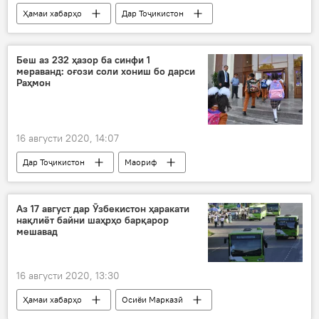
Ҳамаи хабарҳо
Дар Тоҷикистон
интихобот
Эмомалӣ Раҳмон
пирӯзӣ
Беш аз 232 ҳазор ба синфи 1
мераванд: оғози соли хониш бо дарси
Раҳмон
16 августи 2020, 14:07
Дар Тоҷикистон
Маориф
Аз 17 август дар Ӯзбекистон ҳаракати
нақлиёт байни шаҳрҳо барқарор
мешавад
16 августи 2020, 13:30
Ҳамаи хабарҳо
Осиёи Марказӣ