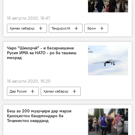
16 августи 2020, 16:47
Ҳамаи хабарҳо
Тандурустӣ
Эрон
таманнои шифои комил
даргузашт
Чаро "Шикорчӣ" - и бесарнишини
Русия ИМА ва НАТО - ро ба ташвиш
меорад
16 августи 2020, 16:20
Дар Русия
Ҳамаи хабарҳо
Амният ва мудофиа
НАТО
ИМА
ташвиш
Беш аз 200 муҳоҷири дар марзи
Қазоқистон бандмондаро ба
Тоҷикистон оварданд