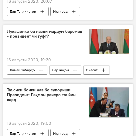
16 августи 2020, 20:07
Дар Тоҷикистон
Иқтисод
Хуррамшаҳр
Душанбе
Лукашенко ба назди мардум баромад
- президент чӣ гуфт?
16 августи 2020, 19:30
Ҳамаи хабарҳо
Дар ҷаҳон
Сиёсат
Александр Лукашенко
Белорус
суханронӣ
Таъсиси бонки нав бо супориши
Президент: Раҳмон раисро таъйин
кард
16 августи 2020, 19:00
Дар Тоҷикистон
Иқтисод