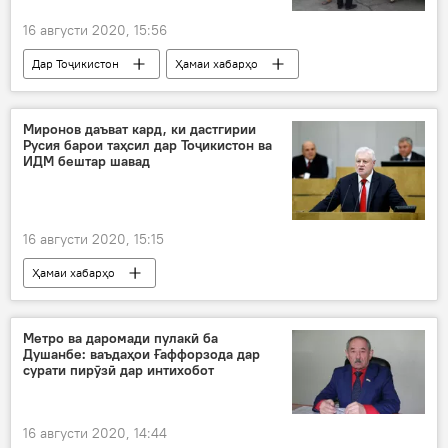
16 августи 2020, 15:56
Дар Тоҷикистон
Ҳамаи хабарҳо
Муҳоҷират
Миронов даъват кард, ки дастгирии
Русия барои таҳсил дар Тоҷикистон ва
ИДМ бештар шавад
16 августи 2020, 15:15
Ҳамаи хабарҳо
Рӯйдод, ҷиноят ва ҳолатҳои фавқулода
Дар ҷаҳон
Сергей Миронов
ИДМ
Метро ва даромади пулакӣ ба
Душанбе: ваъдаҳои Ғаффорзода дар
Дар Тоҷикистон
Дар Русия
сурати пирӯзӣ дар интихобот
16 августи 2020, 14:44