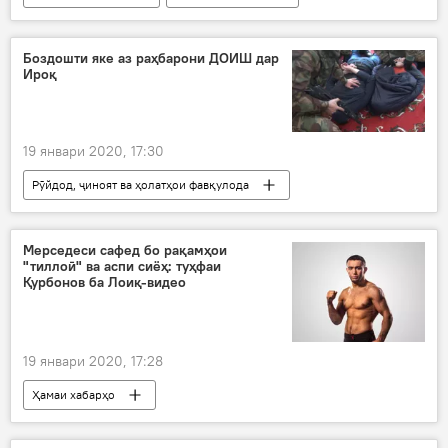
Иҷтимоъ
Вазорати тандурустӣ
дастур
Боздошти яке аз раҳбарони ДОИШ дар
Ироқ
19 январи 2020, 17:30
Рӯйдод, ҷиноят ва ҳолатҳои фавқулода
Ҳамаи хабарҳо
Дар ҷаҳон
Ироқ
боздошт
ДОИШ
раҳбар
Мерседеси сафед бо рақамҳои
"тиллоӣ" ва аспи сиёҳ: туҳфаи
Қурбонов ба Лоиқ-видео
19 январи 2020, 17:28
Ҳамаи хабарҳо
Навигариҳои варзиши Тоҷикистон