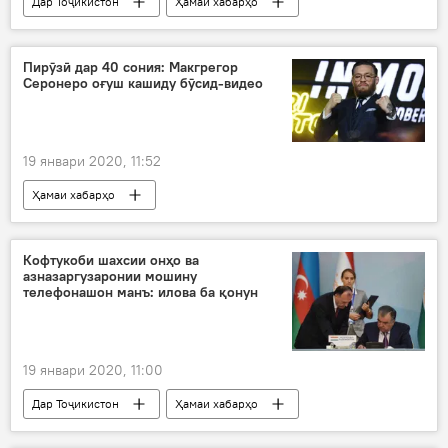
Дар Тоҷикистон
Ҳамаи хабарҳо
Соҳиба Давлатшоева
Ҳукумат
қадрдонӣ
Пирӯзӣ дар 40 сония: Макгрегор
Серонеро оғуш кашиду бӯсид-видео
19 январи 2020, 11:52
Ҳамаи хабарҳо
Навигариҳои варзиши Тоҷикистон
Кофтукоби шахсии онҳо ва
азназаргузаронии мошину
телефонашон манъ: илова ба қонун
19 январи 2020, 11:00
Дар Тоҷикистон
Ҳамаи хабарҳо
Ожонси зидди фасод
боздошт