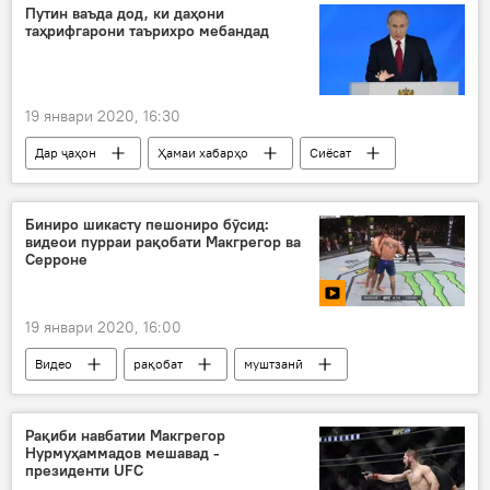
зӯрозмоии размикорон
Дар Тоҷикистон
Путин ваъда дод, ки даҳони
таҳрифгарони таърихро мебандад
19 январи 2020, 16:30
Дар ҷаҳон
Ҳамаи хабарҳо
Сиёсат
Владимир Путин
таърих
бастан
Биниро шикасту пешониро бӯсид:
видеои пурраи рақобати Макгрегор ва
Серроне
19 январи 2020, 16:00
Видео
рақобат
муштзанӣ
Навигариҳои варзиши Тоҷикистон
пирӯзӣ
Рақиби навбатии Макгрегор
Нурмуҳаммадов мешавад -
президенти UFC