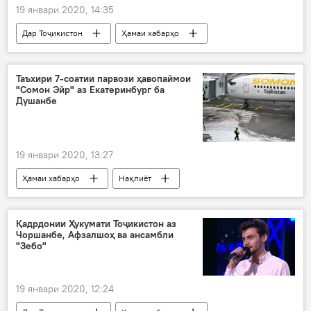
19 январи 2020, 14:35
Дар Тоҷикистон
Ҳамаи хабарҳо
Иҷтимоъ
КҲФ
Хоруғ
Таъхири 7-соатии парвози ҳавопаймои
"Сомон Эйр" аз Екатеринбург ба
Душанбе
19 январи 2020, 13:27
Ҳамаи хабарҳо
Нақлиёт
Осиёи Марказӣ
Қадрдонии Ҳукумати Тоҷикистон аз
Чоршанбе, Афзалшоҳ ва ансамбли
"Зебо"
19 январи 2020, 12:24