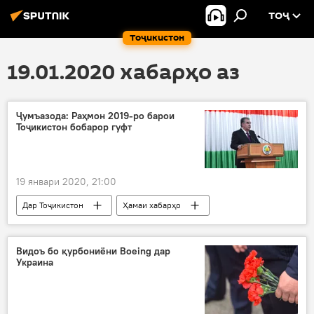
ТОҶ
Тоҷикистон
19.01.2020 хабарҳо аз
Ҷумъазода: Раҳмон 2019-ро барои
Тоҷикистон бобарор гуфт
19 январи 2020, 21:00
Дар Тоҷикистон
Ҳамаи хабарҳо
Сиёсат
Ҳисор
сол
Видоъ бо қурбониёни Boeing дар
Украина