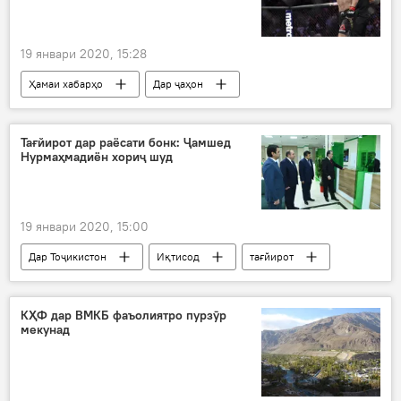
19 январи 2020, 15:28
Ҳамаи хабарҳо
Дар ҷаҳон
Навигариҳои варзиши Тоҷикистон
Макгрегор
Ҳабиб Нурмуҳаммадов
Тағйирот дар раёсати бонк: Ҷамшед
Нурмаҳмадиён хориҷ шуд
қаҳрамони UFC
рақиб
19 январи 2020, 15:00
Дар Тоҷикистон
Иқтисод
тағйирот
Амонатбонк
бонк
КҲФ дар ВМКБ фаъолиятро пурзӯр
мекунад