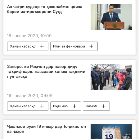
қонун
тағйирот
Аз чатри худкор то ҳавопаймо: ҷоиза
барои ихтироъкорони Суғд
19 январи 2020, 10:00
Ҳамаи хабарҳо
Илм ва фанноварӣ
Суғд
озмун
ғолиб
ихтироъкорӣ
Дар Тоҷикистон
Занеро, ки Раҳмон дар навор диду
таъриф кард: навсозии хонаю тақдими
пул-аксҳо
19 январи 2020, 09:09
Ҳамаи хабарҳо
Иҷтимоъ
маъюб
хона
Дар Тоҷикистон
Хатлон
Ҷашнҳои рӯзи 19 январ дар Тоҷикистон
ва ҷаҳон