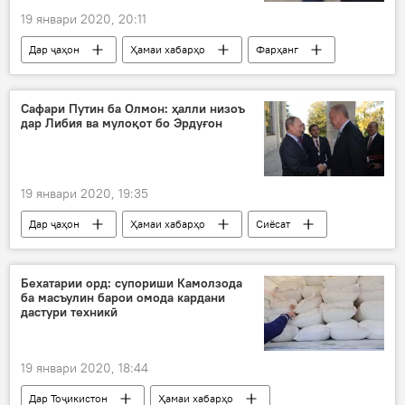
19 январи 2020, 20:11
Дар ҷаҳон
Ҳамаи хабарҳо
Фарҳанг
Украина
видоъ
Сафари Путин ба Олмон: ҳалли низоъ
дар Либия ва мулоқот бо Эрдуғон
19 январи 2020, 19:35
Дар ҷаҳон
Ҳамаи хабарҳо
Сиёсат
Олмон
Владимир Путин
Раҷаб Тайиб Эрдуғон
мулоқот
Бехатарии орд: супориши Камолзода
ба масъулин барои омода кардани
дастури техникӣ
19 январи 2020, 18:44
Дар Тоҷикистон
Ҳамаи хабарҳо