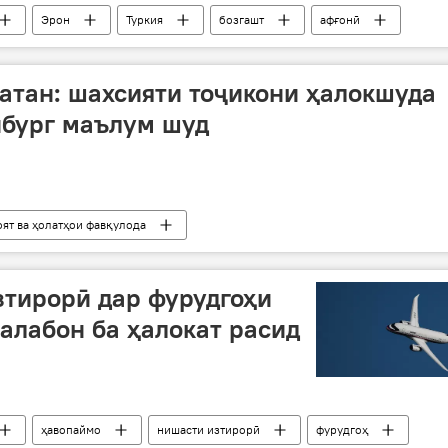
Эрон
Туркия
бозгашт
афғонӣ
Муҳоҷират
Ватан: шахсияти тоҷикони ҳалокшуда
нбург маълум шуд
оят ва ҳолатҳои фавқулода
зтирорӣ дар фурудгоҳи
халабон ба ҳалокат расид
ҳавопаймо
нишасти изтирорӣ
фурудгоҳ