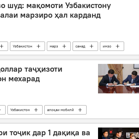
о шуд: мақомоти Узбакистону
алаи марзиро ҳал карданд
Узбакистон
марз
санад
имзо
доллар таҷҳизоти
он мехарад
Узбакистон
алоқаи мобилӣ
ома
ҳамкорӣ
Дар Тоҷикистон
и тоҷик дар 1 дақиқа ва