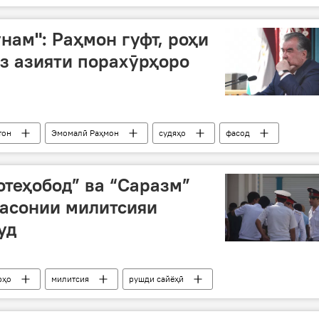
Маскав
даргузашт
нам": Раҳмон гуфт, роҳи
з азияти порахӯрҳоро
тон
Эмомалӣ Раҳмон
судяҳо
фасод
отеҳобод” ва “Саразм”
расонии милитсияи
уд
рҳо
милитсия
рушди сайёҳӣ
Саразм
Сайёҳӣ
Суғд