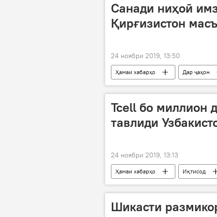
Санади ниҳоӣ имз
Қирғизистон масъ
24 ноябри 2019, 13:50
Ҳамаи хабарҳо
Дар ҷаҳон
Қирғизистон
Tcell бо миллион 
тавлиди Узбакист
24 ноябри 2019, 13:13
Ҳамаи хабарҳо
Иқтисод
ширкатҳои мобилӣ
созишн
Шикасти размикор