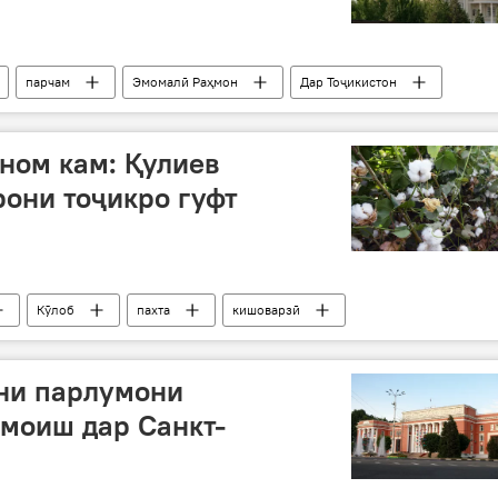
парчам
Эмомалӣ Раҳмон
Дар Тоҷикистон
ном кам: Қулиев
они тоҷикро гуфт
Кӯлоб
пахта
кишоварзӣ
ни парлумони
амоиш дар Санкт-