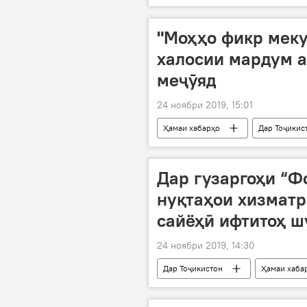
Ростови лаби Дон
нишаст
"Моҳҳо фикр меку
халосии мардум а
меҷӯяд
24 ноябри 2019, 15:01
Ҳамаи хабарҳо
Дар Тоҷикис
мард
Дар гузаргоҳи “Ф
нуқтаҳои хизмат
сайёҳӣ ифтитоҳ ш
24 ноябри 2019, 14:30
Дар Тоҷикистон
Ҳамаи хаба
гузаргоҳи гумрукии Саразм