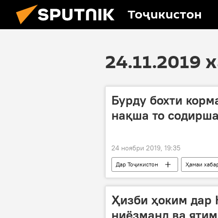
Тоҷикистон
24.11.2019 
Бурду бохти корм
нақша то содирш
24 ноябри 2019, 19:35
Дар Тоҷикистон
Ҳамаи хаба
мансабӣ
Суғд
Рӯйд
Ҳизби ҳоким дар 
ниёзманд ва яти