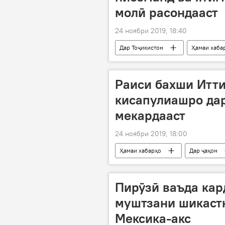
молӣ расондааст
24 ноябри 2019, 18:40
Дар Тоҷикистон
Ҳамаи хаба
эҳтиёҷмандон
кӯдакони яти
Раиси бахши Итт
кисапулиашро дар
мекардааст
24 ноябри 2019, 18:00
Ҳамаи хабарҳо
Дар ҷаҳон
қалбакӣ
парванда
Пирӯзӣ ваъда кар
муштзани шикастн
Мексика-акс