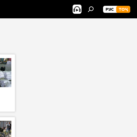
РУС
ТОҶ