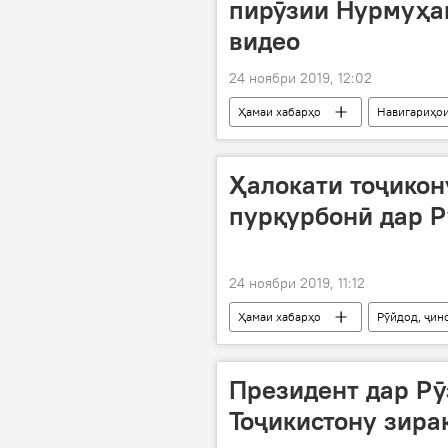
пирӯзии Нурмуҳа
видео
24 ноябри 2019, 12:02
Ҳамаи хабарҳо
Навигариҳои
Ҳалокати тоҷикон
пурқурбонӣ дар Р
24 ноябри 2019, 11:12
Ҳамаи хабарҳо
Рӯйдод, ҷин
Дар Тоҷикистон
Муҳоҷират
Президент дар Рӯ
Тоҷикистону зира