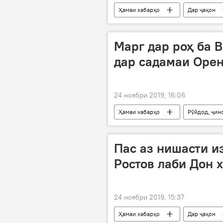
Ҳамаи хабарҳо
Дар ҷаҳон
Афғонистон
Аврупо
Марг дар роҳ ба 
дар садамаи Оре
24 ноябри 2019, 16:06
Ҳамаи хабарҳо
Рӯйдод, ҷин
Пас аз нишасти и
Ростов лаби Дон 
24 ноябри 2019, 15:37
Ҳамаи хабарҳо
Дар ҷаҳон