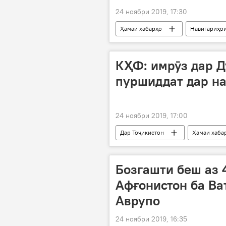
24 ноябри 2019, 17:30
Ҳамаи хабарҳо
Навигариҳои
Дар Тоҷикистон
КҲФ: имрӯз дар 
пуршиддат дар на
24 ноябри 2019, 17:00
Дар Тоҷикистон
Ҳамаи хаба
борони пуршиддат
боридан
Бозгашти беш аз 
Афғонистон ба Ват
Аврупо
24 ноябри 2019, 16:35