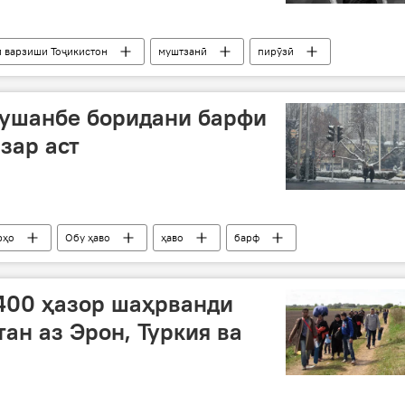
 варзиши Тоҷикистон
муштзанӣ
пирӯзӣ
Душанбе боридани барфи
зар аст
рҳо
Обу ҳаво
ҳаво
барф
и барф
ҳавои сард
400 ҳазор шаҳрванди
ан аз Эрон, Туркия ва