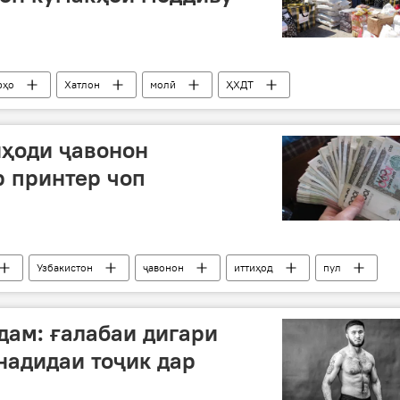
рҳо
Хатлон
молӣ
ҲХДТ
м
Норак
иҳоди ҷавонон
 принтер чоп
Узбакистон
ҷавонон
иттиҳод
пул
парвандаи ҷиноӣ
чоп
дам: ғалабаи дигари
адидаи тоҷик дар