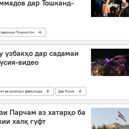
ммадов дар Тошканд-
 варзиши Тоҷикистон
у узбакҳо дар садамаи
усия-видео
оят ва ҳолатҳои фавқулода
Дар Русия
даргузашт
зи Парчам аз хатарҳо ба
кии халқ гуфт