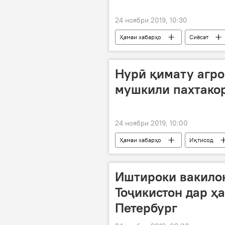
24 ноябри 2019, 10:30
Ҳамаи хабарҳо
Сиёсат
Нурӣ қимату агро
мушкили пахтакор
24 ноябри 2019, 10:00
Ҳамаи хабарҳо
Иқтисод
Дар Тоҷикистон
Иштироки вакило
Тоҷикистон дар ҳ
Петербург