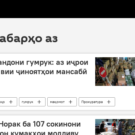
хабарҳо аз
андони гумрук: аз иҷрои
авии ҷиноятҳои мансабӣ
рҳо
гумрук
мақомот
Прокуратура
од, ҷиноят ва ҳолатҳои фавқулода
Норак ба 107 сокинони
мон кумакҳои моддиву