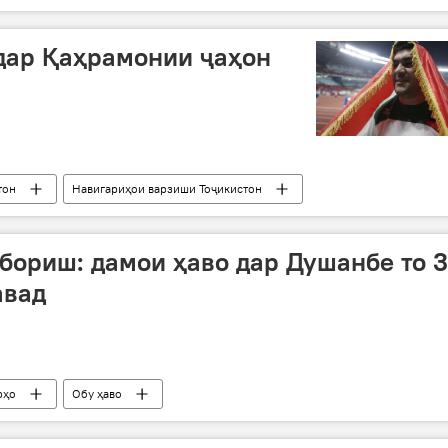
дар Қаҳрамонии ҷаҳон
тон
Навигариҳои варзиши Тоҷикистон
сабук
Дилшод Назаров
бориш: дамои ҳаво дар Душанбе то 
авад
рҳо
Обу ҳаво