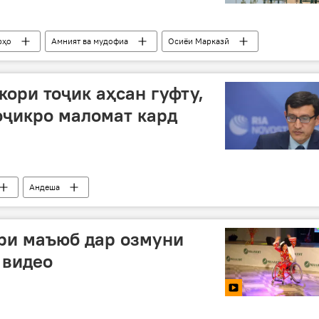
рҳо
Амният ва мудофиа
Осиёи Марказӣ
стон
кори тоҷик аҳсан гуфту,
оҷикро маломат кард
Андеша
ри маъюб дар озмуни
 видео