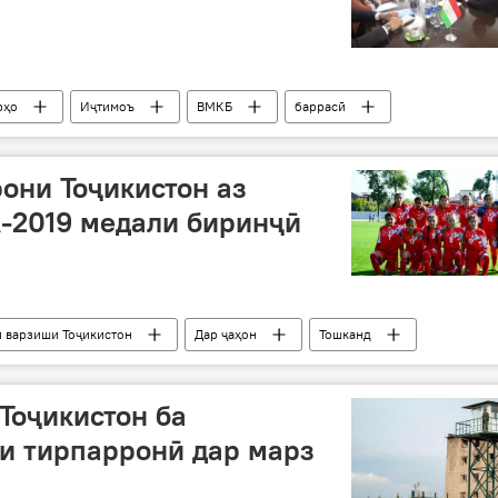
рҳо
Иҷтимоъ
ВМКБ
баррасӣ
они Тоҷикистон аз
-2019 медали биринҷӣ
 варзиши Тоҷикистон
Дар ҷаҳон
Тошканд
ухтарон
Тоҷикистон ба
и тирпарронӣ дар марз