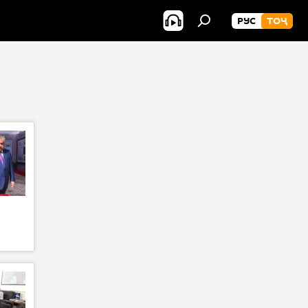
РУС
ТОҶ