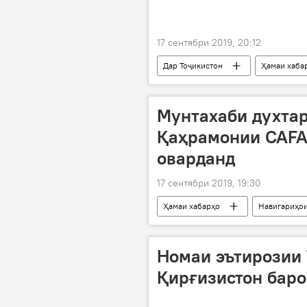
17 сентябри 2019, 20:12
Дар Тоҷикистон
Ҳамаи хаба
СММ
кӯмаки озуқаворӣ
Мунтахаби духтар
Қаҳрамонии CAFA
оварданд
17 сентябри 2019, 19:30
Ҳамаи хабарҳо
Навигариҳои
футбол
мунтахаб
д
Номаи эътирозии 
Қирғизистон баро