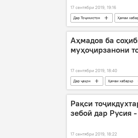
17 сентябри 2019, 19:16
Дар Тоҷикистон
Ҳамаи хаба
Вазъ дар марзи Тоҷикистону Қирғизи
Аҳмадов ба соҳиб
муҳоҷирзанони т
17 сентябри 2019, 18:40
Дар ҷаҳон
Ҳамаи хабарҳо
Рақси тоҷикдухта
зебоӣ дар Русия -
17 сентябри 2019, 18:22