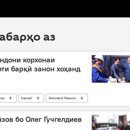
хабарҳо аз
ндони корхонаи
оти барқӣ занон хоҳанд
рҳо
Саноат
Эмомалӣ Раҳмон
зов бо Олег Гучгелдиев