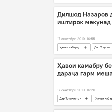
Дилшод Назаров 
иштирок мекунад
17 сентябри 2019, 16:55
Ҳамаи хабарҳо
Дар Тоҷикис
қаҳрамонии ҷаҳон
варзиши 
Ҳавои камабру бе
дараҷа гарм меш
17 сентябри 2019, 16:20
Дар Тоҷикистон
Ҳамаи хаба