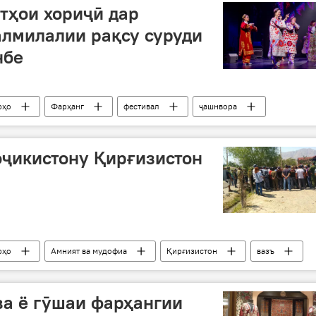
тҳои хориҷӣ дар
лмилалии рақсу суруди
нбе
рҳо
Фарҳанг
фестивал
ҷашнвора
оҷикистону Қирғизистон
рҳо
Амният ва мудофиа
Қирғизистон
вазъ
Вазъ дар марзи Тоҷикистону Қирғизистон
а ё гӯшаи фарҳангии