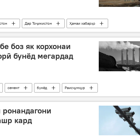
стон
Дар Тоҷикистон
Ҳамаи хабарҳо
Марказӣ
Қирғизистон
кушта шудан
е боз як корхонаи
орӣ бунёд мегардад
семент
бунёд
Раисҷумҳур
истон
Душанбе
 ронандагони
ашр кард