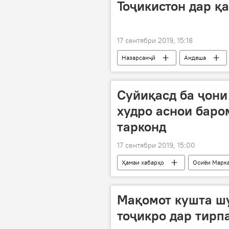
Тоҷикистон дар қ
17 сентябри 2019, 15:18
Назарсанҷӣ
Андеша
Дар Тоҷикистон
Суйиқасд ба ҷони
худро аснои баро
тарконд
17 сентябри 2019, 15:00
Ҳамаи хабарҳо
Осиёи Марк
Мақомот кушта ш
тоҷикро дар тирп