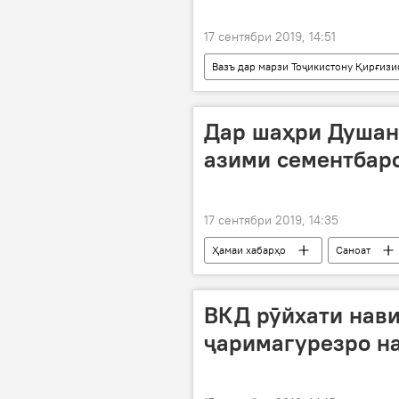
17 сентябри 2019, 14:51
Вазъ дар марзи Тоҷикистону Қирғизи
Амният ва мудофиа
Осиёи 
тирпарронӣ
Дар шаҳри Душанб
азими сементбар
17 сентябри 2019, 14:35
Ҳамаи хабарҳо
Саноат
Эмомалӣ Раҳмон
Дар Тоҷик
ВКД рӯйхати нави
ҷаримагурезро н