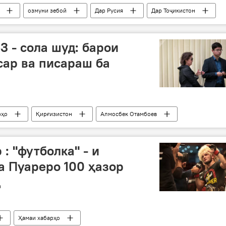
озмуни зебоӣ
Дар Русия
Дар Тоҷикистон
3 - сола шуд: барои
ар ва писараш ба
рҳо
Қирғизистон
Алмосбек Отамбоев
 : "футболка" - и
а Пуареро 100 ҳазор
д
Ҳамаи хабарҳо