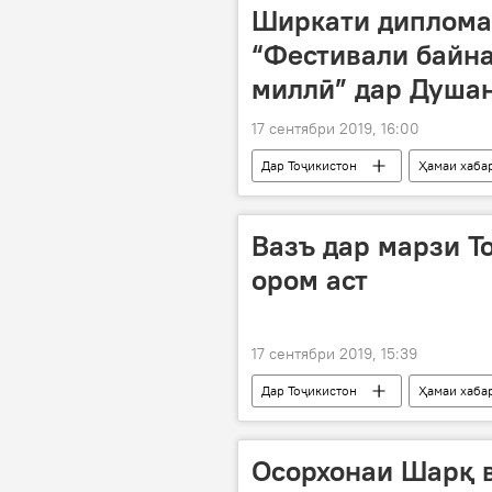
Ширкати диплома
“Фестивали байна
миллӣ” дар Душа
17 сентябри 2019, 16:00
Дар Тоҷикистон
Ҳамаи хаба
дипломатҳо
байналмилалӣ
Вазъ дар марзи Т
ором аст
17 сентябри 2019, 15:39
Дар Тоҷикистон
Ҳамаи хаба
марз
баҳси сарҳадӣ
Осорхонаи Шарқ в