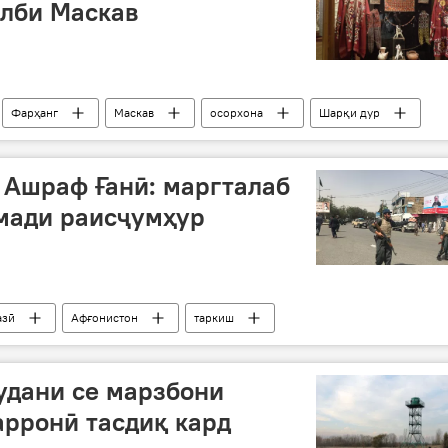
алби Маскав
Фарҳанг
Маскав
осорхона
Шарқи дур
 Ашраф Ғанӣ: маргталаб
мади раисҷумҳур
азӣ
Афғонистон
таркиш
удани се марзбони
арронӣ тасдиқ кард