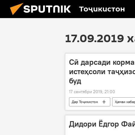
Тоҷикистон
17.09.2019 
Сӣ дарсади корма
истеҳсоли таҷҳиз
буд
17 сентябри 2019, 21:00
Дар Тоҷикистон
Ҳамаи хаба
Рустами Эмомалӣ
Дидори Ёдгор Фай