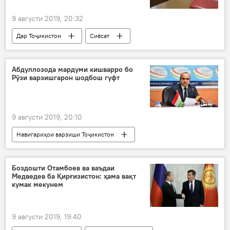
9 августи 2019, 20:32
Дар Тоҷикистон
Сиёсат
нишасти матбуотӣ
рӯзноманигорон
ВМКБ
Абдуллозода мардуми кишварро бо
Рӯзи варзишгарон шодбош гуфт
9 августи 2019, 20:10
Навигариҳои варзиши Тоҷикистон
Ҳамаи хабарҳо
Боздошти Отамбоев ва ваъдаи
Медведев ба Қирғизистон: ҳама вақт
кумак мекунем
9 августи 2019, 19:40