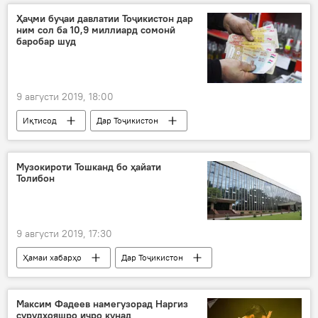
қиммат шудан
Ҳаҷми буҷаи давлатии Тоҷикистон дар
ним сол ба 10,9 миллиард сомонӣ
баробар шуд
9 августи 2019, 18:00
Иқтисод
Дар Тоҷикистон
иҷро нашудани нақшаи буҷа
Вазорати молия
Музокироти Тошканд бо ҳайати
Толибон
9 августи 2019, 17:30
Ҳамаи хабарҳо
Дар Тоҷикистон
Осиёи Марказӣ
Ӯзбекистон
музокирот
Толибон
Максим Фадеев намегузорад Наргиз
сурудҳояшро иҷро кунад