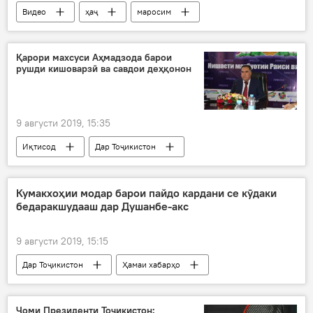
Видео
ҳаҷ
маросим
Арабистони Саудӣ
Дар Тоҷикистон
Қарори махсуси Аҳмадзода барои
рушди кишоварзӣ ва савдои деҳқонон
9 августи 2019, 15:35
Иқтисод
Дар Тоҷикистон
кишоварзӣ
Вазорати кишоварзӣ
деҳқони тоҷик
савдо
Суғд
Кумакхоҳии модар барои пайдо кардани се кӯдаки
бедаракшудааш дар Душанбе-акс
9 августи 2019, 15:15
Дар Тоҷикистон
Ҳамаи хабарҳо
Рӯйдод, ҷиноят ва ҳолатҳои фавқулода
Душанбе
кӯдак
бедарак шудан
Ҷоми Президенти Тоҷикистон: