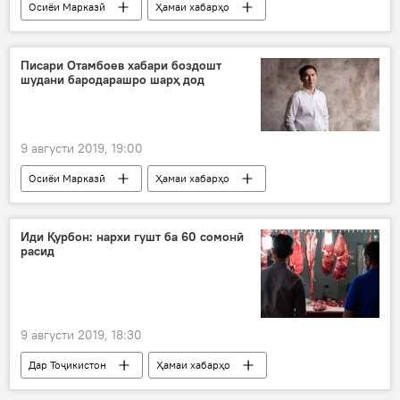
Осиёи Марказӣ
Ҳамаи хабарҳо
Дмитрий Медведев
Қирғизистон
ваъда
Писари Отамбоев хабари боздошт
шудани бародарашро шарҳ дод
9 августи 2019, 19:00
Осиёи Марказӣ
Ҳамаи хабарҳо
Қирғизистон
боздошт
писар
Алмосбек Отамбоев
Иди Қурбон: нархи гушт ба 60 сомонӣ
расид
9 августи 2019, 18:30
Дар Тоҷикистон
Ҳамаи хабарҳо
Иҷтимоъ
нарх
гушт