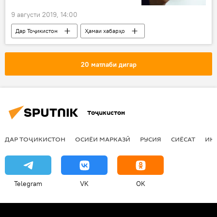
9 августи 2019, 14:00
Дар Тоҷикистон
Ҳамаи хабарҳо
Иҷтимоъ
маблағ
20 матлаби дигар
Тоҷикистон
ДАР ТОҶИКИСТОН
ОСИЁИ МАРКАЗӢ
РУСИЯ
СИЁСАТ
ИҚ
Telegram
VK
OK