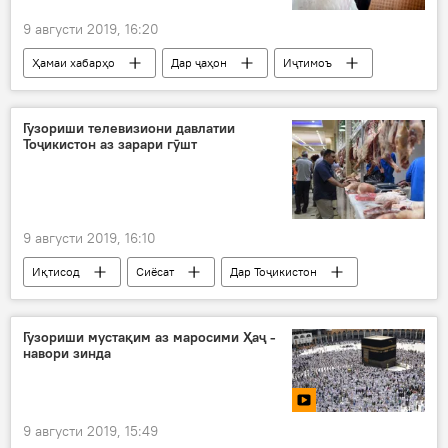
9 августи 2019, 16:20
Ҳамаи хабарҳо
Дар ҷаҳон
Иҷтимоъ
Осиёи Марказӣ
Ӯзбекистон
Самарқанд
зан
ҳамсар
Гузориши телевизиони давлатии
Тоҷикистон аз зарари гӯшт
бисёрзанӣ
9 августи 2019, 16:10
Иқтисод
Сиёсат
Дар Тоҷикистон
нарх
гӯшт
воридоти гӯшт
бозор
қиматшавӣ
Гузориши мустақим аз маросими Ҳаҷ -
навори зинда
9 августи 2019, 15:49