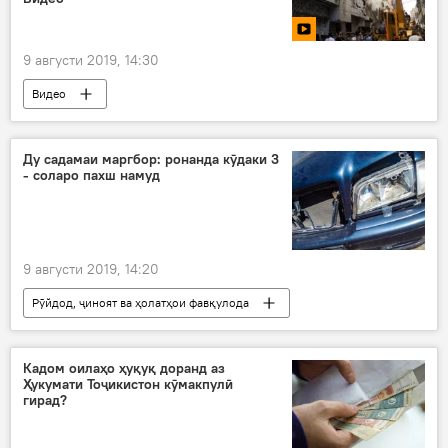
9 августи 2019, 14:30
Видео
Ду садамаи маргбор: ронанда кӯдаки 3
- соларо пахш намуд
9 августи 2019, 14:20
Рӯйдод, ҷиноят ва ҳолатҳои фавқулода
Ҳамаи хабарҳо
Дар Тоҷикистон
Кадом оилаҳо ҳуқуқ доранд аз
Ҳукумати Тоҷикистон кӯмакпулӣ
гирад?