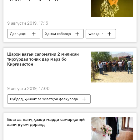
9 августи 2019, 17:15
Дар ҷаҳон
Ҳамаи хабарҳо
Фарҳанг
Ӯзбекистон
суруд
шеър
сароидан
консерт
Дар Русия
Шарҳи вазъи саломатии 2 милисаи
тирхӯрдаи тоҷик дар марз бо
Қирғизистон
9 августи 2019, 17:00
Рӯйдод, ҷиноят ва ҳолатҳои фавқулода
Дар Тоҷикистон
Тандурустӣ
Беш аз панҷ ҳазор марди самарқандӣ
зани дуюм доранд