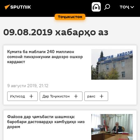
ТОҶ
Тоҷикистон
09.08.2019 хабарҳо аз
Кумита ба маблағи 240 миллион
сомонӣ пинҳонкунии андозро ошкор
кардааст
9 августи 2019, 21:12
Иқтисод
Дар Тоҷикистон
раис
нишасти матбуотӣ
пинҳонкунии андоз
Кумитаи андоз
Файзов дар ҷамъбасти шашмоҳа:
баробари дастовардҳо камбудиҳо низ
дорем