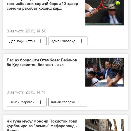
теннисбозони хориҷӣ барои 10 ҳазор
кӯмакхоҳӣ
сомонӣ рақобат хоҳанд кард
9 августи 2019, 14:50
Дар Тоҷикистон
Ҳамаи хабарҳо
Навигариҳои варзиши Тоҷикистон
ҷоми президент
Пас аз боздошти Отамбоев: Бабанов
ба Қирғизистон бозгашт - акс
Ҷоми президент Тоҷикистон
теннис
теннисбоз
теннисбозони ҷавон
Душанбе
9 августи 2019, 14:41
Осиёи Марказӣ
Ҳамаи хабарҳо
Қирғизистон
Омурбек Бабанов
боздошт
бозгашт
Чӣ гуна мусулмонони Покистон гови
қурбониро аз "осмон" мефароранд -
Видео