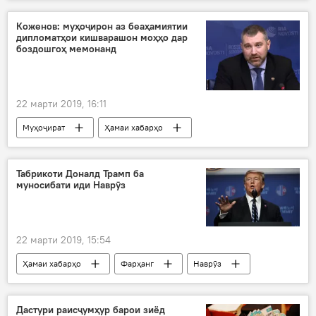
Навигариҳои варзиши Тоҷикистон
шаҳрдорӣ
Дар Тоҷикистон
Коженов: муҳоҷирон аз беаҳамиятии
дипломатҳои кишварашон моҳҳо дар
Душанбе
боздошгоҳ мемонанд
22 марти 2019, 16:11
Муҳоҷират
Ҳамаи хабарҳо
Табрикоти Доналд Трамп ба
муносибати иди Наврӯз
22 марти 2019, 15:54
Ҳамаи хабарҳо
Фарҳанг
Наврӯз
ҷашн
табрикот
Дастури раисҷумҳур барои зиёд