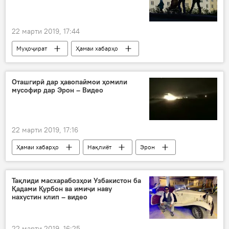
22 марти 2019, 17:44
Муҳоҷират
Ҳамаи хабарҳо
Оташгирӣ дар ҳавопаймои ҳомили
мусофир дар Эрон – Видео
22 марти 2019, 17:16
Ҳамаи хабарҳо
Нақлиёт
Эрон
ҳавопаймо
нишаст
оташ
Тақлиди масхарабозҳои Узбакистон ба
Қадами Қурбон ва имиҷи наву
нахустин клип – видео
22 марти 2019, 16:25