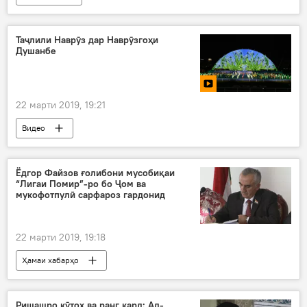
Таҷлили Наврӯз дар Наврӯзгоҳи
Душанбе
22 марти 2019, 19:21
Видео
Ёдгор Файзов ғолибони мусобиқаи
“Лигаи Помир”-ро бо Ҷом ва
мукофотпулӣ сарфароз гардонид
22 марти 2019, 19:18
Ҳамаи хабарҳо
Навигариҳои варзиши Тоҷикистон
футзал
Дар Тоҷикистон
ВМКБ
Ришашро кӯтоҳ ва ранг кард: Ал-