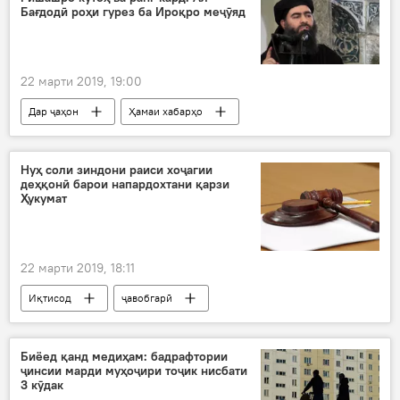
Бағдодӣ роҳи гурез ба Ироқро меҷӯяд
22 марти 2019, 19:00
Дар ҷаҳон
Ҳамаи хабарҳо
Нуҳ соли зиндони раиси хоҷагии
деҳқонӣ барои напардохтани қарзи
Ҳукумат
22 марти 2019, 18:11
Иқтисод
ҷавобгарӣ
парвандаи ҷиноӣ
ҳукми суд
зиндон
Дар Тоҷикистон
Биёед қанд медиҳам: бадрафтории
ҷинсии марди муҳоҷири тоҷик нисбати
3 кӯдак