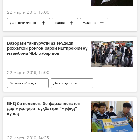
22 марти 2019, 15:06
Дар Тоҷикистон
фасод
мақола
мубориза бо фасод
"асосгузори Сингапури мудерн"
Вазорати тандурустӣ аз теъдоди
роҳхатҳои ройгон барои иштирокчиёну
маъюбони ҶБВ хабар дод
22 марти 2019, 15:00
Ҳамаи хабарҳо
Дар Тоҷикистон
ҶБВ
маъюб
истироҳат
Вазорати тандурустӣ
ВКД ба волидон: бо фарзандонатон
дар муҳоҷират суҳбатҳои "муфид"
кунед
22 марти 2019, 14:25