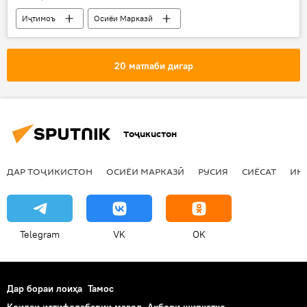
Иҷтимоъ
Осиёи Марказӣ
Муҳоҷират
Ҳамаи хабарҳо
20 матлаби дигар
Тоҷикистон
ДАР ТОҶИКИСТОН
ОСИЁИ МАРКАЗӢ
РУСИЯ
СИЁСАТ
ИҚ
Telegram
VK
OK
Дар бораи лоиҳа
Тамос