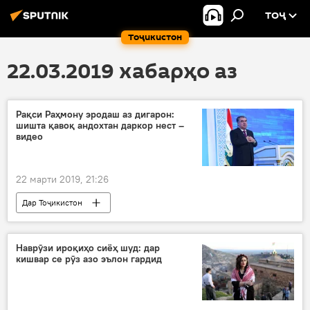
ТОҶ
Тоҷикистон
22.03.2019 хабарҳо аз
Рақси Раҳмону эродаш аз дигарон:
шишта қавоқ андохтан даркор нест –
видео
22 марти 2019, 21:26
Дар Тоҷикистон
Наврӯзи ироқиҳо сиёҳ шуд: дар
кишвар се рӯз азо эълон гардид