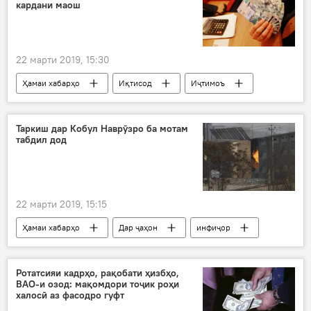
кардани маош
22 марти 2019, 15:30
Ҳамаи хабарҳо
Иқтисод
Иҷтимоъ
Осиёи Марказӣ
Таркиш дар Кобул Наврӯзро ба мотам
табдил дод
22 марти 2019, 15:15
Ҳамаи хабарҳо
Дар ҷаҳон
инфиҷор
таркиш
Афғонистон
даргузашт
Ротатсияи кадрҳо, рақобати ҳизбҳо,
ВАО-и озод: мақомдори тоҷик роҳи
халосӣ аз фасодро гуфт