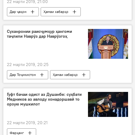
22 марти 2019, 21:00
Дар ҷаҳон
Ҳамаи хабарҳо
Суханронии раисҷумҳур ҳангоми
таҷлили Наврӯз дар Наврӯзгоҳ
22 марти 2019, 20:25
Дар Тоҷикистон
Ҳамаи хабарҳо
Гуфт бачаи одист аз Душанбе: суҳбати
Медников аз авлоду хонадоршавӣ то
орзую мушкилот
22 марти 2019, 20:21
Фарҳанг