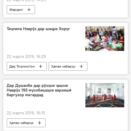
Фарҳанг
Таҷлили Наврӯз дар шаҳри Хоруғ
22 марти 2019, 16:25
Дар Тоҷикистон
Ҳамаи хабарҳо
Осиёи Марказӣ
Фарҳанг
Дар Душанбе дар рӯзҳои ҷашни
Наврӯз 193 мусобиқаҳои варзишӣ
баргузор мегардад
22 марти 2019, 16:15
Ҳамаи хабарҳо