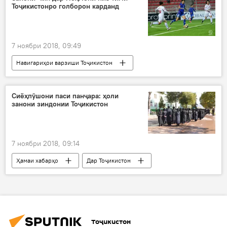
Тоҷикистонро голборон карданд
7 ноябри 2018, 09:49
Навигариҳои варзиши Тоҷикистон
Сиёҳпӯшони паси панҷара: ҳоли
занони зиндонии Тоҷикистон
7 ноябри 2018, 09:14
Ҳамаи хабарҳо
Дар Тоҷикистон
Тасвирбаён
зиндон
Норак
зан
Тоҷикистон