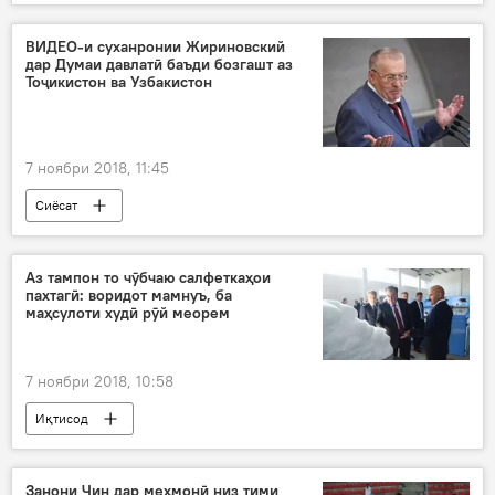
ВИДЕО-и суханронии Жириновский
дар Думаи давлатӣ баъди бозгашт аз
Тоҷикистон ва Узбакистон
7 ноябри 2018, 11:45
Сиёсат
Аз тампон то чӯбчаю салфеткаҳои
пахтагӣ: воридот мамнуъ, ба
маҳсулоти худӣ рӯй меорем
7 ноябри 2018, 10:58
Иқтисод
Занони Чин дар меҳмонӣ низ тими