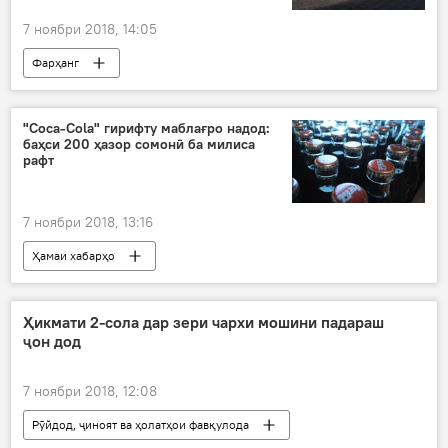
7 ноябри 2018, 14:05
Фарҳанг
"Coca-Cola" гирифту маблағро надод:
баҳси 200 ҳазор сомонӣ ба милиса
рафт
7 ноябри 2018, 13:16
Ҳамаи хабарҳо
Ҳикмати 2-сола дар зери чархи мошини падараш
ҷон дод
7 ноябри 2018, 12:08
Рӯйдод, ҷиноят ва ҳолатҳои фавқулода