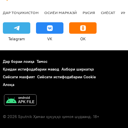
ДАР ТОҶИКИСТОН
ОСИЁИ МАРКАЗӢ
РУСИЯ
СИЁСАТ
ИҚ
Telegram
VK
OK
Дар бораи лоиҳа
Тамос
Қоидаи истифодабарии мавод
Ахбори ширкатҳо
Сиёсати махфият
Сиёсати истифодабарии Cookie
Алоқа
© 2026 Sputnik Ҳамаи ҳуқуқҳо ҳимоя шудаанд. 18+