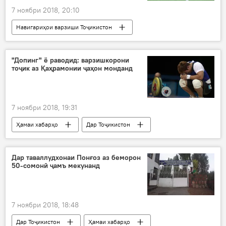
7 ноябри 2018, 20:10
Навигариҳои варзиши Тоҷикистон
Ҳамаи хабарҳо
"Допинг" ё раводид: варзишкорони
тоҷик аз Қаҳрамонии ҷаҳон монданд
7 ноябри 2018, 19:31
Ҳамаи хабарҳо
Дар Тоҷикистон
Навигариҳои варзиши Тоҷикистон
федератсияҳои варзишӣ
допинг
Дар таваллудхонаи Понғоз аз беморон
50-сомонӣ ҷамъ мекунанд
7 ноябри 2018, 18:48
Дар Тоҷикистон
Ҳамаи хабарҳо