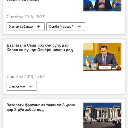
7 ноябри 2018, 15:25
Ҳамаи хабарҳо
Осиёи Марказӣ
Узбакистон
урён
Қирғизистон
Дар Тоҷикистон
Давлаталӣ Саид роҳ сӯи сулҳ дар
Корея ва рушди Осиёро нишон дод
7 ноябри 2018, 14:57
Дар ҷаҳон
Вазорати фарҳанг аз таҷлили 3 ҷашн
дар 2 рӯз хабар дод