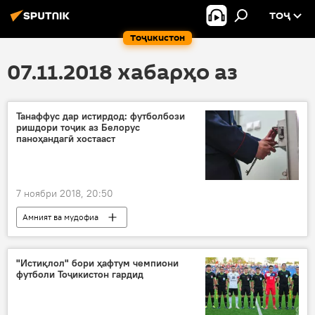
ТОҶ
Тоҷикистон
07.11.2018 хабарҳо аз
Танаффус дар истирдод: футболбози
ришдори тоҷик аз Белорус
паноҳандагӣ хостааст
7 ноябри 2018, 20:50
Амният ва мудофиа
"Истиқлол" бори ҳафтум чемпиони
футболи Тоҷикистон гардид