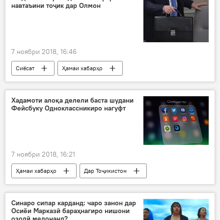
навтаъини тоҷик дар Олмон
7 ноябри 2018, 16:46
Сиёсат
Ҳамаи хабарҳо
Хадамоти алоқа делели баста шудани
Фейсбуку Одноклассникиро нагуфт
7 ноябри 2018, 16:21
Ҳамаи хабарҳо
Дар Тоҷикистон
шабакаҳои иҷтимоӣ
хадамот
Фейсбук
Синаро сипар карданд: чаро занон дар
Осиёи Марказӣ бараҳнагиро нишони
озодӣ медонанд?