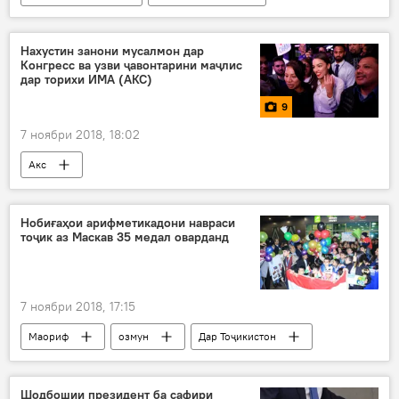
Нахустин занони мусалмон дар
Конгресс ва узви ҷавонтарини маҷлис
дар торихи ИМА (АКС)
9
7 ноябри 2018, 18:02
Акс
Нобиғаҳои арифметикадони навраси
тоҷик аз Маскав 35 медал оварданд
7 ноябри 2018, 17:15
Маориф
озмун
Дар Тоҷикистон
Шодбошии президент ба сафири