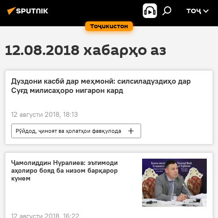
ТОҶ
Тоҷикистон
12.08.2018 хабарҳо аз
Дуздони касбӣ дар меҳмонӣ: силсиладуздиҳо дар
Суғд милисаҳоро нигарон кард
12 августи 2018, 18:13
Рӯйдод, ҷиноят ва ҳолатҳои фавқулода
Дар Тоҷикистон
дуздӣ
ҳабс
меҳмонӣ
Ҷамолиддин Нуралиев: эътимоди
аҳолиро бояд ба низом барқарор
кунем
12 августи 2018, 16:22