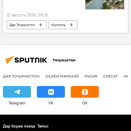
12 августи 2018, 09:10
Дар Тоҷикистон
Иҷтимоъ
қонуншиканӣ
замин
ВМКБ
Тоҷикистон
ДАР ТОҶИКИСТОН
ОСИЁИ МАРКАЗӢ
РУСИЯ
СИЁСАТ
ИҚ
Telegram
VK
OK
Дар бораи лоиҳа
Тамос