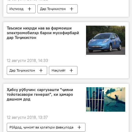
Иқтисод
Дар Тоҷикистон
электронӣ
эътимод ва ҳамкорӣ
хазинадорӣ
шаффофият
Таъсиси ниҳоди нав ва фармоиши
электромобилҳо барои мусофирбарӣ
дар Тоҷикистон
12 августи 2018, 14:33
Дар Тоҷикистон
Нақлиёт
электромобил
намоишгоҳ
Қазоқистон
Ҳабсу рӯбучин: саргузашти "ҷияни
тойотасавори генерал", ки ҳамаро
дашном дод
12 августи 2018, 13:37
Рӯйдод, ҷиноят ва ҳолатҳои фавқулода