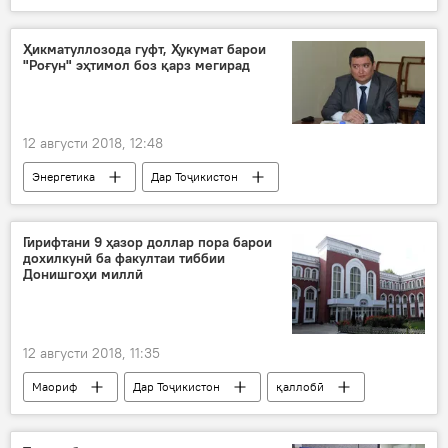
Дар Тоҷикистон
боздошт
қоидавайронкунӣ
майдаавбошӣ
Ҳикматуллозода гуфт, Ҳукумат барои
"Роғун" эҳтимол боз қарз мегирад
12 августи 2018, 12:48
Энергетика
Дар Тоҷикистон
нерӯгоҳи барқобии Роғун
евробондҳо
қарздиҳӣ
Гирифтани 9 ҳазор доллар пора барои
дохилкунӣ ба факултаи тиббии
Донишгоҳи миллӣ
12 августи 2018, 11:35
Маориф
Дар Тоҷикистон
қаллобӣ
порагирӣ
донишгоҳ