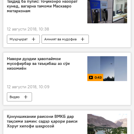
Таҳдид ба пулис: тоҷиконро назорат
кунед, вагарна тамоми Маскавро
метарконам
12 августи 2018, 10:38
Муҳоҷират
Амният ва мудофиа
таҳдид
зан
Дар Русия
Навори дуздии ҳавопаймои
мусофирбар ва таъқибаш аз сӯи
низомиён
0:43
12 августи 2018, 10:09
Видео
Қонуншикании раисони ВМКБ дар
тақсими замин: садҳо қарори раиси
Хоруғ хилофи шаҳрсозӣ