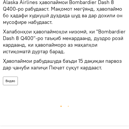
Alaska Airlines ҳавопаймои Bombardier Dash 8
Q400-ро рабудааст. Мақомот мегӯянд, ҳавопаймо
бо ҳадафи худкушӣ дуздида шуд ва дар дохили он
мусофире набудааст.
Халабонҳои ҳавопаймоҳои низомӣ, ки "Bombardier
Dash 8 Q400"-ро таъқиб мекардаанд, дуздро розӣ
кардаанд, ки ҳавопайморо аз маҳалҳои
истиқоматӣ дуртар барад.
Ҳавопаймои рабудашуда баъди 15 дақиқаи парвоз
дар ҷануби халиҷи Пюҷет суқут кардааст.
Видео