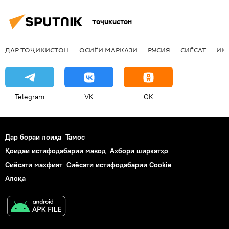
Тоҷикистон
ДАР ТОҶИКИСТОН
ОСИЁИ МАРКАЗӢ
РУСИЯ
СИЁСАТ
ИҚ
Telegram
VK
OK
Дар бораи лоиҳа
Тамос
Қоидаи истифодабарии мавод
Ахбори ширкатҳо
Сиёсати махфият
Сиёсати истифодабарии Cookie
Алоқа