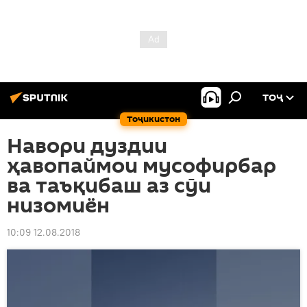
ТОҶ
Тоҷикистон
Навори дуздии
ҳавопаймои мусофирбар
ва таъқибаш аз сӯи
низомиён
10:09 12.08.2018