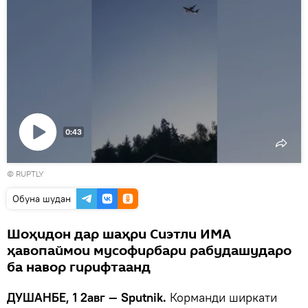
0:43
Пахши
© RUPTLY
видео
Обуна шудан
Шоҳидон дар шаҳри Сиэтли ИМА
ҳавопаймои мусофирбари рабудашударо
ба навор гирифтаанд
ДУШАНБЕ, 1 2авг — Sputnik.
Корманди ширкати