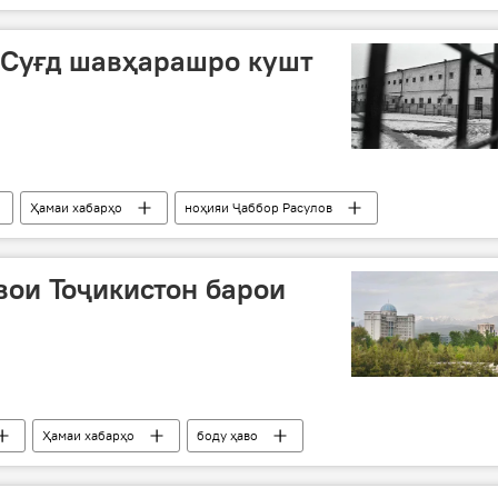
 Суғд шавҳарашро кушт
Ҳамаи хабарҳо
ноҳияи Ҷаббор Расулов
вои Тоҷикистон барои
Ҳамаи хабарҳо
боду ҳаво