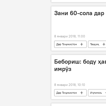
боздид
имзои қарордодҳо
Зани 60-сола дар
8 январи 2018, 11:00
Дар Тоҷикистон
Таҳқиқ
куштор
боздошт
Бебориш: боду ҳа
имрӯз
8 январи 2018, 10:10
Дар Тоҷикистон
Иҷтимоъ