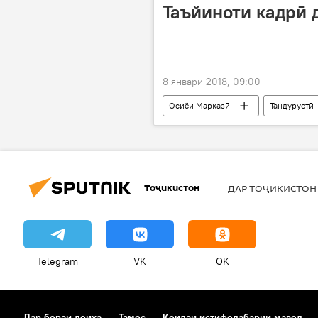
Таъйиноти кадрӣ 
8 январи 2018, 09:00
Осиёи Марказӣ
Тандурустӣ
Дониёр Турсунов
Турақул А
Тоҷикистон
ДАР ТОҶИКИСТОН
Telegram
VK
OK
Дар бораи лоиҳа
Тамос
Қоидаи истифодабарии мавод