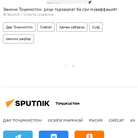
Занони Тоҷикистон: роҳи пурзаҳмат ба сӯи муваффақият
© Sputnik / Victoria Lyubavina
Дар Тоҷикистон
Сиёсат
Ҳамаи хабарҳо
Суғд
занони раҳбар
Тоҷикистон
ДАР ТОҶИКИСТОН
ОСИЁИ МАРКАЗӢ
РУСИЯ
СИЁСАТ
ИҚ