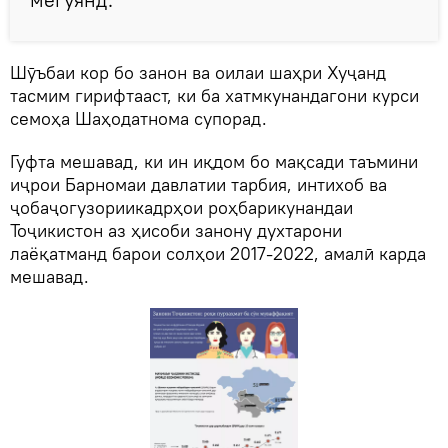
Шӯъбаи кор бо занон ва оилаи шаҳри Хуҷанд
тасмим гирифтааст, ки ба хатмкунандагони курси
семоҳа Шаҳодатнома супорад.
Гуфта мешавад, ки ин иқдом бо мақсади таъмини
иҷрои Барномаи давлатии тарбия, интихоб ва
ҷобаҷогузориикадрҳои роҳбарикунандаи
Тоҷикистон аз ҳисоби занону духтарони
лаёқатманд барои солҳои 2017-2022, амалӣ карда
мешавад.