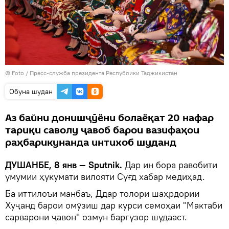
© Foto /
Пресс-служба президента Республики Таджикистан
Обуна шудан
Аз байни донишҷӯёни болаёқат 20 нафар
тариқи саволу ҷавоб барои вазифаҳои
раҳбарикунанда интихоб шуданд
ДУШАНБЕ, 8 янв — Sputnik.
Дар ин бора равобити
умумии ҳукумати вилояти Суғд хабар медиҳад.
Ба иттилоъи манбаъ, Ддар толори шаҳрдории
Хуҷанд барои омӯзиш дар курси семоҳаи "Мактаби
сарварони ҷавон" озмун баргузор шудааст.