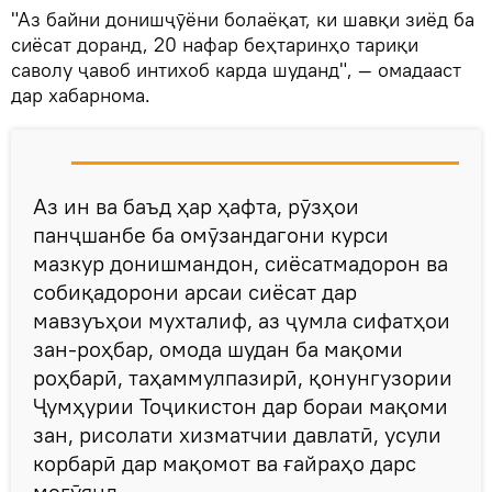
"Аз байни донишҷӯёни болаёқат, ки шавқи зиёд ба
сиёсат доранд, 20 нафар беҳтаринҳо тариқи
саволу ҷавоб интихоб карда шуданд", — омадааст
дар хабарнома.
Аз ин ва баъд ҳар ҳафта, рӯзҳои
панҷшанбе ба омӯзандагони курси
мазкур донишмандон, сиёсатмадорон ва
собиқадорони арсаи сиёсат дар
мавзуъҳои мухталиф, аз ҷумла сифатҳои
зан-роҳбар, омода шудан ба мақоми
роҳбарӣ, таҳаммулпазирӣ, қонунгузории
Ҷумҳурии Тоҷикистон дар бораи мақоми
зан, рисолати хизматчии давлатӣ, усули
корбарӣ дар мақомот ва ғайраҳо дарс
мегӯянд.