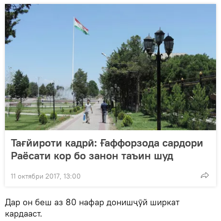
Тағйироти кадрӣ: Ғаффорзода сардори
Раёсати кор бо занон таъин шуд
11 октябри 2017, 13:00
Дар он беш аз 80 нафар донишҷӯй ширкат
кардааст.