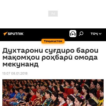
ТОҶ
Тоҷикистон
Духтарони суғдиро барои
мақомҳои роҳбарӣ омода
мекунанд
13:07 08.01.2018