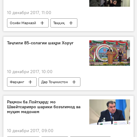
10 декабри 2017, 11:00
Осиёи Марказӣ
Таҳқиқ
Ҳамаи хабарҳо
Санкт-Петербург
Умар Мамадиев
Давлати Исломӣ
Таҷлили 85-солагии шаҳри Хоруғ
аз озодӣ маҳрум
боздошт
10 декабри 2017, 10:00
Фарҳанг
Дар Тоҷикистон
Ҳамаи хабарҳо
Хоруғ
Шодихон Ҷамшед
Раҳмон ба Лойтҳард: мо
Швейтсарияро шарики боэътимод ва
Арамбегим Маҳтобшозода
таҷлил
муҳим медонем
ҷашн
10 декабри 2017, 09:00