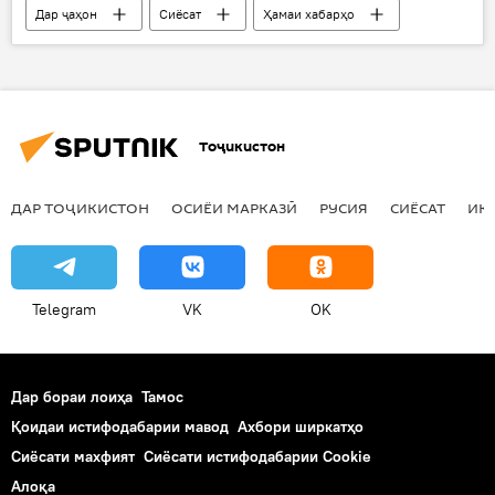
Дар ҷаҳон
Сиёсат
Ҳамаи хабарҳо
Эмомалӣ Раҳмон
Дар Тоҷикистон
Тоҷикистон
ДАР ТОҶИКИСТОН
ОСИЁИ МАРКАЗӢ
РУСИЯ
СИЁСАТ
ИҚ
Telegram
VK
OK
Дар бораи лоиҳа
Тамос
Қоидаи истифодабарии мавод
Ахбори ширкатҳо
Сиёсати махфият
Сиёсати истифодабарии Cookie
Алоқа