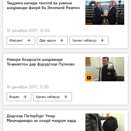
Лиги кишварҳои араб
талаб
Тақдими калиди тиллоӣ ва унвони
шаҳрванди фахрӣ ба Эмомалӣ Раҳмон
10 декабри 2017, 12:00
Фарҳанг
Дар ҷаҳон
Ҳамаи хабарҳо
Тоҷикистон-Урдун
Эмомалӣ Раҳмон
шаҳрванди ифтихорӣ
Навори боздошти шаҳрванди
Тоҷикистон дар фурудгоҳи Пулково
10 декабри 2017, 11:30
Видео
Ҳамаи хабарҳо
Додгоҳи Петербург Умар
Маҳмадиевро аз озодӣ маҳрум кард