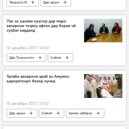
Тандурустӣ
Дар ҷаҳон
Ҳамаи хабарҳо
Арабистони Саудӣ
ВУХ-и Тоҷикистон
мулоқот
Пас аз қазияи куштор дар марз:
вазирони тоҷику афғон дар бораи чӣ
суҳбат карданд
10 декабри 2017, 14:00
Дар Тоҷикистон
Сиёсат
Ҳамаи хабарҳо
Сироҷиддин Аслов
Салоҳиддин Раббонӣ
ВУХ-и Тоҷикистон
Талаби вазирони араб аз Амрико:
қароратонро бекор кунед
баррасӣ
мулоқот
10 декабри 2017, 13:02
Дар ҷаҳон
Сиёсат
Ҳамаи хабарҳо
Исроил
Амрико