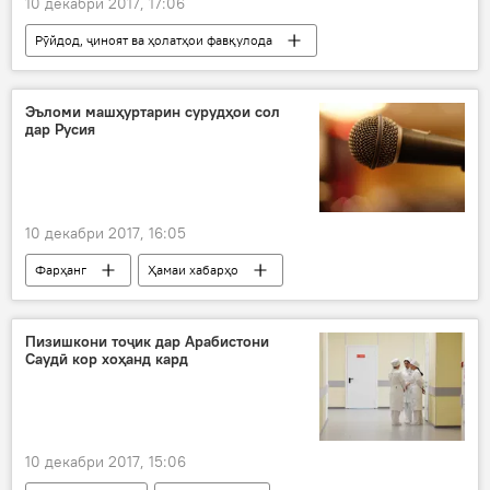
10 декабри 2017, 17:06
Рӯйдод, ҷиноят ва ҳолатҳои фавқулода
Дар ҷаҳон
Ҳамаи хабарҳо
Видео
Эъломи машҳуртарин сурудҳои сол
дар Русия
10 декабри 2017, 16:05
Фарҳанг
Ҳамаи хабарҳо
намоҳанги нав
озмуни нав
Дар Русия
Пизишкони тоҷик дар Арабистони
Саудӣ кор хоҳанд кард
10 декабри 2017, 15:06