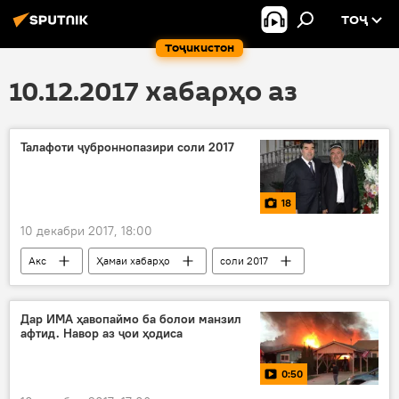
ТОҶ
Тоҷикистон
10.12.2017 хабарҳо аз
Талафоти ҷуброннопазири соли 2017
18
10 декабри 2017, 18:00
Акс
Ҳамаи хабарҳо
соли 2017
Дар Русия
Дар Тоҷикистон
Дар ИМА ҳавопаймо ба болои манзил
афтид. Навор аз ҷои ҳодиса
0:50