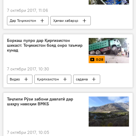
7 октябри 2017, 11:06
Дар Тоҷикистон
Ҳамаи хабарҳо
Илм ва фанноварӣ
Суғд
навоварон
Боркаш пулро дар Қирғизистон
шикаст: Тоҷикистон бояд онро таъмир
кунад
0:28
7 октябри 2017, 10:30
Видео
Қирғизистон
садама
пул
Дар Тоҷикистон
Таҷлили Рӯзи забони давлатӣ дар
шаҳру навоҳии ВМКБ
7 октябри 2017, 10:05