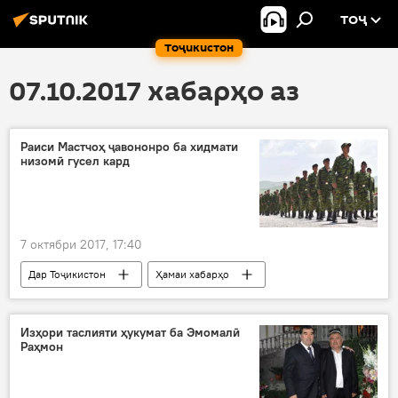
ТОҶ
Тоҷикистон
07.10.2017 хабарҳо аз
Раиси Мастчоҳ ҷавононро ба хидмати
низомӣ гусел кард
7 октябри 2017, 17:40
Дар Тоҷикистон
Ҳамаи хабарҳо
Амният ва мудофиа
Изҳори таслияти ҳукумат ба Эмомалӣ
Раҳмон