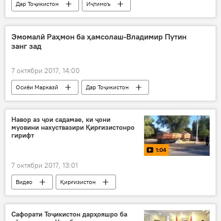
Дар Тоҷикистон
Иҷтимоъ
Ҳамаи хабарҳо
Эмомалӣ Раҳмон
Нуриддин Раҳмон
Эмомалӣ Раҳмон ба ҳамсолаш-Владимир Путин
занг зад
7 октябри 2017, 14:00
Осиёи Марказӣ
Дар Тоҷикистон
Сиёсат
Ҳамаи хабарҳо
Владимир Путин
Эмомали Раҳмон
Навор аз ҷои садамае, ки ҷони
муовини нахуствазири Қирғизистонро
табрикот
зодрӯз
Дар Русия
гирифт
1:04
7 октябри 2017, 13:01
Видео
Қирғизистон
Темур Ҷумъақодиров
садама
Сафорати Тоҷикистон дарҳояшро ба