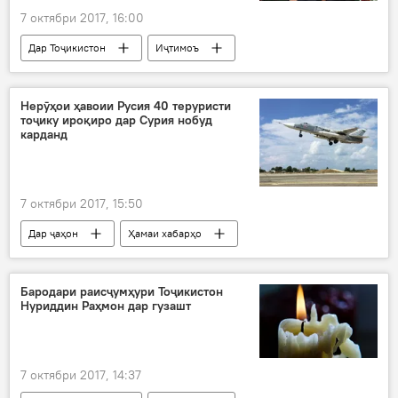
7 октябри 2017, 16:00
Дар Тоҷикистон
Иҷтимоъ
Ҳамаи хабарҳо
изҳори таслият
Эмомалӣ Раҳмон
Нерӯҳои ҳавоии Русия 40 теруристи
тоҷику ироқиро дар Сурия нобуд
карданд
7 октябри 2017, 15:50
Дар ҷаҳон
Ҳамаи хабарҳо
Амният ва мудофиа
Сурия
ДОИШ
нобуд кардан
ҷангиёни тоҷику ироқӣ
Бародари раисҷумҳури Тоҷикистон
Нуриддин Раҳмон дар гузашт
7 октябри 2017, 14:37