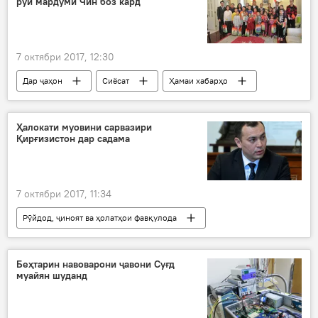
рӯи мардуми Чин боз кард
7 октябри 2017, 12:30
Дар ҷаҳон
Сиёсат
Ҳамаи хабарҳо
Чин
дарҳои кушод
Ҳалокати муовини сарвазири
Қирғизистон дар садама
7 октябри 2017, 11:34
Рӯйдод, ҷиноят ва ҳолатҳои фавқулода
Осиёи Марказӣ
Ҳамаи хабарҳо
Қирғизистон
Темур Ҷумъақодиров
Беҳтарин навоварони ҷавони Суғд
муайян шуданд
садама
дар гузашт
ноиби сарвазир
даргузашт