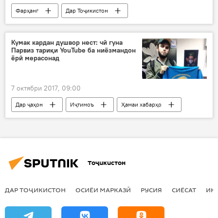
Фарҳанг
Дар Тоҷикистон
Ҳамаи хабарҳо
Хоруғ
таҷлил
Рӯзи забони давлатӣ
Кумак кардан душвор нест: чӣ гуна
Парвиз тариқи YouTube ба ниёзмандон
ёрӣ мерасонад
7 октябри 2017, 09:00
Дар ҷаҳон
Иҷтимоъ
Ҳамаи хабарҳо
Парвиз Иброҳимов
осон аст
Дар Русия
Дар Тоҷикистон
Тоҷикистон
ДАР ТОҶИКИСТОН
ОСИЁИ МАРКАЗӢ
РУСИЯ
СИЁСАТ
ИҚ