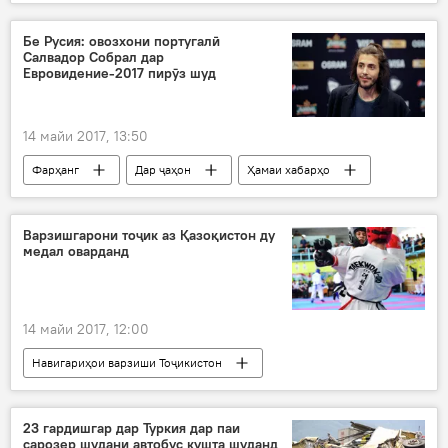
Ҳамаи хабарҳо
Қатар
Сироҷиддин Аслов
мулоқот
Бе Русия: овозхони португалӣ
Салвадор Собрал дар
Евровидение-2017 пирӯз шуд
14 майи 2017, 13:50
Фарҳанг
Дар ҷаҳон
Ҳамаи хабарҳо
Салвадор Собрал
ҷои аввал
Варзишгарони тоҷик аз Қазоқистон ду
медал оварданд
14 майи 2017, 12:00
Навигариҳои варзиши Тоҷикистон
Осиёи Марказӣ
Дар ҷаҳон
Ҳамаи хабарҳо
Қазоқистон
23 гардишгар дар Туркия дар паи
сарозер шудани автобус кушта шуданд