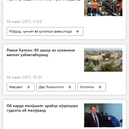
Мануеҳр Хуморов
таэквандо
14 майи 2017, 11:03
Рӯйдод, ҷиноят ва ҳолатҳои фавқулода
Дар ҷаҳон
Ҳамаи хабарҳо
Туркия
Раҷаб Тайиб Эрдуғон
садама
Раиси Хатлон: 40 ҳазор аз сокинони
вилоят узбактаборанд
ҳашт кас захмӣ
даргузашт
14 майи 2017, 10:01
Фарҳанг
Дар Тоҷикистон
Иҷтимоъ
Ҳамаи хабарҳо
Қурғонтеппа
Рӯзҳои фарҳанги Узбакистон дар Тоҷикистон
Об карда менӯшем: арабҳо кӯҳяхҳоро
гудохта об мехӯранд
Пас аз 25 сол: дӯстии Тоҷикистону Узбакистон