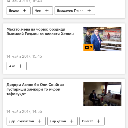
14 майи 2017, 16:40
Видео
Чин
Владимир Путин
мусиқинавозӣ
Мактаб,мева ва чорво: боздиди
Эмомалӣ Раҳмон аз вилояти Хатлон
7
14 майи 2017, 15:45
Акс
Дидори Аслов бо Оли Сонӣ: аз
густариши ҳамкорӣ то иҷрои
тафовуқот
14 майи 2017, 14:55
Дар Тоҷикистон
Дар ҷаҳон
Сиёсат