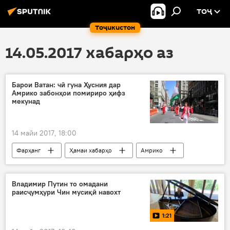
ТОҶ
Тоҷикистон
14.05.2017 хабарҳо аз
Барои Ватан: чӣ гуна Ҳусния дар
Амрико забонҳои помириро ҳифз
мекунад
14 майи 2017, 18:00
Фарҳанг
Ҳамаи хабарҳо
Амрико
Ню-Йорк
Ҳусния Хуҷамёрова
Дар Тоҷикистон
Владимир Путин то омадани
раисҷумҳури Чин мусиқӣ навохт
1:21