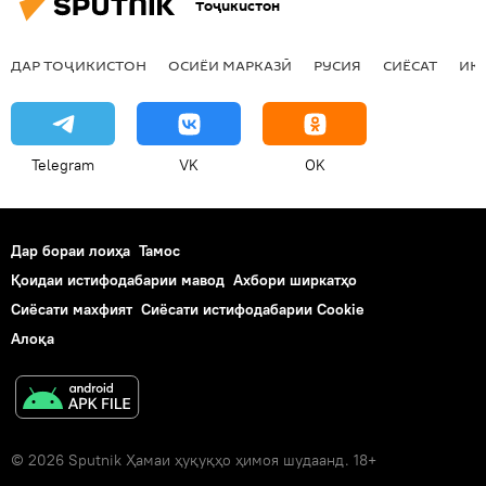
Тоҷикистон
ДАР ТОҶИКИСТОН
ОСИЁИ МАРКАЗӢ
РУСИЯ
СИЁСАТ
ИҚ
Telegram
VK
OK
Дар бораи лоиҳа
Тамос
Қоидаи истифодабарии мавод
Ахбори ширкатҳо
Сиёсати махфият
Сиёсати истифодабарии Cookie
Алоқа
© 2026 Sputnik Ҳамаи ҳуқуқҳо ҳимоя шудаанд. 18+