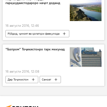
ғарқшудаистодароро наҷот доданд
Нуриддин Давронов
Искандар Ҷалилов
Дигар кардани дастаи футбол
16 августи 2016, 12:46
Рӯйдод, ҷиноят ва ҳолатҳои фавқулода
Дар Тоҷикистон
Ҳамаи хабарҳо
Хуҷанд
мард
“Газпром” Тоҷикистонро тарк мекунад
16 августи 2016, 12:08
Дар Тоҷикистон
Саноат
Ҳамаи хабарҳо
Шоҳамбарӣ
Сариқимиш
ҶСК “Газпром
ба интиҳо ёфтани иктишофи газ ва нефт