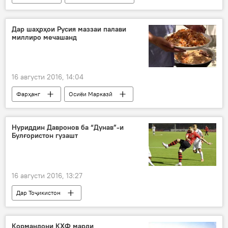
Ҳамаи хабарҳо
Дар шаҳрҳои Русия маззаи палави
миллиро мечашанд
16 августи 2016, 14:04
Фарҳанг
Осиёи Марказӣ
Ҳамаи хабарҳо
Оши палави миллӣ
Дар Русия
Нуриддин Давронов ба “Дунав”-и
Булғористон гузашт
16 августи 2016, 13:27
Дар Тоҷикистон
Навигариҳои варзиши Тоҷикистон
Ҳамаи хабарҳо
Осиё
Кормандони КҲФ марди