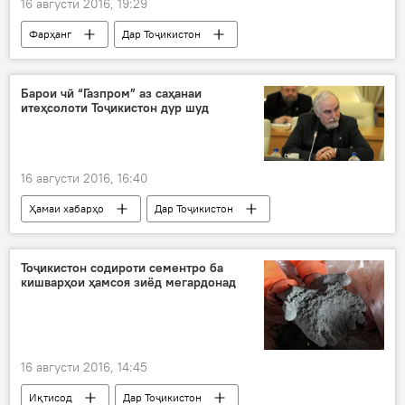
16 августи 2016, 19:29
Фарҳанг
Дар Тоҷикистон
Ҳамаи хабарҳо
Озарбойҷон
Боку
Карина Комил
Озмуни Мисс Юнион
Барои чӣ “Газпром” аз саҳанаи
итеҳсолоти Тоҷикистон дур шуд
16 августи 2016, 16:40
Ҳамаи хабарҳо
Дар Тоҷикистон
Назарсанҷӣ
Аждар Куртов
ҶСК “Газпром
Тоҷикистон содироти сементро ба
кишварҳои ҳамсоя зиёд мегардонад
Омилҳои тарк кардани "Газпром" Тоҷикистонро
16 августи 2016, 14:45
Иқтисод
Дар Тоҷикистон