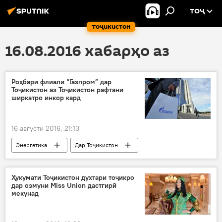
ТОҶ
Тоҷикистон
16.08.2016 хабарҳо аз
Роҳбари флиали “Газпром” дар
Тоҷикистон аз Тоҷикистон рафтани
ширкатро инкор кард
16 августи 2016, 21:13
Энергетика
Дар Тоҷикистон
Ҳамаи хабарҳо
Игор Шаталов
ҶСК “Газпром
Ҳукумати Тоҷикистон духтари тоҷикро
дар озмуни Miss Union дастгирӣ
мекунад