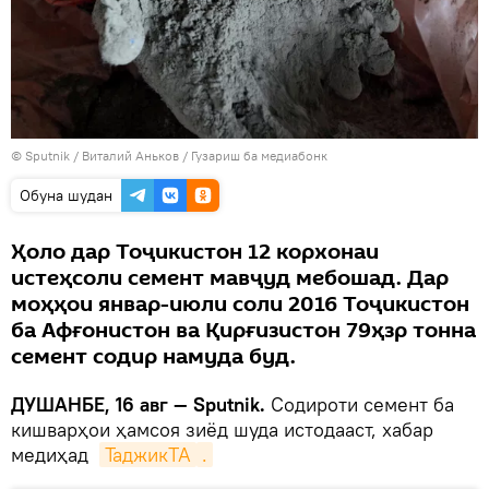
©
Sputnik
/ Виталий Аньков
/
Гузариш ба медиабонк
Обуна шудан
Ҳоло дар Тоҷикистон 12 корхонаи
истеҳсоли семент мавҷуд мебошад. Дар
моҳҳои январ-июли соли 2016 Тоҷикистон
ба Афғонистон ва Қирғизистон 79ҳзр тонна
семент содир намуда буд.
ДУШАНБЕ, 16 авг — Sputnik.
Содироти семент ба
кишварҳои ҳамсоя зиёд шуда истодааст, хабар
медиҳад
ТаджикТА
.