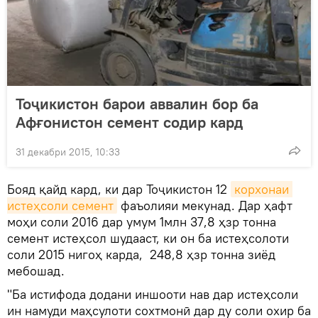
Тоҷикистон барои аввалин бор ба
Афғонистон семент содир кард
31 декабри 2015, 10:33
Бояд қайд кард, ки дар Тоҷикистон 12
корхонаи 
истеҳсоли семент
фаъолияи мекунад. Дар ҳафт
моҳи соли 2016 дар умум 1млн 37,8 ҳзр тонна
семент истеҳсол шудааст, ки он ба истеҳсолоти
соли 2015 нигоҳ карда, 248,8 ҳзр тонна зиёд
мебошад.
"Ба истифода додани иншооти нав дар истеҳсоли
ин намуди маҳсулоти сохтмонӣ дар ду соли охир ба