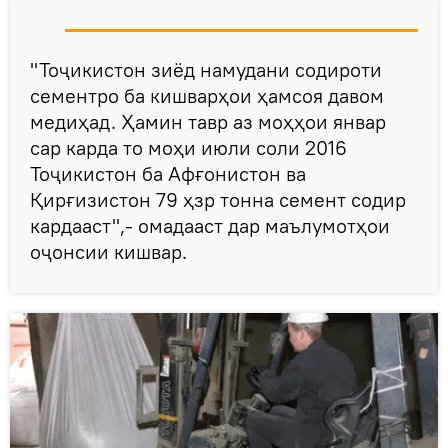
"Тоҷикистон зиёд намудани содироти
сементро ба кишварҳои ҳамсоя давом
медиҳад. Ҳамин тавр аз моҳҳои январ
сар карда то моҳи июли соли 2016
Тоҷикистон ба Афғонистон ва
Қирғизистон 79 ҳзр тонна семент содир
кардааст",- омадааст дар маълумотҳои
оҷонсии кишвар.