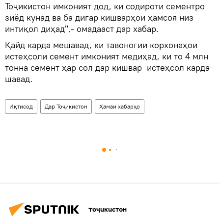
Тоҷикистон имконият дод, ки содироти сементро
зиёд кунад ва ба дигар кишварҳои ҳамсоя низ
интиқол диҳад",- омадааст дар хабар.
Қайд карда мешавад, ки тавоногии корхонаҳои
истеҳсоли семент имконият медиҳад, ки то 4 млн
тонна семент ҳар сол дар кишвар истеҳсол карда
шавад.
Иқтисод
Дар Тоҷикистон
Ҳамаи хабарҳо
Тоҷикистон