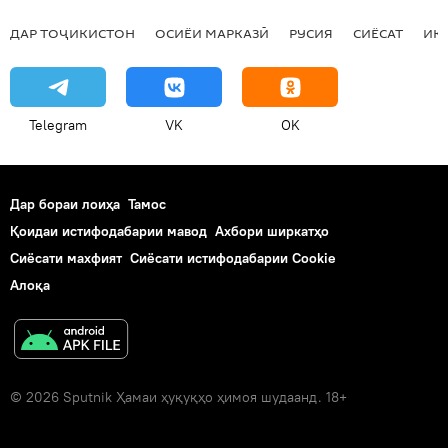
ДАР ТОҶИКИСТОН
ОСИЁИ МАРКАЗӢ
РУСИЯ
СИЁСАТ
ИҚ
Telegram
VK
OK
Дар бораи лоиҳа
Тамос
Қоидаи истифодабарии мавод
Ахбори ширкатҳо
Сиёсати махфият
Сиёсати истифодабарии Cookie
Алоқа
© 2026 Sputnik Ҳамаи ҳуқуқҳо ҳимоя шудаанд. 18+