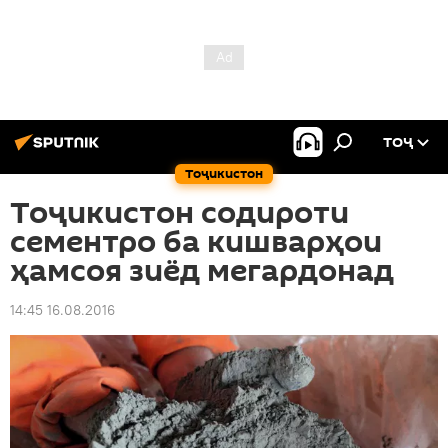
ТОҶ
Тоҷикистон
Тоҷикистон содироти
сементро ба кишварҳои
ҳамсоя зиёд мегардонад
14:45 16.08.2016